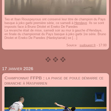
Teo et Iban Riouspeyrous ont conservé leur titre de champion du Pays
basque à joko garbi première série, ce samedi à
Hendaye
. Ils se sont
imposés face à Bruno Driolet et Eneko De Paredes
La revanche était de mise, samedi soir au mur à gauche d’Hendaye,
en finale du championnat du Pays basque à joko garbi 1re série. Bruno
Driolet et Eneko De Paredes (Hardoytarrak) se […]
Source :
sudouest.fr
-
17:00
17 janvier 2026
Championnat FFPB : la phase de poule démarre ce
dimanche à Hasparren