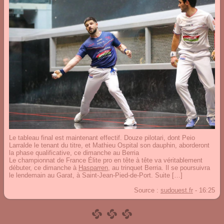
Le tableau final est maintenant effectif. Douze pilotari, dont Peio
Larralde le tenant du titre, et Mathieu Ospital son dauphin, aborderont
la phase qualificative, ce dimanche au Berria
Le championnat de France Élite pro en tête à tête va véritablement
débuter, ce dimanche à
Hasparren
, au trinquet Berria. Il se poursuivra
le lendemain au Garat, à Saint-Jean-Pied-de-Port. Suite […]
Source :
sudouest.fr
-
16:25