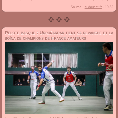
Source :
sudouest.fr
-
19:32
Pelote basque : Urruñarrak tient sa revanche et la
boïna de champions de France amateurs