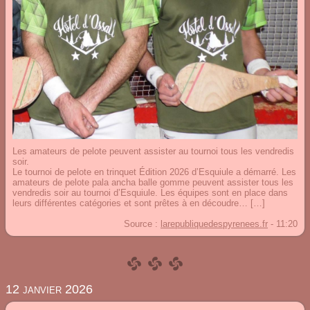
Les amateurs de pelote peuvent assister au tournoi tous les vendredis
soir.
Le tournoi de pelote en trinquet Édition 2026 d’Esquiule a démarré. Les
amateurs de pelote pala ancha balle gomme peuvent assister tous les
vendredis soir au tournoi d’Esquiule. Les équipes sont en place dans
leurs différentes catégories et sont prêtes à en découdre… […]
Source :
larepubliquedespyrenees.fr
-
11:20
12 janvier 2026