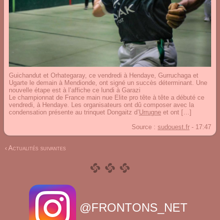
Guichandut et Orhategaray, ce vendredi à Hendaye, Gurruchaga et
Ugarte le demain à Mendionde, ont signé un succès déterminant. Une
nouvelle étape est à l’affiche ce lundi à Garazi
Le championnat de France main nue Elite pro tête à tête a débuté ce
vendredi, à Hendaye. Les organisateurs ont dû composer avec la
condensation présente au trinquet Dongaitz d’
Urrugne
et ont […]
Source :
sudouest.fr
-
17:47
‹ Actualités suivantes
@FRONTONS_NET