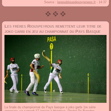
Source :
larepubliquedespyrenees.fr
-
14:37
Les frères Riouspeyrous remettent leur titre de
joko garbi en jeu au championnat du Pays Basque
La finale du championnat du Pays basque à joko garbi 1re série
opposera, ce samedi 17 janvier à
Hendaye
, Driolet-De Paredes