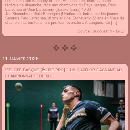
Les côtiers Jon Biscouby et Iñaki Etchegoin ont coiffé la boïna
fédérale ce dimanche, face aux champions du Pays basque, Peio
Larrechea et Unai Etcheverry (Sarako Izarra) 40-33
Jon Biscouby et Iñaki Etchegoin (Urruñarrak), battus par les jeunes
Saratars Peio Larrechea 18 ans et Unai Etcheverry 22 ans en finale du
championnat territorial, ont pris leur revanche à Arcangues. Ce […]
Source :
sudouest.fr
-
19:17
11 janvier 2026
Pelote basque (Élite pro) : un quatuor gagnant au
championnat fédéral