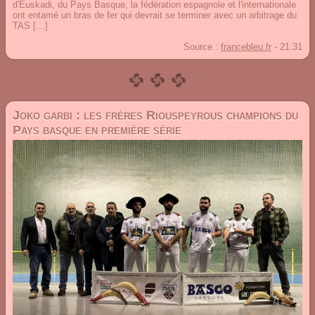
d'Euskadi, du Pays Basque, la fédération espagnole et l'internationale
ont entamé un bras de fer qui devrait se terminer avec un arbitrage du
TAS […]
Source :
francebleu.fr
-
21:31
Joko garbi : les frères Riouspeyrous champions du
Pays basque en première série