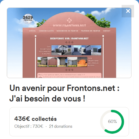
✕
4867
frontons
FRONTONS.NET
RECHERCHER UN FRONTON
PROPOSER UN FRONTON
Actualités de la pelote basque
- Page 10
Découvrez les dernières actualités de la Pelote Basque, un sport
fascinant où se mêlent tradition ancestrale et compétition passionnée,
pour ne rien manquer des événements et des performances de ses
champions.