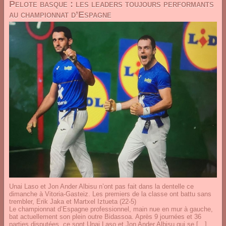
Pelote basque : les leaders toujours performants
au championnat d’Espagne
Unai Laso et Jon Ander Albisu n’ont pas fait dans la dentelle ce
dimanche à Vitoria-Gasteiz. Les premiers de la classe ont battu sans
trembler, Erik Jaka et Martxel Iztueta (22-5)
Le championnat d’Espagne professionnel, main nue en mur à gauche,
bat actuellement son plein outre Bidassoa. Après 9 journées et 36
parties disputées, ce sont Unai Laso et Jon Ander Albisu qui se […]