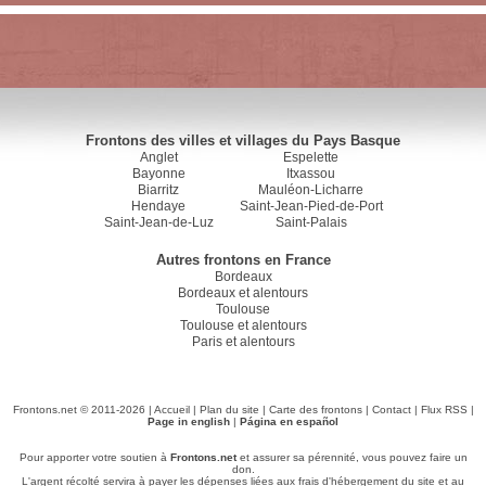
Frontons des villes et villages du Pays Basque
Anglet
Espelette
Bayonne
Itxassou
Biarritz
Mauléon-Licharre
Hendaye
Saint-Jean-Pied-de-Port
Saint-Jean-de-Luz
Saint-Palais
Autres frontons en France
Bordeaux
Bordeaux et alentours
Toulouse
Toulouse et alentours
Paris et alentours
Frontons.net © 2011-2026 |
Accueil
|
Plan du site
|
Carte des frontons
|
Contact
|
Flux RSS
|
Page in english
|
Página en español
Pour apporter votre soutien à
Frontons.net
et assurer sa pérennité, vous pouvez faire un
don.
L'argent récolté servira à payer les dépenses liées aux frais d'hébergement du site et au