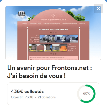
✕
4867
frontons
FRONTONS.NET
RECHERCHER UN FRONTON
PROPOSER UN FRONTON
Frontons à moins de 50
kilomètres de Bordeaux
Vous pouvez obtenir, à partir de ce formulaire de recherche, la liste des
frontons les plus proches de chez vous.
La recherche peut être effectuée dans un rayon de 5 à 50 kilomètres de