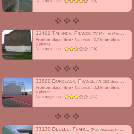
Note moyenne :
(3.9)
33400 Talence, France
27 Rue du Professeur Bergonié
Fronton place libre
•
Distance :
2,7 kilomètres
2
photos
Note moyenne :
(2.5)
33800 Bordeaux, France
81-101 Boulevard Jean Jacques Bosc
Fronton place libre
•
Distance :
3,3 kilomètres
4
photos
Note moyenne :
(3.1)
33130 Bègles, France
9-39 Rue des Frères Moga