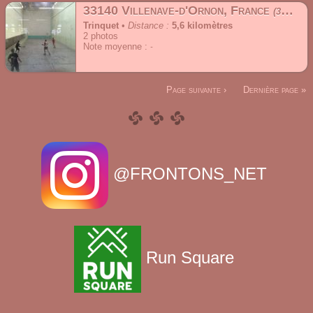
33140 Villenave-d'Ornon, France
32 Rue Roger Robert
Trinquet
•
Distance :
5,6 kilomètres
2
photos
Note moyenne :
Page suivante ›
Dernière page »
@FRONTONS_NET
Run Square