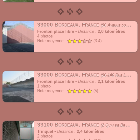
33000 Bordeaux, France
96 Avenue du Parc de Lescure
Fronton place libre
•
Distance :
2,0 kilomètres
4
photos
Note moyenne :
(3.4)
33000 Bordeaux, France
96-146 Rue Léo Saignat
Fronton place libre
•
Distance :
2,1 kilomètres
1
photo
Note moyenne :
(5)
33100 Bordeaux, France
2 Quai de Brazza
Trinquet
•
Distance :
2,4 kilomètres
2
photos