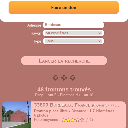
l'adresse d'origine*.
* Les distances affichées sur cette page sont dites orthodromiques, c'est-à-dire
évaluées « à vol d'oiseau ».
Adresse
Rayon
Type
Lancer la recherche
48 frontons trouvés
Page 1 sur 5 • Frontons du 1 au 10
33800 Bordeaux, France
6 Quai Sainte-Croix
Fronton place libre
•
Distance :
1,7 kilomètres
6
photos
Note moyenne :
(4.1)