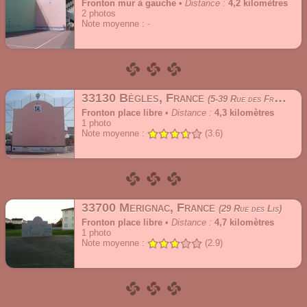
Fronton mur à gauche
•
Distance :
4,2 kilomètres
2
photos
Note moyenne :
33130 Bègles, France
5-39 Rue des Frères Moga
Fronton place libre
•
Distance :
4,3 kilomètres
1
photo
Note moyenne :
(3.6)
33700 Merignac, France
29 Rue des Lis
Fronton place libre
•
Distance :
4,7 kilomètres
1
photo
Note moyenne :
(2.9)