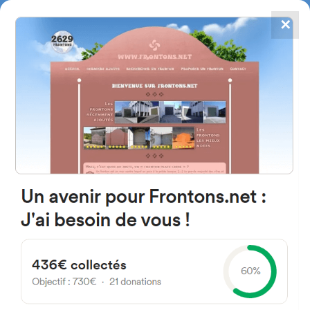
✕
4867
frontons
FRONTONS.NET
RECHERCHER UN FRONTON
PROPOSER UN FRONTON
La carte des frontons
Vous pouvez consulter sur cette page la carte de répartition
géographique de l'ensemble des frontons répertoriés sur Frontons.net
Si vous connaissez un fronton qui n'est pas affiché sur la carte, rendez-
vous vite sur la page «
Proposer un fronton
» afin d'enrichir la base de
données.