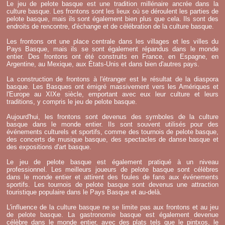
Le jeu de pelote basque est une tradition millénaire ancrée dans la
culture basque. Les frontons sont les lieux où se déroulent les parties de
pelote basque, mais ils sont également bien plus que cela. Ils sont des
endroits de rencontre, d'échange et de célébration de la culture basque.
Les frontons ont une place centrale dans les villages et les villes du
Pays Basque, mais ils se sont également répandus dans le monde
entier. Des frontons ont été construits en France, en Espagne, en
Argentine, au Mexique, aux États-Unis et dans bien d'autres pays.
La construction de frontons à l'étranger est le résultat de la diaspora
basque. Les Basques ont émigré massivement vers les Amériques et
l'Europe au XIXe siècle, emportant avec eux leur culture et leurs
traditions, y compris le jeu de pelote basque.
Aujourd'hui, les frontons sont devenus des symboles de la culture
basque dans le monde entier. Ils sont souvent utilisés pour des
événements culturels et sportifs, comme des tournois de pelote basque,
des concerts de musique basque, des spectacles de danse basque et
des expositions d'art basque.
Le jeu de pelote basque est également pratiqué à un niveau
professionnel. Les meilleurs joueurs de pelote basque sont célèbres
dans le monde entier et attirent des foules de fans aux événements
sportifs. Les tournois de pelote basque sont devenus une attraction
touristique populaire dans le Pays Basque et au-delà.
L'influence de la culture basque ne se limite pas aux frontons et au jeu
de pelote basque. La gastronomie basque est également devenue
célèbre dans le monde entier, avec des plats tels que le pintxos, le