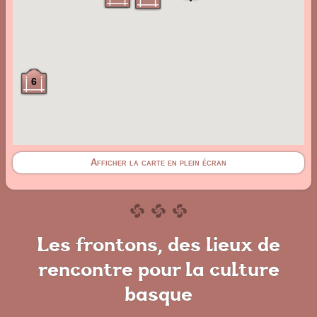
6
Afficher la carte en plein écran
Les frontons, des lieux de
rencontre pour la culture
basque