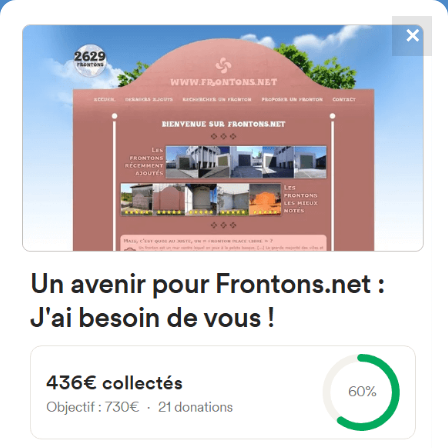
✕
4867
frontons
FRONTONS.NET
RECHERCHER UN FRONTON
PROPOSER UN FRONTON
33400 Talence, France
27 Rue du Professeur Bergonié
#679
Fronton place libre