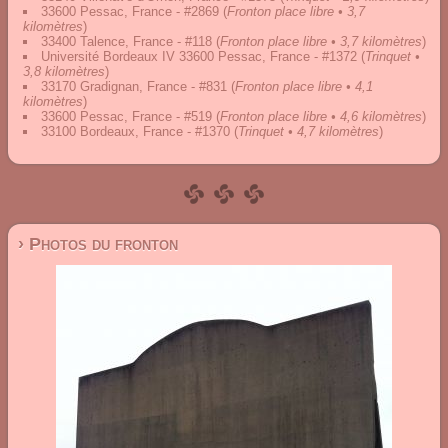
33600 Pessac, France - #2869
(
Fronton place libre • 3,7
kilomètres
)
33400 Talence, France - #118
(
Fronton place libre • 3,7 kilomètres
)
Université Bordeaux IV 33600 Pessac, France - #1372
(
Trinquet •
3,8 kilomètres
)
33170 Gradignan, France - #831
(
Fronton place libre • 4,1
kilomètres
)
33600 Pessac, France - #519
(
Fronton place libre • 4,6 kilomètres
)
33100 Bordeaux, France - #1370
(
Trinquet • 4,7 kilomètres
)
› Photos du fronton