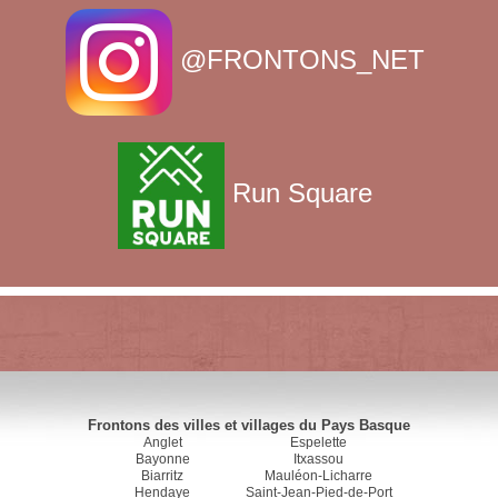
@FRONTONS_NET
Run Square
Frontons des villes et villages du Pays Basque
Anglet
Espelette
Bayonne
Itxassou
Biarritz
Mauléon-Licharre
Hendaye
Saint-Jean-Pied-de-Port