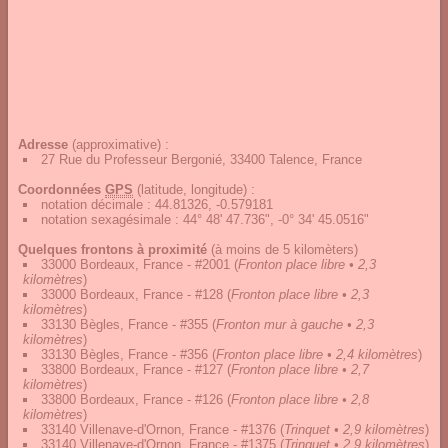
Adresse
(approximative) :
27 Rue du Professeur Bergonié, 33400 Talence, France
Coordonnées
GPS
(latitude, longitude) :
notation décimale
:
44.81326, -0.579181
notation sexagésimale
:
44° 48' 47.736", -0° 34' 45.0516"
Quelques frontons à proximité
(à moins de 5 kilomèters)
33000 Bordeaux, France - #2001
(
Fronton place libre • 2,3
kilomètres
)
33000 Bordeaux, France - #128
(
Fronton place libre • 2,3
kilomètres
)
33130 Bègles, France - #355
(
Fronton mur à gauche • 2,3
kilomètres
)
33130 Bègles, France - #356
(
Fronton place libre • 2,4 kilomètres
)
33800 Bordeaux, France - #127
(
Fronton place libre • 2,7
kilomètres
)
33800 Bordeaux, France - #126
(
Fronton place libre • 2,8
kilomètres
)
33140 Villenave-d'Ornon, France - #1376
(
Trinquet • 2,9 kilomètres
)
33140 Villenave-d'Ornon, France - #1375
(
Trinquet • 2,9 kilomètres
)