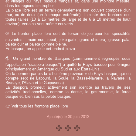
et villages du Pays basque français et, dans une moindre mesure,
dans les régions limitrophes.
La place libre est un terrain généralement non couvert composé d'un
mur, ou de deux (un à chaque extrémité). Il existe des frontons des
toutes tailles (10 à 16 mètres de large et de 6 à 10 mètres de haut
environ), certains sont même couverts.
⚾ Le fronton place libre sert de terrain de jeu pour les spécialités
suivantes : main nue, rebot, joko-garbi, grand chistera, grosse pala,
paleta cuir et paleta gomme pleine.
En basque, on appelle cet endroit plaza.
🌎 Un grand nombre de Basques (communément regroupés sous
l'appellation "diaspora basque") a quitté le Pays basque pour émigrer
principalement en Amérique du Sud et aux États-Unis.
On la nomme parfois la « huitième province » du Pays basque, qui en
compte sept (le Labourd, la Soule, la Basse-Navarre, la Navarre, la
Biscaye, l'Alava et le Guipuscoa).
La diaspora promeut activement son identité au travers de ses
activités tradtionnelles, comme la danse, la gastronomie, la force
basque et, bien sûr, la pelote basque.
👉
Voir tous les frontons place libre
Ajouté(s) le 30 juin 2013