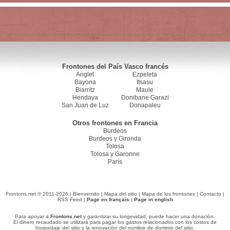
Frontones del País Vasco francés
Anglet
Ezpeleta
Bayona
Itsasu
Biarritz
Maule
Hendaya
Donibane Garazi
San Juan de Luz
Donapaleu
Otros frontones en Francia
Burdeos
Burdeos y Gironda
Tolosa
Tolosa y Garonne
París
Frontons.net © 2011-2026 |
Bienvenido
|
Mapa del sitio
|
Mapa de los frontones
|
Contacto
|
RSS Feed
|
Page en français
|
Page in english
Para apoyar a
Frontons.net
y garantizar su longevidad, puede hacer una donación.
El dinero recaudado se utilizará para pagar los gastos relacionados con los costos de
hospedaje del sitio y la renovación del nombre de dominio del sitio.