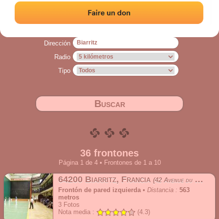
dirección de origen*.
* Se dice que las distancias que se muestran en esta página son ortodrómicas, es
decir, evaluadas "a vuelo de pájaro".
Dirección
Radio
Tipo
Buscar
36 frontones
Página 1 de 4 • Frontones de 1 a 10
64200 Biarritz, Francia
42 Avenue du Maréchal Foch
Frontón de pared izquierda
•
Distancia :
563
metros
3
Fotos
Nota media :
(4.3)