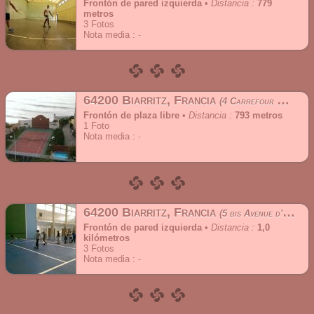
Frontón de pared izquierda
•
Distancia :
779
metros
3
Fotos
Nota media :
64200 Biarritz, Francia
4 Carrefour Helianthe
Frontón de plaza libre
•
Distancia :
793 metros
1
Foto
Nota media :
64200 Biarritz, Francia
5 bis Avenue d'Etienne
Frontón de pared izquierda
•
Distancia :
1,0
kilómetros
3
Fotos
Nota media :