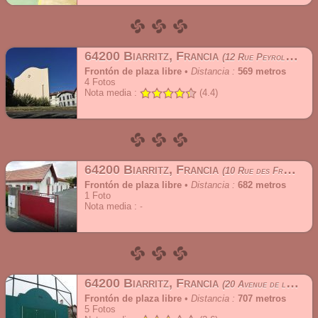
64200 Biarritz, Francia
12 Rue Peyroloubilh
Frontón de plaza libre
•
Distancia :
569 metros
4
Fotos
Nota media :
(4.4)
64200 Biarritz, Francia
10 Rue des Frères
Frontón de plaza libre
•
Distancia :
682 metros
1
Foto
Nota media :
64200 Biarritz, Francia
20 Avenue de la République
Frontón de plaza libre
•
Distancia :
707 metros
5
Fotos