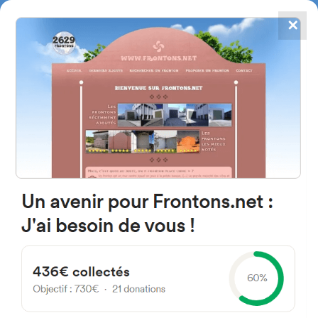
✕
4784
frontones
FRONTONS.NET
BUSCAR UN FRONTÓN
AÑADIR UN FRONTÓN
Frontones de pelota vasca
cerca de Biarritz
Puedes obtener, desde este buscador, el listado de frontones más
cercanos a ti.
La búsqueda se puede realizar en un radio de 5 a 50 kilómetros desde la