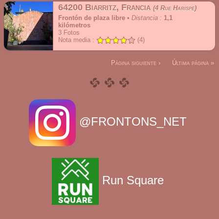
64200 Biarritz, Francia
4 Rue Harispe
Frontón de plaza libre
•
Distancia :
1,1
kilómetros
3
Fotos
Nota media :
(4)
Página siguiente ›
Última página »
@FRONTONS_NET
Run Square