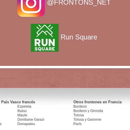
@FRONTONS_NET
Run Square
 País Vasco francés
Otros frontones en Francia
Ezpeleta
Burdeos
Itsasu
Burdeos y Gironda
Maule
Tolosa
Donibane Garazi
Tolosa y Garonne
z
Donapaleu
París