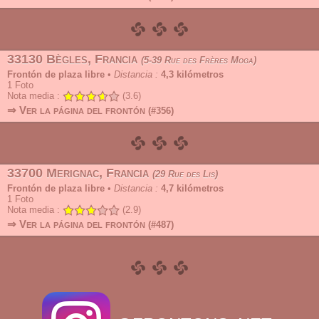
33130 Bègles, Francia
5-39 Rue des Frères Moga
Frontón de plaza libre
•
Distancia :
4,3 kilómetros
1
Foto
Nota media :
(3.6)
⇒ Ver la página del frontón
(#356)
33700 Merignac, Francia
29 Rue des Lis
Frontón de plaza libre
•
Distancia :
4,7 kilómetros
1
Foto
Nota media :
(2.9)
⇒ Ver la página del frontón
(#487)