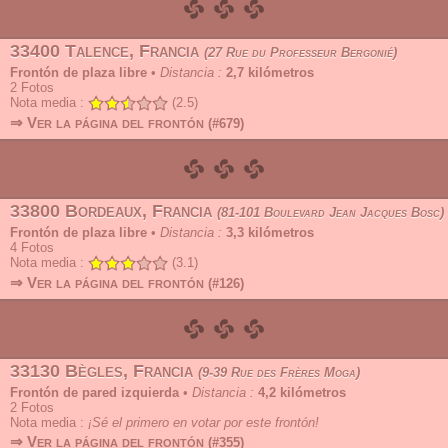
33400 Talence, Francia
27 Rue du Professeur Bergonié
Frontón de plaza libre
•
Distancia :
2,7 kilómetros
2
Fotos
Nota media :
(2.5)
⇒ Ver la página del frontón
(#679)
33800 Bordeaux, Francia
81-101 Boulevard Jean Jacques Bosc
Frontón de plaza libre
•
Distancia :
3,3 kilómetros
4
Fotos
Nota media :
(3.1)
⇒ Ver la página del frontón
(#126)
33130 Bègles, Francia
9-39 Rue des Frères Moga
Frontón de pared izquierda
•
Distancia :
4,2 kilómetros
2
Fotos
Nota media :
¡Sé el primero en votar por este frontón!
⇒ Ver la página del frontón
(#355)