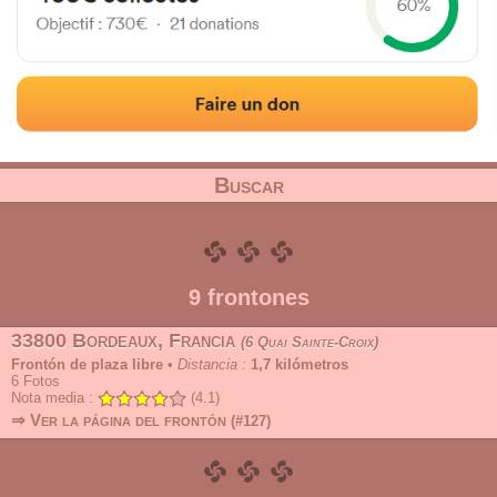
Dirección
Radio
Tipo
Buscar
9 frontones
33800 Bordeaux, Francia
6 Quai Sainte-Croix
Frontón de plaza libre
•
Distancia :
1,7 kilómetros
6
Fotos
Nota media :
(4.1)
⇒ Ver la página del frontón
(#127)