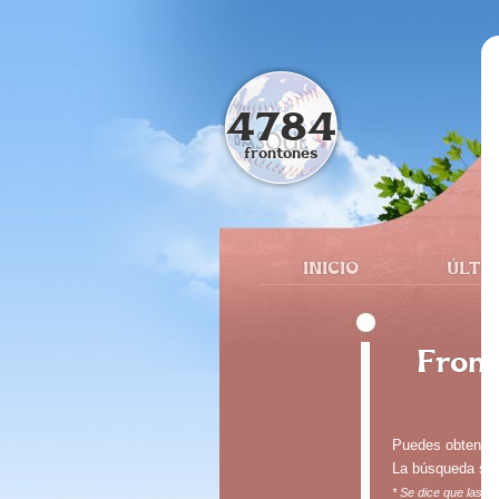
4784
frontones
INICIO
ÚLTI
Front
Puedes obtener, 
La búsqueda se p
* Se dice que las d