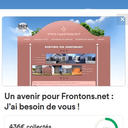
✕
FRONTONS.NET
MOS
BUSCAR UN FRONTÓN
AÑADIR UN
ones de pelota vasca cerca de B
(Bordeaux)
desde este buscador, el listado de frontones más cercanos a ti.
uede realizar en un radio de 5 a 50 kilómetros desde la dirección de origen*.
istancias que se muestran en esta página son ortodrómicas, es decir, evaluadas "a vuelo de p