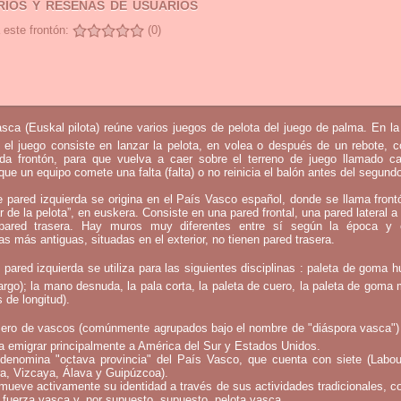
ios y reseñas de usuarios
 este frontón:
(0)
sca (Euskal pilota) reúne varios juegos de pelota del juego de palma. En l
 el juego consiste en lanzar la pelota, en volea o después de un rebote, 
mada frontón, para que vuelva a caer sobre el terreno de juego llamado c
que un equipo comete una falta (falta) o no reinicia el balón antes del segund
e pared izquierda se origina en el País Vasco español, donde se llama fron
ar de la pelota”, en euskera. Consiste en una pared frontal, una pared lateral a 
ared trasera. Hay muros muy diferentes entre sí según la época y 
as más antiguas, situadas en el exterior, no tienen pared trasera.
 pared izquierda se utiliza para las siguientes disciplinas : paleta de goma h
argo); la mano desnuda, la pala corta, la paleta de cuero, la paleta de goma 
 de longitud).
ero de vascos (comúnmente agrupados bajo el nombre de "diáspora vasca")
a emigrar principalmente a América del Sur y Estados Unidos.
denomina "octava provincia" del País Vasco, que cuenta con siete (Labou
a, Vizcaya, Álava y Guipúzcoa).
mueve activamente su identidad a través de sus actividades tradicionales, c
 fuerza vasca y, por supuesto, supuesto, pelota vasca.