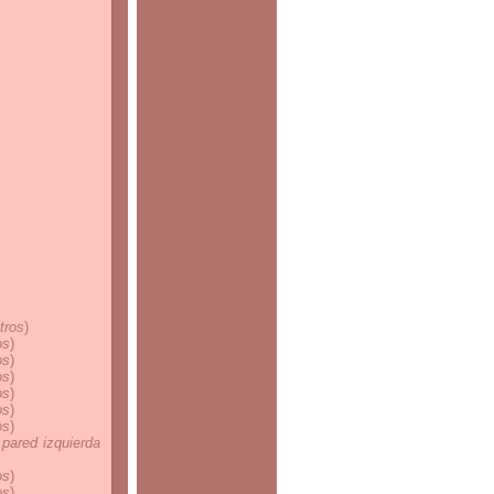
tros
)
os
)
os
)
os
)
os
)
os
)
os
)
 pared izquierda
os
)
os
)