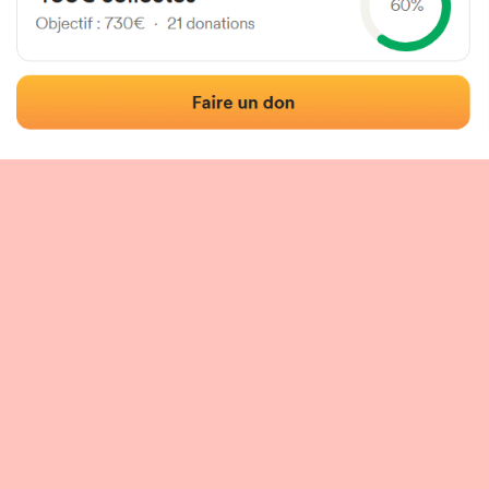
Localización
Fotos
Comentarios y reseñas
|
|
n del frontón