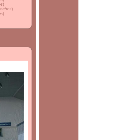
os
)
ómetros
)
os
)