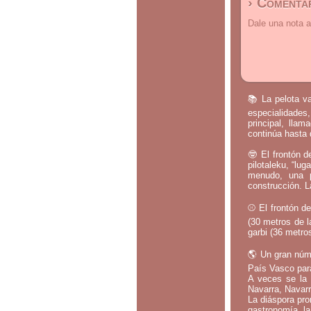
› Comentar
Dale una nota a
📚 La pelota va
especialidades,
principal, lla
continúa hasta 
🤓 El frontón d
pilotaleku, “lug
menudo, una p
construcción. L
⚾ El frontón de
(30 metros de l
garbi (36 metros
🌎 Un gran núm
País Vasco par
A veces se la 
Navarra, Navarr
La diáspora pro
gastronomía, la