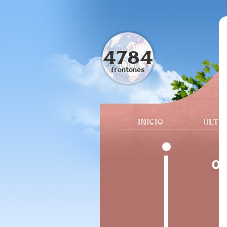
4784
frontones
INICIO
ÚLTI
01