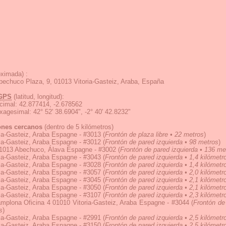
ximada) :
echuco Plaza, 9, 01013 Vitoria-Gasteiz, Araba, España
GPS
(latitud, longitud):
cimal
:
42.877414, -2.678562
exagesimal
:
42° 52' 38.6904", -2° 40' 42.8232"
ones cercanos
(dentro de 5 kilómetros)
ia-Gasteiz, Araba Espagne - #3013
(
Frontón de plaza libre • 22 metros
)
ia-Gasteiz, Araba Espagne - #3012
(
Frontón de pared izquierda • 98 metros
)
1013 Abechuco, Álava Espagne - #3002
(
Frontón de pared izquierda • 136 me
ia-Gasteiz, Araba Espagne - #3043
(
Frontón de pared izquierda • 1,4 kilómetr
ia-Gasteiz, Araba Espagne - #3028
(
Frontón de pared izquierda • 1,4 kilómetr
ia-Gasteiz, Araba Espagne - #3057
(
Frontón de pared izquierda • 2,0 kilómetr
ia-Gasteiz, Araba Espagne - #3045
(
Frontón de pared izquierda • 2,1 kilómetr
ia-Gasteiz, Araba Espagne - #3050
(
Frontón de pared izquierda • 2,1 kilómetr
ia-Gasteiz, Araba Espagne - #3107
(
Frontón de pared izquierda • 2,3 kilómetr
amplona Oficina 4 01010 Vitoria-Gasteiz, Araba Espagne - #3044
(
Frontón de
s
)
ia-Gasteiz, Araba Espagne - #2991
(
Frontón de pared izquierda • 2,5 kilómetr
ia-Gasteiz, Araba Espagne - #3150
(
Frontón de pared izquierda • 2,5 kilómetr