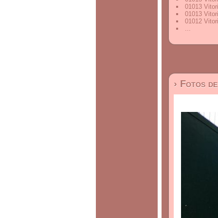
01013 Vitor
01013 Vitor
01012 Vitor
...
› Fotos d