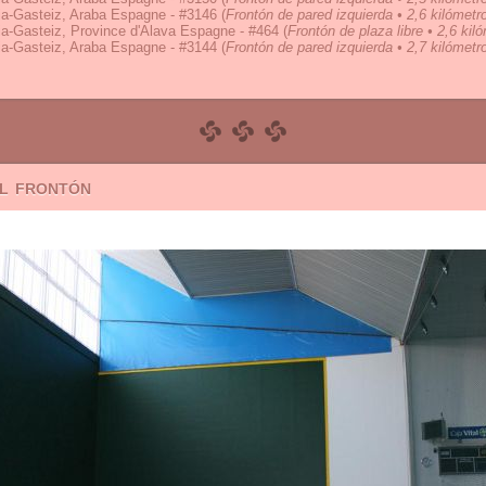
ia-Gasteiz, Araba Espagne - #3146
(
Frontón de pared izquierda • 2,6 kilómetr
ia-Gasteiz, Province d'Alava Espagne - #464
(
Frontón de plaza libre • 2,6 kil
ia-Gasteiz, Araba Espagne - #3144
(
Frontón de pared izquierda • 2,7 kilómetr
el frontón