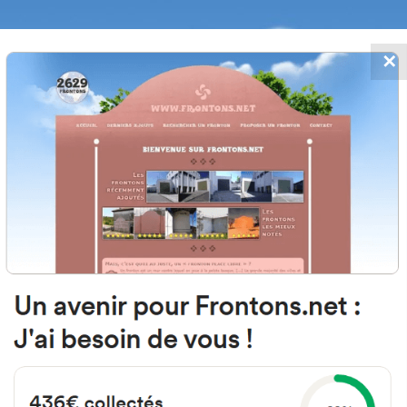
✕
FRONTONS.NET
MOS
BUSCAR UN FRONTÓN
AÑADIR UN
013 Vitoria-Gasteiz, Araba Espa
Mayor de Abechuco Plaza 9 España
#3014
Frontón de pared izquierda