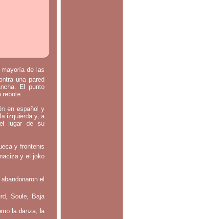
a mayoría de las
contra una pared
ancha. El punto
o rebote.
tón en español y
la izquierda y, a
el lugar de su
ueca y frontenis
maciza y el joko
 abandonaron el
rd, Soule, Baja
omo la danza, la