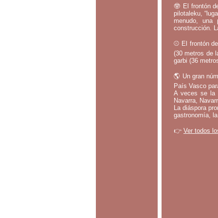
🤓 El frontón d
pilotaleku, “lug
menudo, una p
construcción. L
⚾ El frontón de
(30 metros de l
garbi (36 metros
🌎 Un gran núm
País Vasco par
A veces se la 
Navarra, Navarr
La diáspora pro
gastronomía, la
👉
Ver todos lo