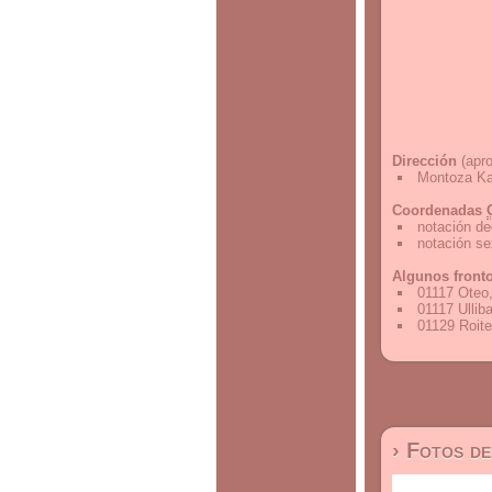
Dirección
(apro
Montoza Ka
Coordenadas
notación de
notación s
Algunos front
01117 Oteo
01117 Ullib
01129 Roite
› Fotos d