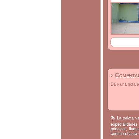
› Comentar
Dale una nota a
📚 La pelota va
especialidades,
principal, lla
continúa hasta 