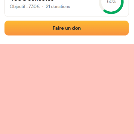
Localización
Fotos
Comentarios y reseñas
|
|
n del frontón