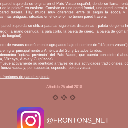
e pared izquierda se origina en el País Vasco español, donde se llama fron
ar de la pelota”, en euskera. Consiste en una pared frontal, una pared lateral a 
ared trasera. Hay muros muy diferentes entre sí según la época y 
as más antiguas, situadas en el exterior, no tienen pared trasera.
 pared izquierda se utiliza para las siguientes disciplinas : paleta de goma h
argo); la mano desnuda, la pala corta, la paleta de cuero, la paleta de goma 
 de longitud).
ero de vascos (comúnmente agrupados bajo el nombre de "diáspora vasca")
a emigrar principalmente a América del Sur y Estados Unidos.
denomina "octava provincia" del País Vasco, que cuenta con siete (Labou
a, Vizcaya, Álava y Guipúzcoa).
mueve activamente su identidad a través de sus actividades tradicionales, c
 fuerza vasca y, por supuesto, supuesto, pelota vasca.
s frontones de pared izquierda
Añadido 25 abril 2018
@FRONTONS_NET