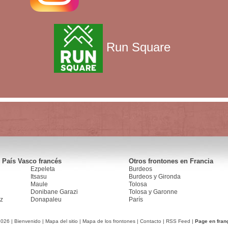
Run Square
 País Vasco francés
Otros frontones en Francia
Ezpeleta
Burdeos
Itsasu
Burdeos y Gironda
Maule
Tolosa
Donibane Garazi
Tolosa y Garonne
z
Donapaleu
París
2026 |
Bienvenido
|
Mapa del sitio
|
Mapa de los frontones
|
Contacto
|
RSS Feed
|
Page en fran