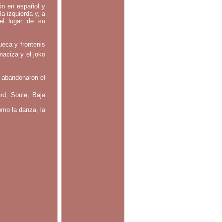
tón en español y
la izquierda y, a
el lugar de su
ueca y frontenis
maciza y el joko
 abandonaron el
rd, Soule, Baja
omo la danza, la