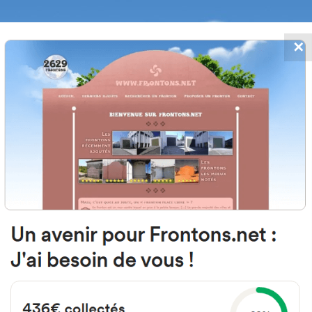
✕
FRONTONS.NET
MOS
BUSCAR UN FRONTÓN
AÑADIR UN
7 Done Bikendi Harana, Araba Es
Montoza Kalea 23 España
#2391
Frontón de pared izquierda