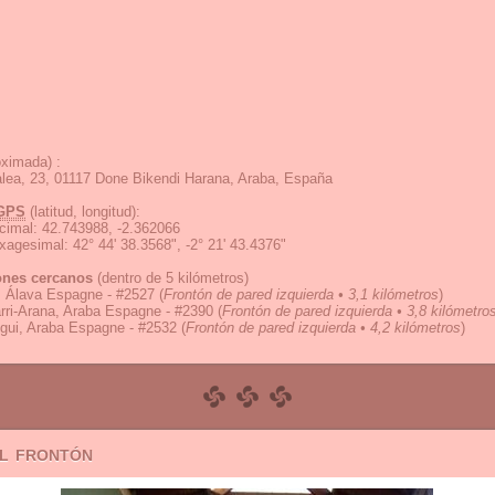
ximada) :
lea, 23, 01117 Done Bikendi Harana, Araba, España
GPS
(latitud, longitud):
cimal
:
42.743988, -2.362066
exagesimal
:
42° 44' 38.3568", -2° 21' 43.4376"
ones cercanos
(dentro de 5 kilómetros)
, Álava Espagne - #2527
(
Frontón de pared izquierda • 3,1 kilómetros
)
arri-Arana, Araba Espagne - #2390
(
Frontón de pared izquierda • 3,8 kilómetro
gui, Araba Espagne - #2532
(
Frontón de pared izquierda • 4,2 kilómetros
)
el frontón