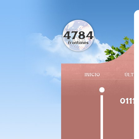
4784
frontones
INICIO
ÚLTI
0111