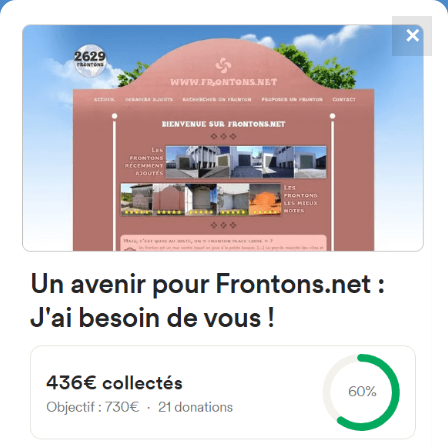
✕
4784
frontones
FRONTONS.NET
BUSCAR UN FRONTÓN
AÑADIR UN FRONTÓN
01206 Heredia, Araba Espagne
Torcida Kalea 5 España
#2553
Frontón de pared izquierda