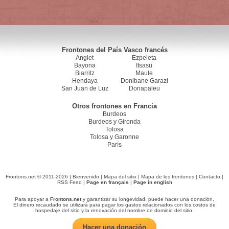
Frontones del País Vasco francés
Anglet
Ezpeleta
Bayona
Itsasu
Biarritz
Maule
Hendaya
Donibane Garazi
San Juan de Luz
Donapaleu
Otros frontones en Francia
Burdeos
Burdeos y Gironda
Tolosa
Tolosa y Garonne
París
Frontons.net © 2011-2026 |
Bienvenido
|
Mapa del sitio
|
Mapa de los frontones
|
Contacto
|
RSS Feed
|
Page en français
|
Page in english
Para apoyar a
Frontons.net
y garantizar su longevidad, puede hacer una donación.
El dinero recaudado se utilizará para pagar los gastos relacionados con los costos de
hospedaje del sitio y la renovación del nombre de dominio del sitio.
Hacer una donación