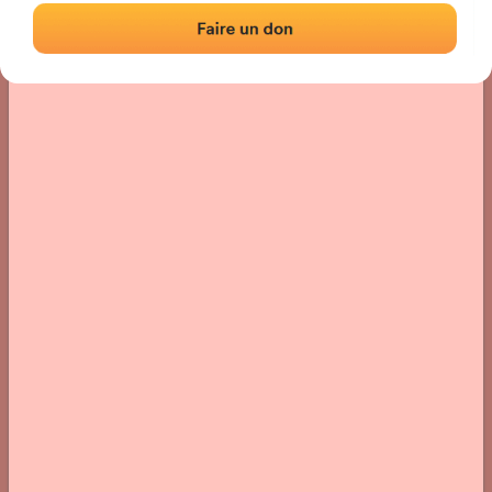
Localización
Fotos
Comentarios y reseñas
|
|
› Ubicación del frontón