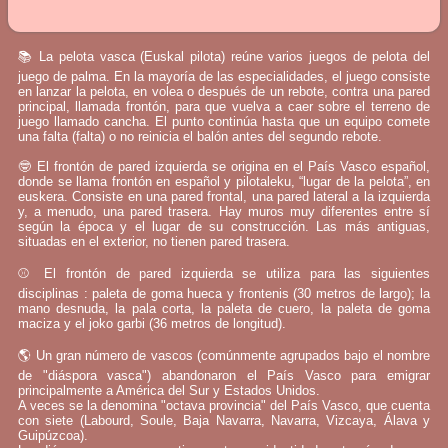
📚 La pelota vasca (Euskal pilota) reúne varios juegos de pelota del
juego de palma. En la mayoría de las especialidades, el juego consiste
en lanzar la pelota, en volea o después de un rebote, contra una pared
principal, llamada frontón, para que vuelva a caer sobre el terreno de
juego llamado cancha. El punto continúa hasta que un equipo comete
una falta (falta) o no reinicia el balón antes del segundo rebote.
🤓 El frontón de pared izquierda se origina en el País Vasco español,
donde se llama frontón en español y pilotaleku, “lugar de la pelota”, en
euskera. Consiste en una pared frontal, una pared lateral a la izquierda
y, a menudo, una pared trasera. Hay muros muy diferentes entre sí
según la época y el lugar de su construcción. Las más antiguas,
situadas en el exterior, no tienen pared trasera.
⚾ El frontón de pared izquierda se utiliza para las siguientes
disciplinas : paleta de goma hueca y frontenis (30 metros de largo); la
mano desnuda, la pala corta, la paleta de cuero, la paleta de goma
maciza y el joko garbi (36 metros de longitud).
🌎 Un gran número de vascos (comúnmente agrupados bajo el nombre
de "diáspora vasca") abandonaron el País Vasco para emigrar
principalmente a América del Sur y Estados Unidos.
A veces se la denomina "octava provincia" del País Vasco, que cuenta
con siete (Labourd, Soule, Baja Navarra, Navarra, Vizcaya, Álava y
Guipúzcoa).