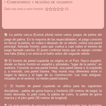
› Comentarios y reseñas de usuarios
Dale una nota a este frontón:
(0)
📚 La pelota vasca (Euskal pilota) reúne varios juegos de pelota del
juego de palma. En la mayoría de las especialidades, el juego consiste
en lanzar la pelota, en volea o después de un rebote, contra una pared
principal, llamada frontón, para que vuelva a caer sobre el terreno de
juego llamado cancha. El punto continúa hasta que un equipo comete
una falta (falta) o no reinicia el balón antes del segundo rebote.
🤓 El frontón de pared izquierda se origina en el País Vasco español,
donde se llama frontón en español y pilotaleku, “lugar de la pelota”, en
euskera. Consiste en una pared frontal, una pared lateral a la izquierda
y, a menudo, una pared trasera. Hay muros muy diferentes entre sí
según la época y el lugar de su construcción. Las más antiguas,
situadas en el exterior, no tienen pared trasera.
⚾ El frontón de pared izquierda se utiliza para las siguientes
disciplinas : paleta de goma hueca y frontenis (30 metros de largo); la
mano desnuda, la pala corta, la paleta de cuero, la paleta de goma
maciza y el joko garbi (36 metros de longitud).
🌎 Un gran número de vascos (comúnmente agrupados bajo el nombre