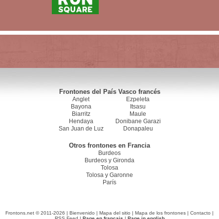
Frontones del País Vasco francés
Anglet
Ezpeleta
Bayona
Itsasu
Biarritz
Maule
Hendaya
Donibane Garazi
San Juan de Luz
Donapaleu
Otros frontones en Francia
Burdeos
Burdeos y Gironda
Tolosa
Tolosa y Garonne
París
Frontons.net © 2011-2026 |
Bienvenido
|
Mapa del sitio
|
Mapa de los frontones
|
Contacto
|
RSS Feed
|
Page en français
|
Page in english