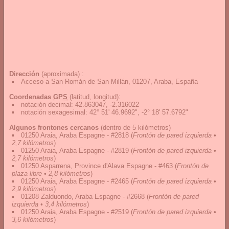
Dirección
(aproximada) :
Acceso a San Román de San Millán, 01207, Araba, España
Coordenadas
GPS
(latitud, longitud):
notación decimal
:
42.863047, -2.316022
notación sexagesimal
:
42° 51' 46.9692", -2° 18' 57.6792"
Algunos frontones cercanos
(dentro de 5 kilómetros)
01250 Araia, Araba Espagne - #2818
(
Frontón de pared izquierda •
2,7 kilómetros
)
01250 Araia, Araba Espagne - #2819
(
Frontón de pared izquierda •
2,7 kilómetros
)
01250 Asparrena, Province d'Alava Espagne - #463
(
Frontón de
plaza libre • 2,8 kilómetros
)
01250 Araia, Araba Espagne - #2465
(
Frontón de pared izquierda •
2,9 kilómetros
)
01208 Zalduondo, Araba Espagne - #2668
(
Frontón de pared
izquierda • 3,4 kilómetros
)
01250 Araia, Araba Espagne - #2519
(
Frontón de pared izquierda •
3,6 kilómetros
)