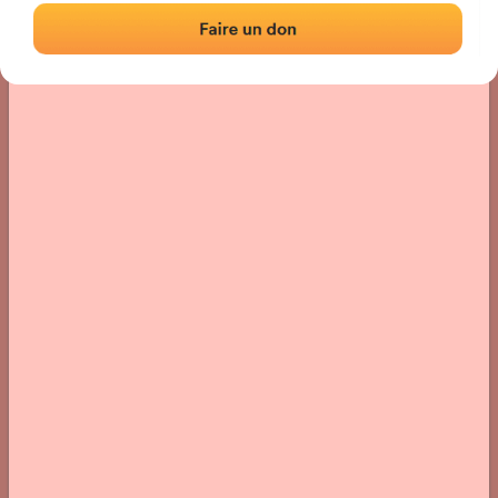
Localización
Fotos
Comentarios y reseñas
|
|
› Ubicación del frontón