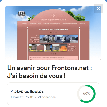
✕
4784
frontones
FRONTONS.NET
BUSCAR UN FRONTÓN
AÑADIR UN FRONTÓN
01207 Araba Espagne
Acceso a San Román de Millán España
#2821
Frontón de pared izquierda