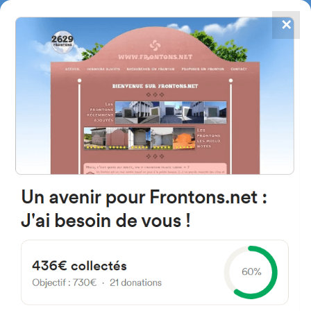
✕
4784
frontones
FRONTONS.NET
BUSCAR UN FRONTÓN
AÑADIR UN FRONTÓN
01240 Dulantzi, Araba Espagne
Nuestra Señora de Aiala Kalea 18
España
#2887