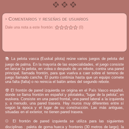
› Comentarios y reseñas de usuarios
Dale una nota a este frontón:
(0)
📚 La pelota vasca (Euskal pilota) reúne varios juegos de pelota del
juego de palma. En la mayoría de las especialidades, el juego consiste
en lanzar la pelota, en volea o después de un rebote, contra una pared
principal, llamada frontón, para que vuelva a caer sobre el terreno de
juego llamado cancha. El punto continúa hasta que un equipo comete
una falta (falta) o no reinicia el balón antes del segundo rebote.
🤓 El frontón de pared izquierda se origina en el País Vasco español,
donde se llama frontón en español y pilotaleku, “lugar de la pelota”, en
euskera. Consiste en una pared frontal, una pared lateral a la izquierda
y, a menudo, una pared trasera. Hay muros muy diferentes entre sí
según la época y el lugar de su construcción. Las más antiguas,
situadas en el exterior, no tienen pared trasera.
⚾ El frontón de pared izquierda se utiliza para las siguientes
disciplinas : paleta de goma hueca y frontenis (30 metros de largo); la