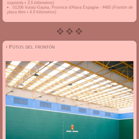
izquierda • 3,5 kilómetros
)
01206 Iruraiz-Gauna, Province d'Alava Espagne - #465
(
Frontón de
plaza libre • 4,9 kilómetros
)
› Fotos del frontón