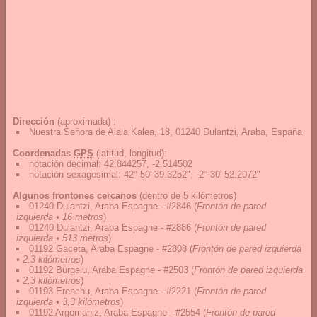
Dirección
(aproximada) :
Nuestra Señora de Aiala Kalea, 18, 01240 Dulantzi, Araba, España
Coordenadas
GPS
(latitud, longitud):
notación decimal
:
42.844257, -2.514502
notación sexagesimal
:
42° 50' 39.3252", -2° 30' 52.2072"
Algunos frontones cercanos
(dentro de 5 kilómetros)
01240 Dulantzi, Araba Espagne - #2846
(
Frontón de pared
izquierda • 16 metros
)
01240 Dulantzi, Araba Espagne - #2886
(
Frontón de pared
izquierda • 513 metros
)
01192 Gaceta, Araba Espagne - #2808
(
Frontón de pared izquierda
• 2,3 kilómetros
)
01192 Burgelu, Araba Espagne - #2503
(
Frontón de pared izquierda
• 2,3 kilómetros
)
01193 Erenchu, Araba Espagne - #2221
(
Frontón de pared
izquierda • 3,3 kilómetros
)
01192 Argomaniz, Araba Espagne - #2554
(
Frontón de pared