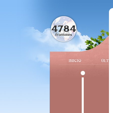
4784
frontones
INICIO
ÚLTI