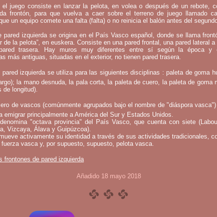
 el juego consiste en lanzar la pelota, en volea o después de un rebote, 
mada frontón, para que vuelva a caer sobre el terreno de juego llamado c
que un equipo comete una falta (falta) o no reinicia el balón antes del segund
e pared izquierda se origina en el País Vasco español, donde se llama fron
ar de la pelota”, en euskera. Consiste en una pared frontal, una pared lateral a 
ared trasera. Hay muros muy diferentes entre sí según la época y 
as más antiguas, situadas en el exterior, no tienen pared trasera.
 pared izquierda se utiliza para las siguientes disciplinas : paleta de goma h
argo); la mano desnuda, la pala corta, la paleta de cuero, la paleta de goma 
 de longitud).
ero de vascos (comúnmente agrupados bajo el nombre de "diáspora vasca")
a emigrar principalmente a América del Sur y Estados Unidos.
denomina "octava provincia" del País Vasco, que cuenta con siete (Labou
a, Vizcaya, Álava y Guipúzcoa).
mueve activamente su identidad a través de sus actividades tradicionales, c
 fuerza vasca y, por supuesto, supuesto, pelota vasca.
s frontones de pared izquierda
Añadido 18 mayo 2018