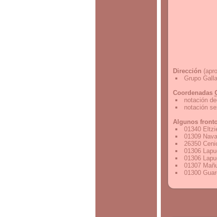
Dirección
(apro
Grupo Galla
Coordenadas
notación de
notación s
Algunos front
01340 Eltz
01309 Nava
26350 Cenic
01306 Lapu
01306 Lapu
01307 Mañu
01300 Guar