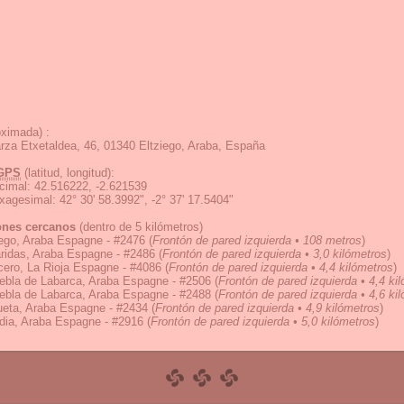
ximada) :
rza Etxetaldea, 46, 01340 Eltziego, Araba, España
GPS
(latitud, longitud):
cimal
:
42.516222, -2.621539
exagesimal
:
42° 30' 58.3992", -2° 37' 17.5404"
ones cercanos
(dentro de 5 kilómetros)
iego, Araba Espagne - #2476
(
Frontón de pared izquierda • 108 metros
)
ridas, Araba Espagne - #2486
(
Frontón de pared izquierda • 3,0 kilómetros
)
ero, La Rioja Espagne - #4086
(
Frontón de pared izquierda • 4,4 kilómetros
)
ebla de Labarca, Araba Espagne - #2506
(
Frontón de pared izquierda • 4,4 ki
ebla de Labarca, Araba Espagne - #2488
(
Frontón de pared izquierda • 4,6 ki
eta, Araba Espagne - #2434
(
Frontón de pared izquierda • 4,9 kilómetros
)
dia, Araba Espagne - #2916
(
Frontón de pared izquierda • 5,0 kilómetros
)