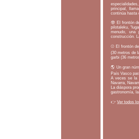
especialidades,
principal, lla
continúa hasta 
🤓 El frontón d
pilotaleku, “lug
menudo, una p
construcción. L
⚾ El frontón de
(30 metros de l
garbi (36 metros
🌎 Un gran núm
País Vasco par
A veces se la 
Navarra, Navarr
La diáspora pro
gastronomía, la
👉
Ver todos lo