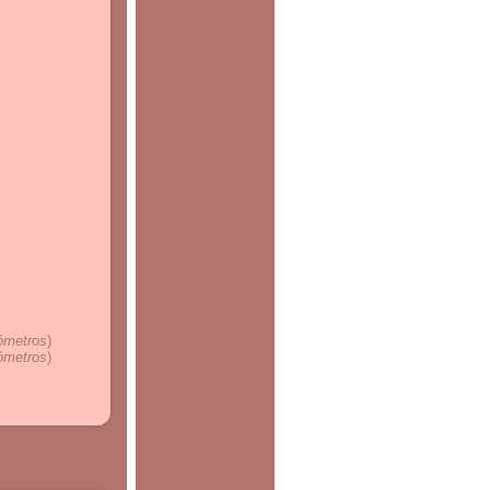
lómetros
)
lómetros
)