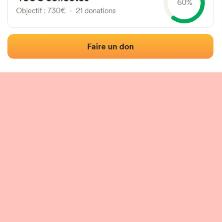
Localización
Fotos
Comentarios y reseñas
|
|
n del frontón