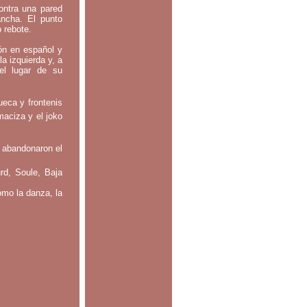
contra una pared
ancha. El punto
o rebote.
tón en español y
la izquierda y, a
el lugar de su
ueca y frontenis
maciza y el joko
 abandonaron el
rd, Soule, Baja
omo la danza, la