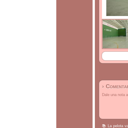
› Comentar
Dale una nota a
📚 La pelota va