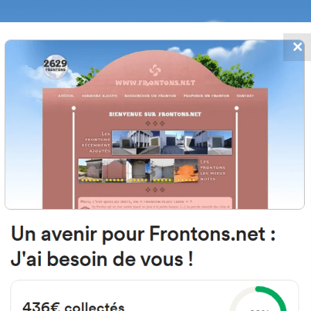
✕
FRONTONS.NET
MOS
BUSCAR UN FRONTÓN
AÑADIR UN
01340 Eltziego, Araba Espagne
Grupo Gallarza Etxetaldea 46 España
#2436
Frontón de pared izquierda