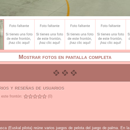
Mostrar fotos en pantalla completa
ios y reseñas de usuarios
 este frontón:
(0)
sca (Euskal pilota) reúne varios juegos de pelota del juego de palma. En l