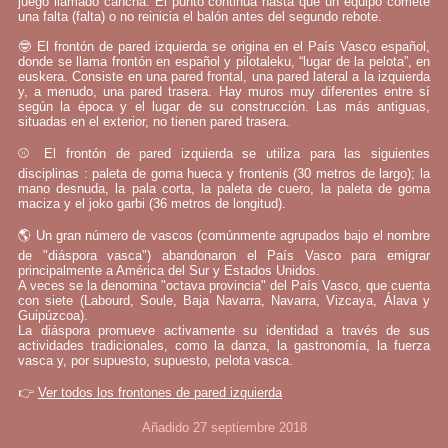
juego llamado cancha. El punto continúa hasta que un equipo comete
una falta (falta) o no reinicia el balón antes del segundo rebote.
🤓 El frontón de pared izquierda se origina en el País Vasco español,
donde se llama frontón en español y pilotaleku, “lugar de la pelota”, en
euskera. Consiste en una pared frontal, una pared lateral a la izquierda
y, a menudo, una pared trasera. Hay muros muy diferentes entre sí
según la época y el lugar de su construcción. Las más antiguas,
situadas en el exterior, no tienen pared trasera.
⚾ El frontón de pared izquierda se utiliza para las siguientes
disciplinas : paleta de goma hueca y frontenis (30 metros de largo); la
mano desnuda, la pala corta, la paleta de cuero, la paleta de goma
maciza y el joko garbi (36 metros de longitud).
🌎 Un gran número de vascos (comúnmente agrupados bajo el nombre
de "diáspora vasca") abandonaron el País Vasco para emigrar
principalmente a América del Sur y Estados Unidos.
A veces se la denomina "octava provincia" del País Vasco, que cuenta
con siete (Labourd, Soule, Baja Navarra, Navarra, Vizcaya, Álava y
Guipúzcoa).
La diáspora promueve activamente su identidad a través de sus
actividades tradicionales, como la danza, la gastronomía, la fuerza
vasca y, por supuesto, supuesto, pelota vasca.
👉
Ver todos los frontones de pared izquierda
Añadido 27 septiembre 2018