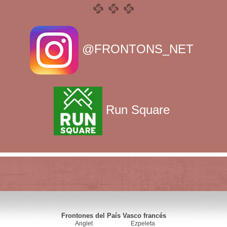
@FRONTONS_NET
Run Square
Frontones del País Vasco francés
Anglet
Ezpeleta