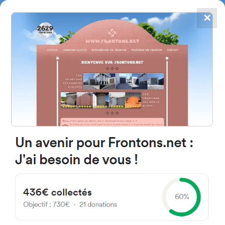
✕
4784
frontones
FRONTONS.NET
BUSCAR UN FRONTÓN
AÑADIR UN FRONTÓN
01450 Baranbio, Araba Espagne
Lugar 37A España
#2894
Frontón de pared izquierda