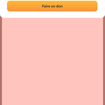
Localización
Fotos
Comentarios y reseñas
|
|
› Ubicación del frontón