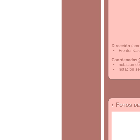
Dirección
(apro
Frontoi Kal
Coordenadas
notación de
notación s
› Fotos d