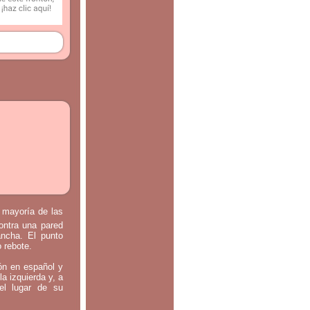
a mayoría de las
contra una pared
ancha. El punto
o rebote.
tón en español y
la izquierda y, a
el lugar de su