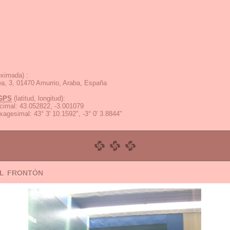
ximada) :
ea, 3, 01470 Amurrio, Araba, España
GPS
(latitud, longitud):
cimal
:
43.052822, -3.001079
exagesimal
:
43° 3' 10.1592", -3° 0' 3.8844"
el frontón