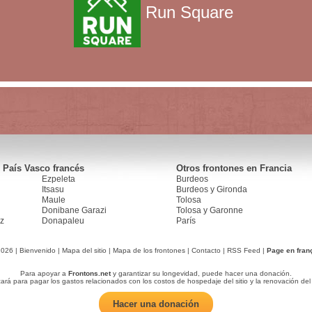
Run Square
 País Vasco francés
Otros frontones en Francia
Ezpeleta
Burdeos
Itsasu
Burdeos y Gironda
Maule
Tolosa
Donibane Garazi
Tolosa y Garonne
z
Donapaleu
París
2026 |
Bienvenido
|
Mapa del sitio
|
Mapa de los frontones
|
Contacto
|
RSS Feed
|
Page en fran
Para apoyar a
Frontons.net
y garantizar su longevidad, puede hacer una donación.
zará para pagar los gastos relacionados con los costos de hospedaje del sitio y la renovación del
Hacer una donación