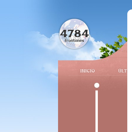
4784
frontones
INICIO
ÚLTI