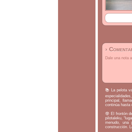
› Comentar
Dale una nota a
📚 La pelota va
especialidades,
principal, lla
continúa hasta 
🤓 El frontón d
pilotaleku, “lug
menudo, una p
construcción. L