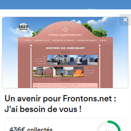
✕
FRONTONS.NET
MOS
BUSCAR UN FRONTÓN
AÑADIR UN
01470 Amurrio, Araba Espagne
Frontoi Kalea 3 España
#2835
Frontón de pared izquierda