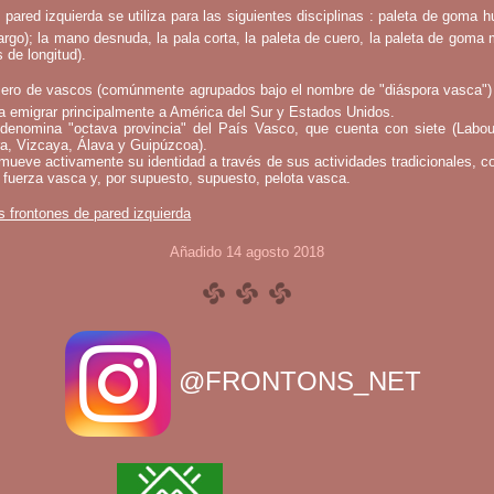
 pared izquierda se utiliza para las siguientes disciplinas : paleta de goma h
argo); la mano desnuda, la pala corta, la paleta de cuero, la paleta de goma 
 de longitud).
ero de vascos (comúnmente agrupados bajo el nombre de "diáspora vasca")
a emigrar principalmente a América del Sur y Estados Unidos.
denomina "octava provincia" del País Vasco, que cuenta con siete (Labou
a, Vizcaya, Álava y Guipúzcoa).
mueve activamente su identidad a través de sus actividades tradicionales, c
 fuerza vasca y, por supuesto, supuesto, pelota vasca.
s frontones de pared izquierda
Añadido 14 agosto 2018
@FRONTONS_NET