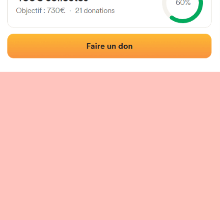
Localización
Fotos
Comentarios y reseñas
|
|
n del frontón