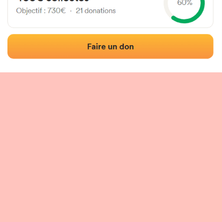
Localización
Fotos
Comentarios y reseñas
|
|
n del frontón