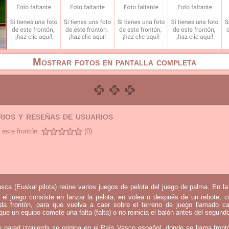
Mostrar fotos en pantalla completa
ios y reseñas de usuarios
 este frontón:
(0)
sca (Euskal pilota) reúne varios juegos de pelota del juego de palma. En l
 el juego consiste en lanzar la pelota, en volea o después de un rebote, 
mada frontón, para que vuelva a caer sobre el terreno de juego llamado c
que un equipo comete una falta (falta) o no reinicia el balón antes del segund
e pared izquierda se origina en el País Vasco español, donde se llama fron