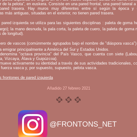
ar de la pelota”, en euskera. Consiste en una pared frontal, una pared lateral a 
ared trasera. Hay muros muy diferentes entre sí según la época y 
as más antiguas, situadas en el exterior, no tienen pared trasera.
 pared izquierda se utiliza para las siguientes disciplinas : paleta de goma h
argo); la mano desnuda, la pala corta, la paleta de cuero, la paleta de goma 
 de longitud).
ero de vascos (comúnmente agrupados bajo el nombre de "diáspora vasca")
a emigrar principalmente a América del Sur y Estados Unidos.
denomina "octava provincia" del País Vasco, que cuenta con siete (Labou
a, Vizcaya, Álava y Guipúzcoa).
mueve activamente su identidad a través de sus actividades tradicionales, c
 fuerza vasca y, por supuesto, supuesto, pelota vasca.
s frontones de pared izquierda
Añadido 27 febrero 2021
@FRONTONS_NET