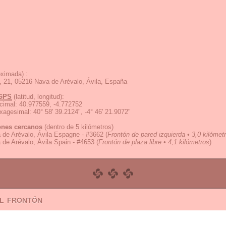
ximada) :
o, 21, 05216 Nava de Arévalo, Ávila, España
GPS
(latitud, longitud):
cimal
:
40.977559, -4.772752
exagesimal
:
40° 58' 39.2124", -4° 46' 21.9072"
ones cercanos
(dentro de 5 kilómetros)
 de Arévalo, Ávila Espagne - #3662
(
Frontón de pared izquierda • 3,0 kilómet
de Arévalo, Ávila Spain - #4653
(
Frontón de plaza libre • 4,1 kilómetros
)
el frontón