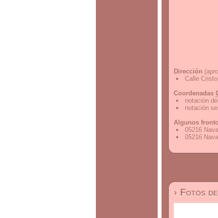
Dirección
(apro
Calle Crist
Coordenadas
notación de
notación s
Algunos front
05216 Nava
05216 Nava 
› Fotos d