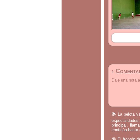
› Comentar
Dale una nota a
📚 La pelota va
especialidades,
principal, lla
continúa hasta 
🤓 El frontón d