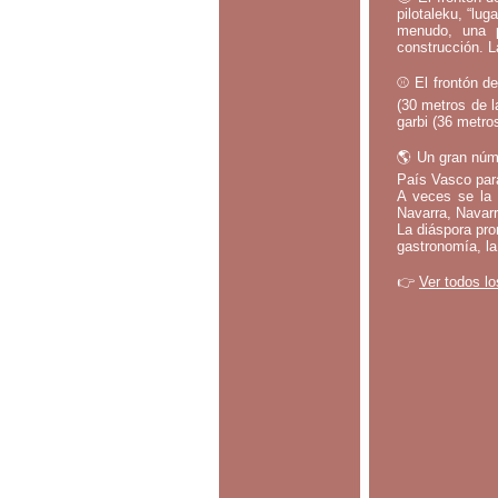
pilotaleku, “lug
menudo, una p
construcción. L
⚾ El frontón de
(30 metros de l
garbi (36 metros
🌎 Un gran núm
País Vasco par
A veces se la 
Navarra, Navarr
La diáspora pro
gastronomía, la
👉
Ver todos lo