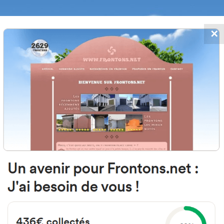
✕
FRONTONS.NET
MOS
BUSCAR UN FRONTÓN
AÑADIR UN
216 Nava de Arévalo, Ávila Espa
Calle Cristo 21 España
#3655
Frontón de pared izquierda