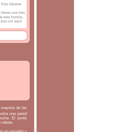
a mayoría de las
contra una pared
ancha. El punto
o rebote.
tón en español y