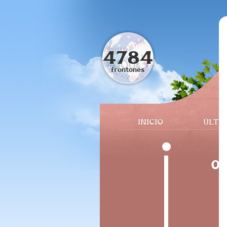
4784
frontones
INICIO
ÚLTI
05