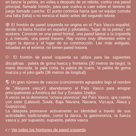
en lanzar la pelota, en volea o después de un rebote, contra una pared
principal, llamada frontón, para que vuelva a caer sobre el terreno de
juego llamado cancha. El punto continúa hasta que un equipo comete
una falta (falta) o no reinicia el balón antes del segundo rebote.
🤓 El frontón de pared izquierda se origina en el País Vasco español,
donde se llama frontón en español y pilotaleku, “lugar de la pelota”, en
euskera. Consiste en una pared frontal, una pared lateral a la izquierda
y, a menudo, una pared trasera. Hay muros muy diferentes entre sí
según la época y el lugar de su construcción. Las más antiguas,
situadas en el exterior, no tienen pared trasera.
⚾ El frontón de pared izquierda se utiliza para las siguientes
disciplinas : paleta de goma hueca y frontenis (30 metros de largo); la
mano desnuda, la pala corta, la paleta de cuero, la paleta de goma
maciza y el joko garbi (36 metros de longitud).
🌎 Un gran número de vascos (comúnmente agrupados bajo el nombre
de "diáspora vasca") abandonaron el País Vasco para emigrar
principalmente a América del Sur y Estados Unidos.
A veces se la denomina "octava provincia" del País Vasco, que cuenta
con siete (Labourd, Soule, Baja Navarra, Navarra, Vizcaya, Álava y
Guipúzcoa).
La diáspora promueve activamente su identidad a través de sus
actividades tradicionales, como la danza, la gastronomía, la fuerza
vasca y, por supuesto, supuesto, pelota vasca.
👉
Ver todos los frontones de pared izquierda