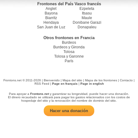
Frontones del País Vasco francés
Anglet
Ezpeleta
Bayona
Itsasu
Biarritz
Maule
Hendaya
Donibane Garazi
San Juan de Luz
Donapaleu
Otros frontones en Francia
Burdeos
Burdeos y Gironda
Tolosa
Tolosa y Garonne
París
Frontons.net © 2011-2026 |
Bienvenido
|
Mapa del sitio
|
Mapa de los frontones
|
Contacto
|
RSS Feed
|
Page en français
|
Page in english
Para apoyar a
Frontons.net
y garantizar su longevidad, puede hacer una donación.
El dinero recaudado se utilizará para pagar los gastos relacionados con los costos de
hospedaje del sitio y la renovación del nombre de dominio del sitio.
Hacer una donación