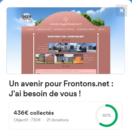
✕
4784
frontones
FRONTONS.NET
BUSCAR UN FRONTÓN
AÑADIR UN FRONTÓN
07160 Peguera, Illes Balears
Spain
Carrer Monte 8 España
#4629