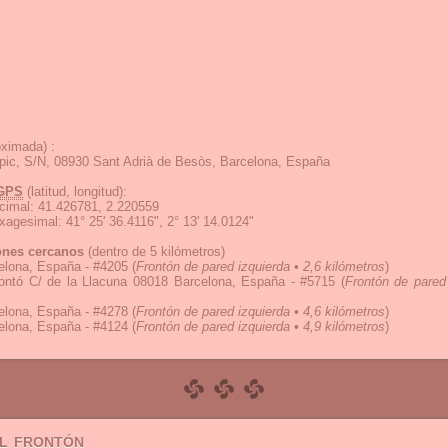
ximada) :
pic, S/N, 08930 Sant Adrià de Besòs, Barcelona, España
GPS
(latitud, longitud):
cimal
:
41.426781, 2.220559
exagesimal
:
41° 25' 36.4116", 2° 13' 14.0124"
ones cercanos
(dentro de 5 kilómetros)
elona, España - #4205
(
Frontón de pared izquierda • 2,6 kilómetros
)
rontó C/ de la Llacuna 08018 Barcelona, España - #5715
(
Frontón de pared 
elona, España - #4278
(
Frontón de pared izquierda • 4,6 kilómetros
)
elona, España - #4124
(
Frontón de pared izquierda • 4,9 kilómetros
)
el frontón