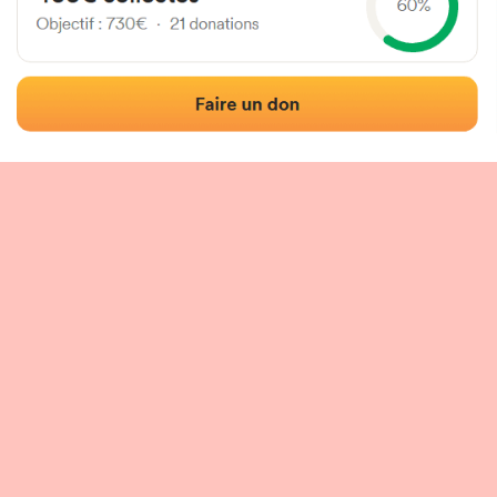
Localización
Fotos
Comentarios y reseñas
|
|
n del frontón