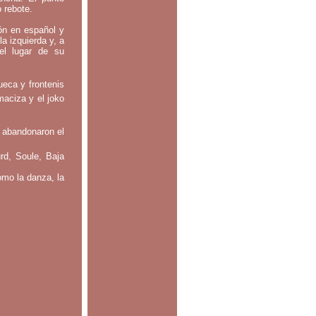
o rebote.
tón en español y
la izquierda y, a
el lugar de su
ueca y frontenis
maciza y el joko
 abandonaron el
rd, Soule, Baja
omo la danza, la