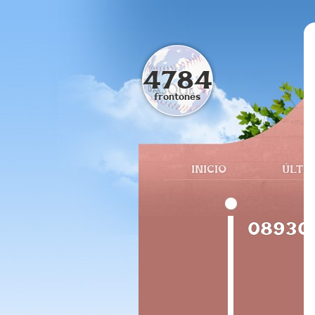
4784
frontones
INICIO
ÚLTI
08930 