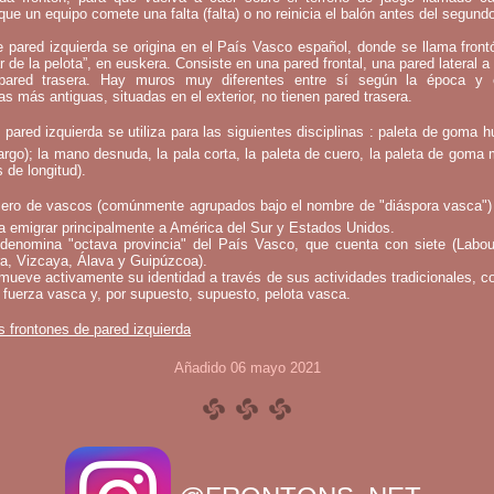
que un equipo comete una falta (falta) o no reinicia el balón antes del segund
e pared izquierda se origina en el País Vasco español, donde se llama fron
ar de la pelota”, en euskera. Consiste en una pared frontal, una pared lateral a 
ared trasera. Hay muros muy diferentes entre sí según la época y 
as más antiguas, situadas en el exterior, no tienen pared trasera.
 pared izquierda se utiliza para las siguientes disciplinas : paleta de goma h
argo); la mano desnuda, la pala corta, la paleta de cuero, la paleta de goma 
 de longitud).
ero de vascos (comúnmente agrupados bajo el nombre de "diáspora vasca")
a emigrar principalmente a América del Sur y Estados Unidos.
denomina "octava provincia" del País Vasco, que cuenta con siete (Labou
a, Vizcaya, Álava y Guipúzcoa).
mueve activamente su identidad a través de sus actividades tradicionales, c
 fuerza vasca y, por supuesto, supuesto, pelota vasca.
s frontones de pared izquierda
Añadido 06 mayo 2021