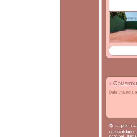
› Comentar
Dale una nota a
📚 La pelota va
especialidades,
principal, lla