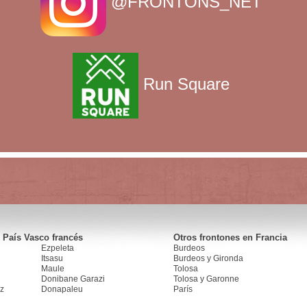
@FRONTONS_NET
Run Square
 País Vasco francés
Otros frontones en Francia
Ezpeleta
Burdeos
Itsasu
Burdeos y Gironda
Maule
Tolosa
Donibane Garazi
Tolosa y Garonne
z
Donapaleu
París