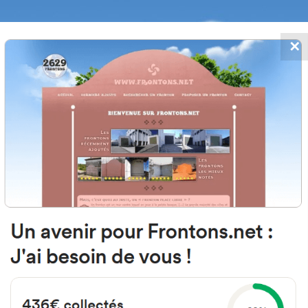
✕
FRONTONS.NET
MOS
BUSCAR UN FRONTÓN
AÑADIR UN
Sant Adrià de Besòs, Barcelona 
Carrer Olímpic S/N España
#4246
Frontón de pared izquierda