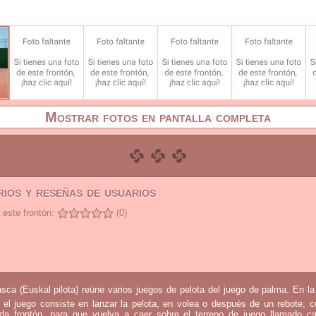
Mostrar fotos en pantalla completa
ios y reseñas de usuarios
 este frontón:
(0)
sca (Euskal pilota) reúne varios juegos de pelota del juego de palma. En l
 el juego consiste en lanzar la pelota, en volea o después de un rebote, 
mada frontón, para que vuelva a caer sobre el terreno de juego llamado c