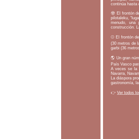
continúa hasta 
🤓 El frontón d
pilotaleku, “lug
menudo, una p
construcción. L
⚾ El frontón de
(30 metros de l
garbi (36 metros
🌎 Un gran núm
País Vasco par
A veces se la 
Navarra, Navarr
La diáspora pro
gastronomía, la
👉
Ver todos lo