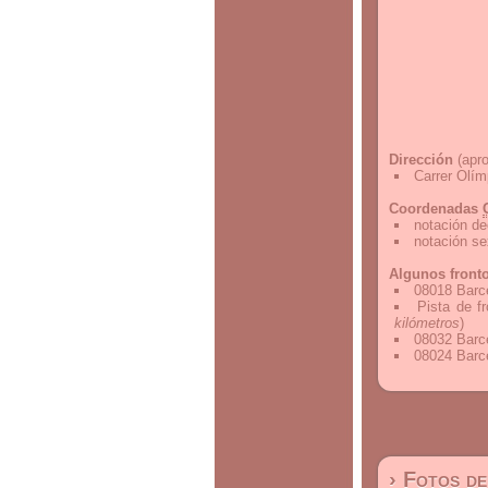
Dirección
(apro
Carrer Olím
Coordenadas
notación de
notación s
Algunos front
08018 Barc
Pista de f
kilómetros
)
08032 Barc
08024 Barc
› Fotos d