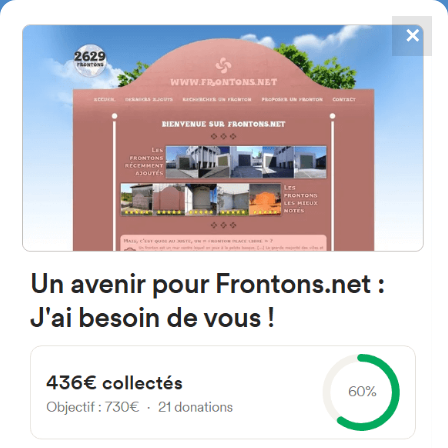
✕
4784
frontones
FRONTONS.NET
BUSCAR UN FRONTÓN
AÑADIR UN FRONTÓN
09670 Quintanar de la Sierra,
Burgos Espagne
Calle Con Jordana 61A España
#3476