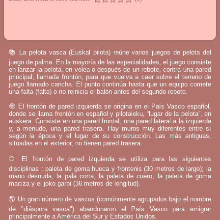
📚 La pelota vasca (Euskal pilota) reúne varios juegos de pelota del
juego de palma. En la mayoría de las especialidades, el juego consiste
en lanzar la pelota, en volea o después de un rebote, contra una pared
principal, llamada frontón, para que vuelva a caer sobre el terreno de
juego llamado cancha. El punto continúa hasta que un equipo comete
una falta (falta) o no reinicia el balón antes del segundo rebote.
🤓 El frontón de pared izquierda se origina en el País Vasco español,
donde se llama frontón en español y pilotaleku, “lugar de la pelota”, en
euskera. Consiste en una pared frontal, una pared lateral a la izquierda
y, a menudo, una pared trasera. Hay muros muy diferentes entre sí
según la época y el lugar de su construcción. Las más antiguas,
situadas en el exterior, no tienen pared trasera.
⚾ El frontón de pared izquierda se utiliza para las siguientes
disciplinas : paleta de goma hueca y frontenis (30 metros de largo); la
mano desnuda, la pala corta, la paleta de cuero, la paleta de goma
maciza y el joko garbi (36 metros de longitud).
🌎 Un gran número de vascos (comúnmente agrupados bajo el nombre
de "diáspora vasca") abandonaron el País Vasco para emigrar
principalmente a América del Sur y Estados Unidos.