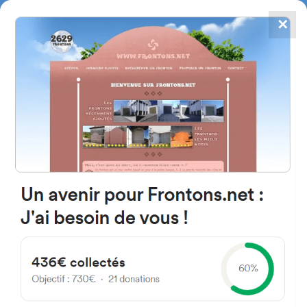
✕
4784
frontones
FRONTONS.NET
BUSCAR UN FRONTÓN
AÑADIR UN FRONTÓN
12596 Torreblanca, Castelló
Spain
Avinguda del Camp d'Esports 25
España