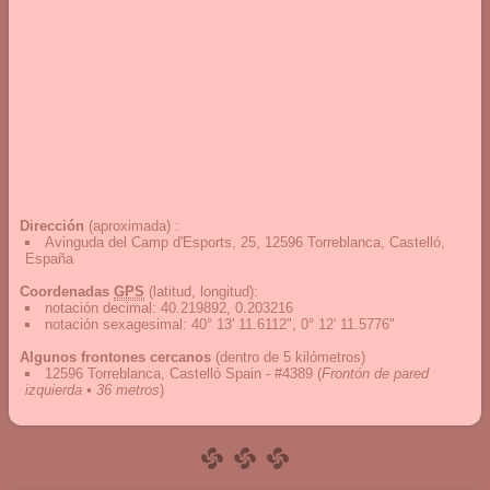
Dirección
(aproximada) :
Avinguda del Camp d'Esports, 25, 12596 Torreblanca, Castelló,
España
Coordenadas
GPS
(latitud, longitud):
notación decimal
:
40.219892, 0.203216
notación sexagesimal
:
40° 13' 11.6112", 0° 12' 11.5776"
Algunos frontones cercanos
(dentro de 5 kilómetros)
12596 Torreblanca, Castelló Spain - #4389
(
Frontón de pared
izquierda • 36 metros
)