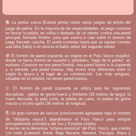
📚 La pelota vasca (Euskal pilota) reúne varios juegos de pelota del
juego de palma. En la mayoría de las especialidades, el juego consiste
en lanzar la pelota, en volea o después de un rebote, contra una pared
principal, llamada frontón, para que vuelva a caer sobre el terreno de
juego llamado cancha. El punto continúa hasta que un equipo comete
una falta (falta) o no reinicia el balón antes del segundo rebote.
🤓 El frontón de pared izquierda se origina en el País Vasco español,
donde se llama frontón en español y pilotaleku, “lugar de la pelota”, en
euskera. Consiste en una pared frontal, una pared lateral a la izquierda
y, a menudo, una pared trasera. Hay muros muy diferentes entre sí
según la época y el lugar de su construcción. Las más antiguas,
situadas en el exterior, no tienen pared trasera.
⚾ El frontón de pared izquierda se utiliza para las siguientes
disciplinas : paleta de goma hueca y frontenis (30 metros de largo); la
mano desnuda, la pala corta, la paleta de cuero, la paleta de goma
maciza y el joko garbi (36 metros de longitud).
🌎 Un gran número de vascos (comúnmente agrupados bajo el nombre
de "diáspora vasca") abandonaron el País Vasco para emigrar
principalmente a América del Sur y Estados Unidos.
A veces se la denomina "octava provincia" del País Vasco, que cuenta
con siete (Labourd, Soule, Baja Navarra, Navarra, Vizcaya, Álava y