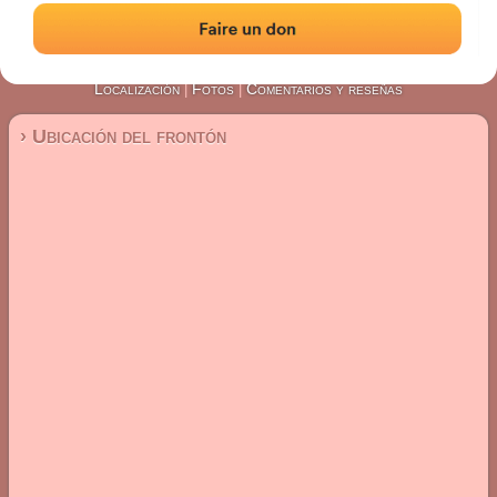
#4388
Frontón de pared izquierda
Localización
Fotos
Comentarios y reseñas
|
|
› Ubicación del frontón