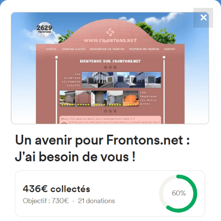
✕
4784
frontones
FRONTONS.NET
BUSCAR UN FRONTÓN
AÑADIR UN FRONTÓN
16440 Montalbo, Cuenca
Espagne
Calle Danzantes 1 España
#3460