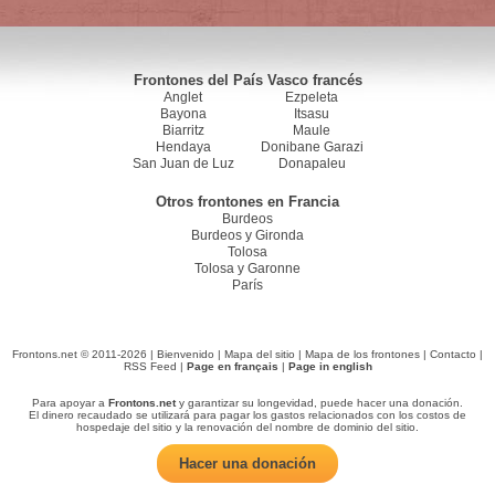
Frontones del País Vasco francés
Anglet
Ezpeleta
Bayona
Itsasu
Biarritz
Maule
Hendaya
Donibane Garazi
San Juan de Luz
Donapaleu
Otros frontones en Francia
Burdeos
Burdeos y Gironda
Tolosa
Tolosa y Garonne
París
Frontons.net © 2011-2026 |
Bienvenido
|
Mapa del sitio
|
Mapa de los frontones
|
Contacto
|
RSS Feed
|
Page en français
|
Page in english
Para apoyar a
Frontons.net
y garantizar su longevidad, puede hacer una donación.
El dinero recaudado se utilizará para pagar los gastos relacionados con los costos de
hospedaje del sitio y la renovación del nombre de dominio del sitio.
Hacer una donación