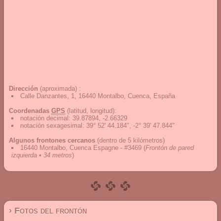
Dirección
(aproximada) :
Calle Danzantes, 1, 16440 Montalbo, Cuenca, España
Coordenadas
GPS
(latitud, longitud):
notación decimal
:
39.87894, -2.66329
notación sexagesimal
:
39° 52' 44.184", -2° 39' 47.844"
Algunos frontones cercanos
(dentro de 5 kilómetros)
16440 Montalbo, Cuenca Espagne - #3469
(
Frontón de pared
izquierda • 34 metros
)
› Fotos del frontón