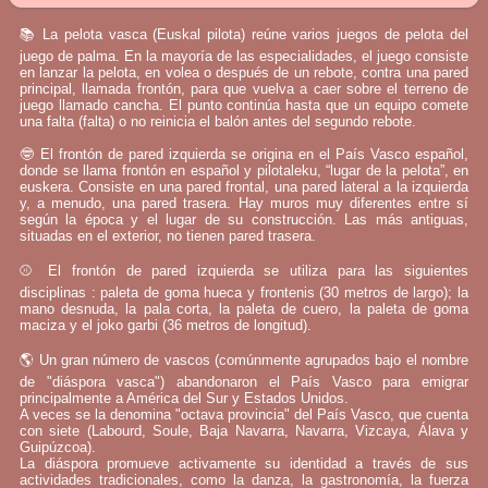
📚 La pelota vasca (Euskal pilota) reúne varios juegos de pelota del
juego de palma. En la mayoría de las especialidades, el juego consiste
en lanzar la pelota, en volea o después de un rebote, contra una pared
principal, llamada frontón, para que vuelva a caer sobre el terreno de
juego llamado cancha. El punto continúa hasta que un equipo comete
una falta (falta) o no reinicia el balón antes del segundo rebote.
🤓 El frontón de pared izquierda se origina en el País Vasco español,
donde se llama frontón en español y pilotaleku, “lugar de la pelota”, en
euskera. Consiste en una pared frontal, una pared lateral a la izquierda
y, a menudo, una pared trasera. Hay muros muy diferentes entre sí
según la época y el lugar de su construcción. Las más antiguas,
situadas en el exterior, no tienen pared trasera.
⚾ El frontón de pared izquierda se utiliza para las siguientes
disciplinas : paleta de goma hueca y frontenis (30 metros de largo); la
mano desnuda, la pala corta, la paleta de cuero, la paleta de goma
maciza y el joko garbi (36 metros de longitud).
🌎 Un gran número de vascos (comúnmente agrupados bajo el nombre
de "diáspora vasca") abandonaron el País Vasco para emigrar
principalmente a América del Sur y Estados Unidos.
A veces se la denomina "octava provincia" del País Vasco, que cuenta
con siete (Labourd, Soule, Baja Navarra, Navarra, Vizcaya, Álava y
Guipúzcoa).
La diáspora promueve activamente su identidad a través de sus
actividades tradicionales, como la danza, la gastronomía, la fuerza