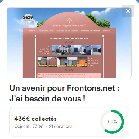
✕
4784
frontones
FRONTONS.NET
BUSCAR UN FRONTÓN
AÑADIR UN FRONTÓN
19161 Pozo de Guadalajara,
Guadalajara Espagne
Calle Sector Iiresi ncial 157P España
#3929