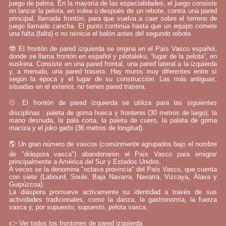
juego de palma. En la mayoría de las especialidades, el juego consiste
en lanzar la pelota, en volea o después de un rebote, contra una pared
principal, llamada frontón, para que vuelva a caer sobre el terreno de
juego llamado cancha. El punto continúa hasta que un equipo comete
una falta (falta) o no reinicia el balón antes del segundo rebote.
🤓 El frontón de pared izquierda se origina en el País Vasco español,
donde se llama frontón en español y pilotaleku, “lugar de la pelota”, en
euskera. Consiste en una pared frontal, una pared lateral a la izquierda
y, a menudo, una pared trasera. Hay muros muy diferentes entre sí
según la época y el lugar de su construcción. Las más antiguas,
situadas en el exterior, no tienen pared trasera.
⚾ El frontón de pared izquierda se utiliza para las siguientes
disciplinas : paleta de goma hueca y frontenis (30 metros de largo); la
mano desnuda, la pala corta, la paleta de cuero, la paleta de goma
maciza y el joko garbi (36 metros de longitud).
🌎 Un gran número de vascos (comúnmente agrupados bajo el nombre
de "diáspora vasca") abandonaron el País Vasco para emigrar
principalmente a América del Sur y Estados Unidos.
A veces se la denomina "octava provincia" del País Vasco, que cuenta
con siete (Labourd, Soule, Baja Navarra, Navarra, Vizcaya, Álava y
Guipúzcoa).
La diáspora promueve activamente su identidad a través de sus
actividades tradicionales, como la danza, la gastronomía, la fuerza
vasca y, por supuesto, supuesto, pelota vasca.
👉
Ver todos los frontones de pared izquierda