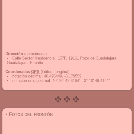
Dirección
(aproximada) :
Calle Sector Iiresidencial, 157P, 19161 Pozo de Guadalajara,
Guadalajara, España
Coordenadas
GPS
(latitud, longitud):
notación decimal
:
40.495449, -3.179559
notación sexagesimal
:
40° 29' 43.6164", -3° 10' 46.4124"
› Fotos del frontón