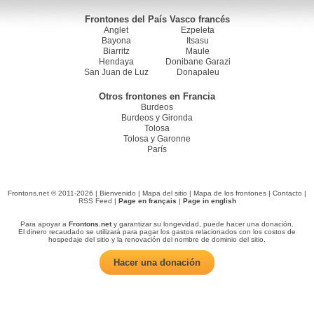
Frontones del País Vasco francés
Anglet
Ezpeleta
Bayona
Itsasu
Biarritz
Maule
Hendaya
Donibane Garazi
San Juan de Luz
Donapaleu
Otros frontones en Francia
Burdeos
Burdeos y Gironda
Tolosa
Tolosa y Garonne
París
Frontons.net © 2011-2026 |
Bienvenido
|
Mapa del sitio
|
Mapa de los frontones
|
Contacto
|
RSS Feed
|
Page en français
|
Page in english
Para apoyar a
Frontons.net
y garantizar su longevidad, puede hacer una donación.
El dinero recaudado se utilizará para pagar los gastos relacionados con los costos de
hospedaje del sitio y la renovación del nombre de dominio del sitio.
Hacer una donación