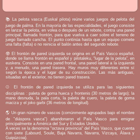
📚 La pelota vasca (Euskal pilota) reúne varios juegos de pelota del
juego de palma. En la mayoría de las especialidades, el juego consiste
en lanzar la pelota, en volea o después de un rebote, contra una pared
principal, llamada frontón, para que vuelva a caer sobre el terreno de
juego llamado cancha. El punto continúa hasta que un equipo comete
una falta (falta) o no reinicia el balón antes del segundo rebote.
🤓 El frontón de pared izquierda se origina en el País Vasco español,
donde se llama frontón en español y pilotaleku, “lugar de la pelota”, en
euskera. Consiste en una pared frontal, una pared lateral a la izquierda
y, a menudo, una pared trasera. Hay muros muy diferentes entre sí
según la época y el lugar de su construcción. Las más antiguas,
situadas en el exterior, no tienen pared trasera.
⚾ El frontón de pared izquierda se utiliza para las siguientes
disciplinas : paleta de goma hueca y frontenis (30 metros de largo); la
mano desnuda, la pala corta, la paleta de cuero, la paleta de goma
maciza y el joko garbi (36 metros de longitud).
🌎 Un gran número de vascos (comúnmente agrupados bajo el nombre
de "diáspora vasca") abandonaron el País Vasco para emigrar
principalmente a América del Sur y Estados Unidos.
A veces se la denomina "octava provincia" del País Vasco, que cuenta
con siete (Labourd, Soule, Baja Navarra, Navarra, Vizcaya, Álava y
Guipúzcoa).