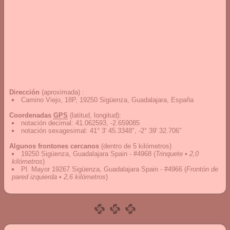
Dirección
(aproximada) :
Camino Viejo, 18P, 19250 Sigüenza, Guadalajara, España
Coordenadas
GPS
(latitud, longitud):
notación decimal
:
41.062593, -2.659085
notación sexagesimal
:
41° 3' 45.3348", -2° 39' 32.706"
Algunos frontones cercanos
(dentro de 5 kilómetros)
19250 Sigüenza, Guadalajara Spain - #4968
(
Trinquete • 2,0
kilómetros
)
Pl. Mayor 19267 Sigüenza, Guadalajara Spain - #4966
(
Frontón de
pared izquierda • 2,6 kilómetros
)