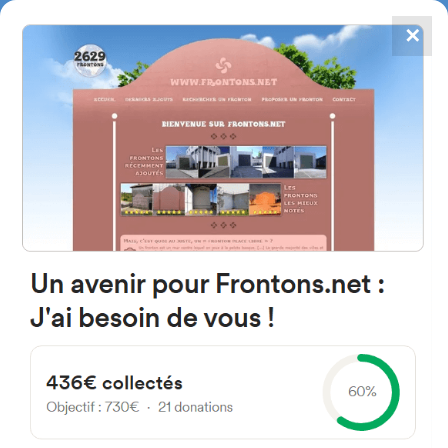
✕
4784
frontones
FRONTONS.NET
BUSCAR UN FRONTÓN
AÑADIR UN FRONTÓN
19250 Sigüenza, Guadalajara
Espagne
Camino Viejo 18P España
#3927