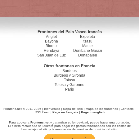
Frontones del País Vasco francés
Anglet
Ezpeleta
Bayona
Itsasu
Biarritz
Maule
Hendaya
Donibane Garazi
San Juan de Luz
Donapaleu
Otros frontones en Francia
Burdeos
Burdeos y Gironda
Tolosa
Tolosa y Garonne
París
Frontons.net © 2011-2026 |
Bienvenido
|
Mapa del sitio
|
Mapa de los frontones
|
Contacto
|
RSS Feed
|
Page en français
|
Page in english
Para apoyar a
Frontons.net
y garantizar su longevidad, puede hacer una donación.
El dinero recaudado se utilizará para pagar los gastos relacionados con los costos de
hospedaje del sitio y la renovación del nombre de dominio del sitio.