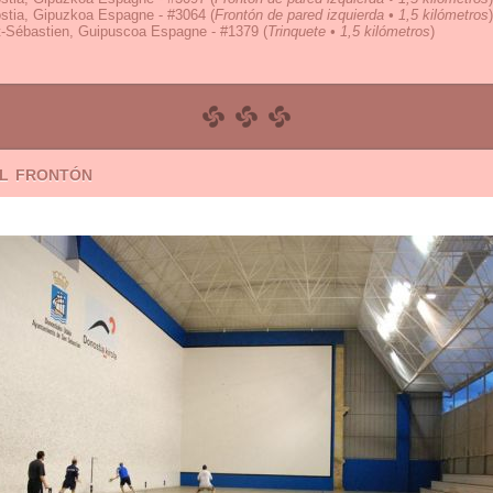
stia, Gipuzkoa Espagne - #3064
(
Frontón de pared izquierda • 1,5 kilómetros
)
t-Sébastien, Guipuscoa Espagne - #1379
(
Trinquete • 1,5 kilómetros
)
el frontón