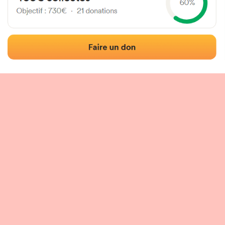
Localización
Fotos
Comentarios y reseñas
|
|
n del frontón