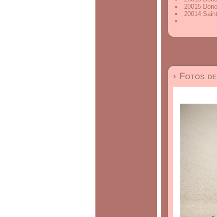
20015 Dono
20014 Sain
...
› Fotos d