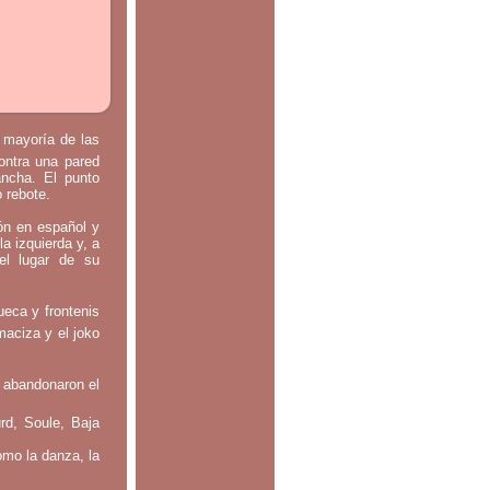
a mayoría de las
contra una pared
ancha. El punto
o rebote.
tón en español y
la izquierda y, a
el lugar de su
ueca y frontenis
maciza y el joko
 abandonaron el
rd, Soule, Baja
omo la danza, la