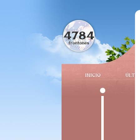
4784
frontones
INICIO
ÚLTI