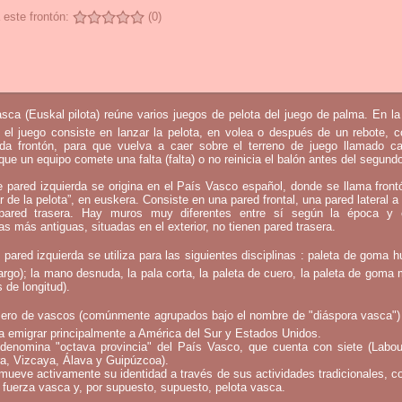
 este frontón:
(0)
sca (Euskal pilota) reúne varios juegos de pelota del juego de palma. En l
 el juego consiste en lanzar la pelota, en volea o después de un rebote, 
mada frontón, para que vuelva a caer sobre el terreno de juego llamado c
que un equipo comete una falta (falta) o no reinicia el balón antes del segund
e pared izquierda se origina en el País Vasco español, donde se llama fron
ar de la pelota”, en euskera. Consiste en una pared frontal, una pared lateral a 
ared trasera. Hay muros muy diferentes entre sí según la época y 
as más antiguas, situadas en el exterior, no tienen pared trasera.
 pared izquierda se utiliza para las siguientes disciplinas : paleta de goma h
argo); la mano desnuda, la pala corta, la paleta de cuero, la paleta de goma 
 de longitud).
ero de vascos (comúnmente agrupados bajo el nombre de "diáspora vasca")
a emigrar principalmente a América del Sur y Estados Unidos.
denomina "octava provincia" del País Vasco, que cuenta con siete (Labou
a, Vizcaya, Álava y Guipúzcoa).
mueve activamente su identidad a través de sus actividades tradicionales, c
 fuerza vasca y, por supuesto, supuesto, pelota vasca.