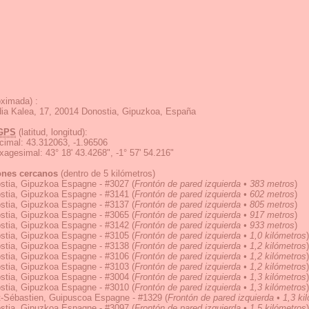
ximada) :
ia Kalea, 17, 20014 Donostia, Gipuzkoa, España
GPS
(latitud, longitud):
cimal
:
43.312063, -1.96506
exagesimal
:
43° 18' 43.4268", -1° 57' 54.216"
ones cercanos
(dentro de 5 kilómetros)
stia, Gipuzkoa Espagne - #3027
(
Frontón de pared izquierda • 383 metros
)
stia, Gipuzkoa Espagne - #3141
(
Frontón de pared izquierda • 602 metros
)
stia, Gipuzkoa Espagne - #3137
(
Frontón de pared izquierda • 805 metros
)
stia, Gipuzkoa Espagne - #3065
(
Frontón de pared izquierda • 917 metros
)
stia, Gipuzkoa Espagne - #3142
(
Frontón de pared izquierda • 933 metros
)
stia, Gipuzkoa Espagne - #3105
(
Frontón de pared izquierda • 1,0 kilómetros
)
stia, Gipuzkoa Espagne - #3138
(
Frontón de pared izquierda • 1,2 kilómetros
)
stia, Gipuzkoa Espagne - #3106
(
Frontón de pared izquierda • 1,2 kilómetros
)
stia, Gipuzkoa Espagne - #3103
(
Frontón de pared izquierda • 1,2 kilómetros
)
stia, Gipuzkoa Espagne - #3004
(
Frontón de pared izquierda • 1,3 kilómetros
)
stia, Gipuzkoa Espagne - #3010
(
Frontón de pared izquierda • 1,3 kilómetros
)
t-Sébastien, Guipuscoa Espagne - #1329
(
Frontón de pared izquierda • 1,3 ki
stia, Gipuzkoa Espagne - #3097
(
Frontón de pared izquierda • 1,5 kilómetros
)