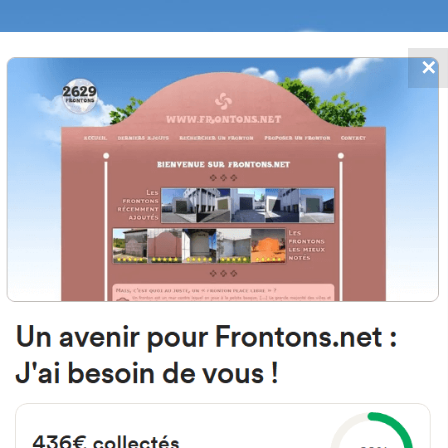
✕
FRONTONS.NET
MOS
BUSCAR UN FRONTÓN
AÑADIR UN
20014 Donostia, Gipuzkoa Espagn
Aralar Mendia Kalea 17 España
#3007
Frontón de pared izquierda