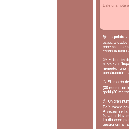
Dale una nota a
📚 La pelota va
especialidades,
principal, lla
continúa hasta 
🤓 El frontón d
pilotaleku, “lug
menudo, una p
construcción. L
⚾ El frontón de
(30 metros de l
garbi (36 metros
🌎 Un gran núm
País Vasco par
A veces se la 
Navarra, Navarr
La diáspora pro
gastronomía, la