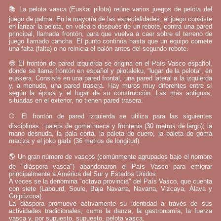
📚 La pelota vasca (Euskal pilota) reúne varios juegos de pelota del
juego de palma. En la mayoría de las especialidades, el juego consiste
en lanzar la pelota, en volea o después de un rebote, contra una pared
principal, llamada frontón, para que vuelva a caer sobre el terreno de
juego llamado cancha. El punto continúa hasta que un equipo comete
una falta (falta) o no reinicia el balón antes del segundo rebote.
🤓 El frontón de pared izquierda se origina en el País Vasco español,
donde se llama frontón en español y pilotaleku, “lugar de la pelota”, en
euskera. Consiste en una pared frontal, una pared lateral a la izquierda
y, a menudo, una pared trasera. Hay muros muy diferentes entre sí
según la época y el lugar de su construcción. Las más antiguas,
situadas en el exterior, no tienen pared trasera.
⚾ El frontón de pared izquierda se utiliza para las siguientes
disciplinas : paleta de goma hueca y frontenis (30 metros de largo); la
mano desnuda, la pala corta, la paleta de cuero, la paleta de goma
maciza y el joko garbi (36 metros de longitud).
🌎 Un gran número de vascos (comúnmente agrupados bajo el nombre
de "diáspora vasca") abandonaron el País Vasco para emigrar
principalmente a América del Sur y Estados Unidos.
A veces se la denomina "octava provincia" del País Vasco, que cuenta
con siete (Labourd, Soule, Baja Navarra, Navarra, Vizcaya, Álava y
Guipúzcoa).
La diáspora promueve activamente su identidad a través de sus
actividades tradicionales, como la danza, la gastronomía, la fuerza
vasca y, por supuesto, supuesto, pelota vasca.