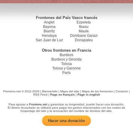
Frontones del País Vasco francés
Anglet
Ezpeleta
Bayona
Itsasu
Biarritz
Maule
Hendaya
Donibane Garazi
San Juan de Luz
Donapaleu
Otros frontones en Francia
Burdeos
Burdeos y Gironda
Tolosa
Tolosa y Garonne
París
Frontons.net © 2011-2026 |
Bienvenido
|
Mapa del sitio
|
Mapa de los frontones
|
Contacto
|
RSS Feed
|
Page en français
|
Page in english
Para apoyar a
Frontons.net
y garantizar su longevidad, puede hacer una donación.
El dinero recaudado se utilizará para pagar los gastos relacionados con los costos de
hospedaje del sitio y la renovación del nombre de dominio del sitio.
Hacer una donación