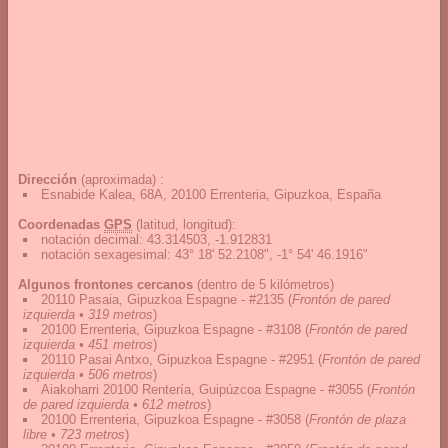
Dirección
(aproximada) :
Esnabide Kalea, 68A, 20100 Errenteria, Gipuzkoa, España
Coordenadas
GPS
(latitud, longitud):
notación decimal
:
43.314503, -1.912831
notación sexagesimal
:
43° 18' 52.2108", -1° 54' 46.1916"
Algunos frontones cercanos
(dentro de 5 kilómetros)
20110 Pasaia, Gipuzkoa Espagne - #2135
(
Frontón de pared
izquierda • 319 metros
)
20100 Errenteria, Gipuzkoa Espagne - #3108
(
Frontón de pared
izquierda • 451 metros
)
20110 Pasai Antxo, Gipuzkoa Espagne - #2951
(
Frontón de pared
izquierda • 506 metros
)
Aiakoharri 20100 Rentería, Guipúzcoa Espagne - #3055
(
Frontón
de pared izquierda • 612 metros
)
20100 Errenteria, Gipuzkoa Espagne - #3058
(
Frontón de plaza
libre • 723 metros
)