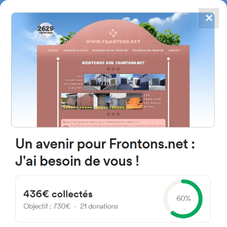
✕
4784
frontones
FRONTONS.NET
BUSCAR UN FRONTÓN
AÑADIR UN FRONTÓN
20100 Errenteria, Gipuzkoa
Espagne
Esnabide Kalea 68A España
#3109