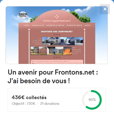
✕
4784
frontones
FRONTONS.NET
BUSCAR UN FRONTÓN
AÑADIR UN FRONTÓN
20159 Zizurkil, Gipuzkoa
Espagne
Pello Mari Otaño Plaza 2 España
#2086