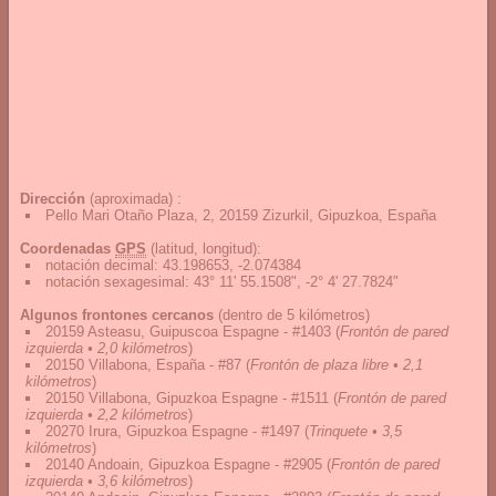
Dirección
(aproximada) :
Pello Mari Otaño Plaza, 2, 20159 Zizurkil, Gipuzkoa, España
Coordenadas
GPS
(latitud, longitud):
notación decimal
:
43.198653, -2.074384
notación sexagesimal
:
43° 11' 55.1508", -2° 4' 27.7824"
Algunos frontones cercanos
(dentro de 5 kilómetros)
20159 Asteasu, Guipuscoa Espagne - #1403
(
Frontón de pared
izquierda • 2,0 kilómetros
)
20150 Villabona, España - #87
(
Frontón de plaza libre • 2,1
kilómetros
)
20150 Villabona, Gipuzkoa Espagne - #1511
(
Frontón de pared
izquierda • 2,2 kilómetros
)
20270 Irura, Gipuzkoa Espagne - #1497
(
Trinquete • 3,5
kilómetros
)
20140 Andoain, Gipuzkoa Espagne - #2905
(
Frontón de pared
izquierda • 3,6 kilómetros
)