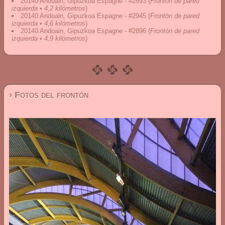
20140 Andoain, Gipuzkoa Espagne - #2893
(
Frontón de pared
izquierda • 4,2 kilómetros
)
20140 Andoain, Gipuzkoa Espagne - #2945
(
Frontón de pared
izquierda • 4,6 kilómetros
)
20140 Andoain, Gipuzkoa Espagne - #2896
(
Frontón de pared
izquierda • 4,9 kilómetros
)
› Fotos del frontón