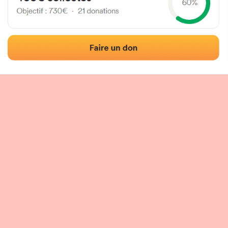
Localización
Fotos
Comentarios y reseñas
|
|
n del frontón