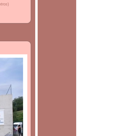
etros
)