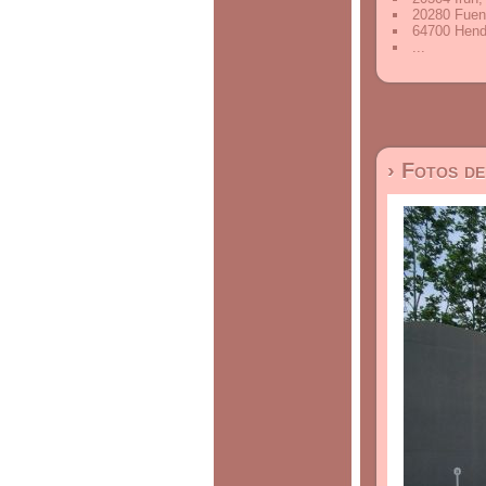
20280 Fuen
64700 Hend
...
› Fotos d