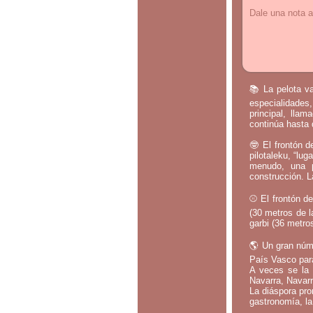
Dale una nota a
📚 La pelota va
especialidades,
principal, lla
continúa hasta 
🤓 El frontón d
pilotaleku, “lug
menudo, una p
construcción. L
⚾ El frontón de
(30 metros de l
garbi (36 metros
🌎 Un gran núm
País Vasco par
A veces se la 
Navarra, Navarr
La diáspora pro
gastronomía, la