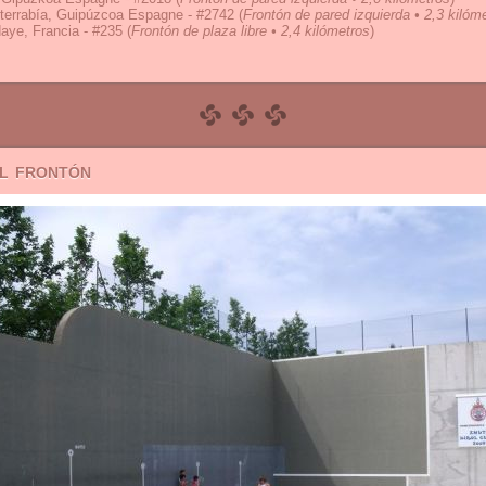
terrabía, Guipúzcoa Espagne - #2742
(
Frontón de pared izquierda • 2,3 kilóm
aye, Francia - #235
(
Frontón de plaza libre • 2,4 kilómetros
)
el frontón