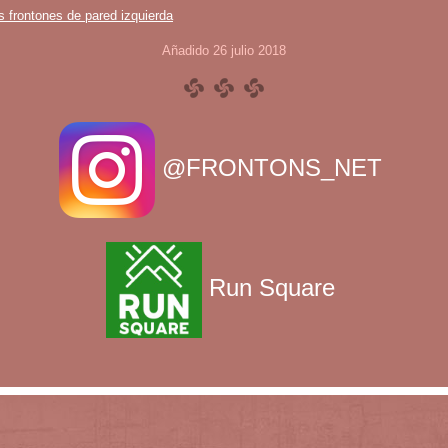
s frontones de pared izquierda
Añadido 26 julio 2018
@FRONTONS_NET
Run Square