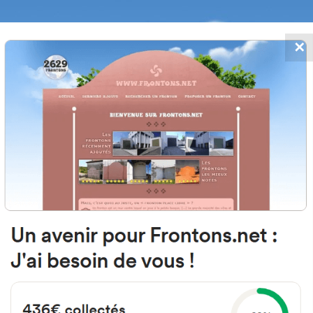
✕
FRONTONS.NET
MOS
BUSCAR UN FRONTÓN
AÑADIR UN
80 Amute-Kosta, Guipúzcoa Esp
Amute Auzoa 52 España
#2731
Frontón de pared izquierda