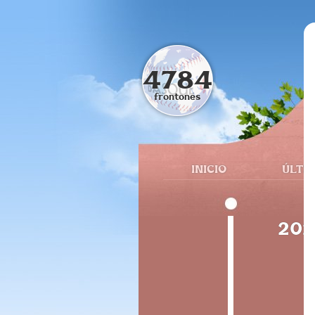
4784
frontones
INICIO
ÚLTI
202