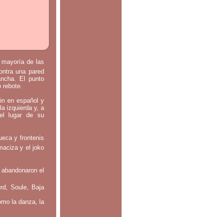
a mayoría de las
contra una pared
ancha. El punto
o rebote.
tón en español y
la izquierda y, a
el lugar de su
ueca y frontenis
maciza y el joko
 abandonaron el
rd, Soule, Baja
omo la danza, la