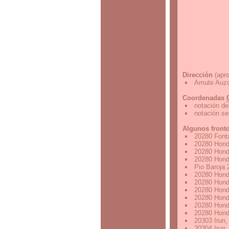
Dirección
(apro
Amute Auzo
Coordenadas
notación de
notación s
Algunos front
20280 Font
20280 Hond
20280 Hond
20280 Hond
Pio Baroja
20280 Hond
20280 Hond
20280 Hond
20280 Hond
20280 Hond
20280 Hond
20303 Irun
20304 Irun