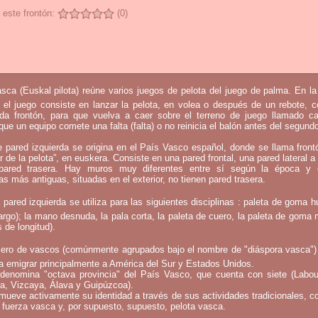
 este frontón:
(0)
sca (Euskal pilota) reúne varios juegos de pelota del juego de palma. En l
 el juego consiste en lanzar la pelota, en volea o después de un rebote, 
mada frontón, para que vuelva a caer sobre el terreno de juego llamado c
que un equipo comete una falta (falta) o no reinicia el balón antes del segund
e pared izquierda se origina en el País Vasco español, donde se llama fron
ar de la pelota”, en euskera. Consiste en una pared frontal, una pared lateral a 
ared trasera. Hay muros muy diferentes entre sí según la época y 
as más antiguas, situadas en el exterior, no tienen pared trasera.
 pared izquierda se utiliza para las siguientes disciplinas : paleta de goma h
argo); la mano desnuda, la pala corta, la paleta de cuero, la paleta de goma 
 de longitud).
ero de vascos (comúnmente agrupados bajo el nombre de "diáspora vasca")
a emigrar principalmente a América del Sur y Estados Unidos.
denomina "octava provincia" del País Vasco, que cuenta con siete (Labou
a, Vizcaya, Álava y Guipúzcoa).
mueve activamente su identidad a través de sus actividades tradicionales, c
 fuerza vasca y, por supuesto, supuesto, pelota vasca.