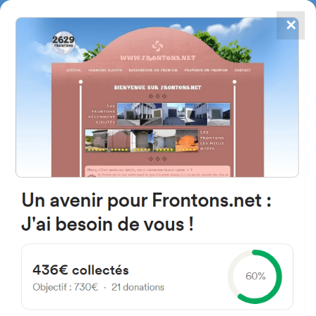
✕
4784
frontones
FRONTONS.NET
BUSCAR UN FRONTÓN
AÑADIR UN FRONTÓN
20500 Arrasate, Gipuzkoa
Espagne
Kalea Loramendi 4X España
#2651