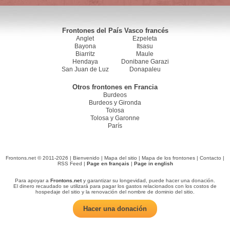
Frontones del País Vasco francés
Anglet
Ezpeleta
Bayona
Itsasu
Biarritz
Maule
Hendaya
Donibane Garazi
San Juan de Luz
Donapaleu
Otros frontones en Francia
Burdeos
Burdeos y Gironda
Tolosa
Tolosa y Garonne
París
Frontons.net © 2011-2026 |
Bienvenido
|
Mapa del sitio
|
Mapa de los frontones
|
Contacto
|
RSS Feed
|
Page en français
|
Page in english
Para apoyar a
Frontons.net
y garantizar su longevidad, puede hacer una donación.
El dinero recaudado se utilizará para pagar los gastos relacionados con los costos de
hospedaje del sitio y la renovación del nombre de dominio del sitio.
Hacer una donación