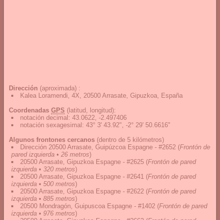
Dirección
(aproximada) :
Kalea Loramendi, 4X, 20500 Arrasate, Gipuzkoa, España
Coordenadas
GPS
(latitud, longitud):
notación decimal
:
43.0622, -2.497406
notación sexagesimal
:
43° 3' 43.92", -2° 29' 50.6616"
Algunos frontones cercanos
(dentro de 5 kilómetros)
Dirección 20500 Arrasate, Guipúzcoa Espagne - #2652
(
Frontón de
pared izquierda • 26 metros
)
20500 Arrasate, Gipuzkoa Espagne - #2625
(
Frontón de pared
izquierda • 320 metros
)
20500 Arrasate, Gipuzkoa Espagne - #2641
(
Frontón de pared
izquierda • 500 metros
)
20500 Arrasate, Gipuzkoa Espagne - #2622
(
Frontón de pared
izquierda • 885 metros
)
20500 Mondragón, Guipuscoa Espagne - #1402
(
Frontón de pared
izquierda • 976 metros
)