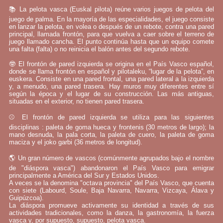
📚 La pelota vasca (Euskal pilota) reúne varios juegos de pelota del
juego de palma. En la mayoría de las especialidades, el juego consiste
en lanzar la pelota, en volea o después de un rebote, contra una pared
principal, llamada frontón, para que vuelva a caer sobre el terreno de
juego llamado cancha. El punto continúa hasta que un equipo comete
una falta (falta) o no reinicia el balón antes del segundo rebote.
🤓 El frontón de pared izquierda se origina en el País Vasco español,
donde se llama frontón en español y pilotaleku, “lugar de la pelota”, en
euskera. Consiste en una pared frontal, una pared lateral a la izquierda
y, a menudo, una pared trasera. Hay muros muy diferentes entre sí
según la época y el lugar de su construcción. Las más antiguas,
situadas en el exterior, no tienen pared trasera.
⚾ El frontón de pared izquierda se utiliza para las siguientes
disciplinas : paleta de goma hueca y frontenis (30 metros de largo); la
mano desnuda, la pala corta, la paleta de cuero, la paleta de goma
maciza y el joko garbi (36 metros de longitud).
🌎 Un gran número de vascos (comúnmente agrupados bajo el nombre
de "diáspora vasca") abandonaron el País Vasco para emigrar
principalmente a América del Sur y Estados Unidos.
A veces se la denomina "octava provincia" del País Vasco, que cuenta
con siete (Labourd, Soule, Baja Navarra, Navarra, Vizcaya, Álava y
Guipúzcoa).
La diáspora promueve activamente su identidad a través de sus
actividades tradicionales, como la danza, la gastronomía, la fuerza
vasca y, por supuesto, supuesto, pelota vasca.