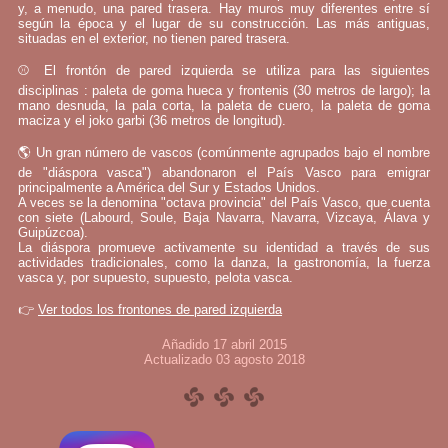
y, a menudo, una pared trasera. Hay muros muy diferentes entre sí
según la época y el lugar de su construcción. Las más antiguas,
situadas en el exterior, no tienen pared trasera.
⚾ El frontón de pared izquierda se utiliza para las siguientes
disciplinas : paleta de goma hueca y frontenis (30 metros de largo); la
mano desnuda, la pala corta, la paleta de cuero, la paleta de goma
maciza y el joko garbi (36 metros de longitud).
🌎 Un gran número de vascos (comúnmente agrupados bajo el nombre
de "diáspora vasca") abandonaron el País Vasco para emigrar
principalmente a América del Sur y Estados Unidos.
A veces se la denomina "octava provincia" del País Vasco, que cuenta
con siete (Labourd, Soule, Baja Navarra, Navarra, Vizcaya, Álava y
Guipúzcoa).
La diáspora promueve activamente su identidad a través de sus
actividades tradicionales, como la danza, la gastronomía, la fuerza
vasca y, por supuesto, supuesto, pelota vasca.
👉
Ver todos los frontones de pared izquierda
Añadido 17 abril 2015
Actualizado 03 agosto 2018