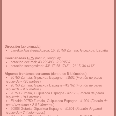
Dirección
(aproximada) :
Larretxo Auzategia Auzoa, 16, 20750 Zumaia, Gipuzkoa, España
Coordenadas
GPS
(latitud, longitud):
notación decimal
:
43.299493, -2.259567
notación sexagesimal
:
43° 17' 58.1748", -2° 15' 34.4412"
Algunos frontones cercanos
(dentro de 5 kilómetros)
20750 Zumaia, Gipuzkoa Espagne - #1502
(
Frontón de pared
izquierda • 426 metros
)
20750 Zumaia, Gipuzkoa Espagne - #2762
(
Frontón de pared
izquierda • 939 metros
)
20750 Zumaia, Guipúzcoa Espagne - #2763
(
Frontón de pared
izquierda • 941 metros
)
Elizalde 20750 Zumaia, Guipúzcoa Espagne - #1994
(
Frontón de
pared izquierda • 2,0 kilómetros
)
20808 Getaria, Gipuzkoa Espagne - #1501
(
Frontón de pared
izquierda • 2,4 kilómetros
)