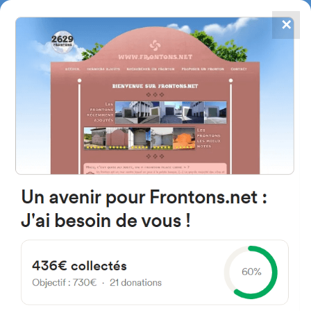
✕
4784
frontones
FRONTONS.NET
BUSCAR UN FRONTÓN
AÑADIR UN FRONTÓN
20750 Zumaia, Gipuzkoa
Espagne
Larretxo Auzategia Auzoa 16 España
#1503