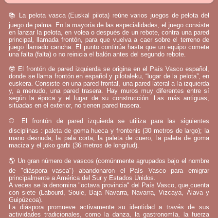
📚 La pelota vasca (Euskal pilota) reúne varios juegos de pelota del
juego de palma. En la mayoría de las especialidades, el juego consiste
en lanzar la pelota, en volea o después de un rebote, contra una pared
principal, llamada frontón, para que vuelva a caer sobre el terreno de
juego llamado cancha. El punto continúa hasta que un equipo comete
una falta (falta) o no reinicia el balón antes del segundo rebote.
🤓 El frontón de pared izquierda se origina en el País Vasco español,
donde se llama frontón en español y pilotaleku, “lugar de la pelota”, en
euskera. Consiste en una pared frontal, una pared lateral a la izquierda
y, a menudo, una pared trasera. Hay muros muy diferentes entre sí
según la época y el lugar de su construcción. Las más antiguas,
situadas en el exterior, no tienen pared trasera.
⚾ El frontón de pared izquierda se utiliza para las siguientes
disciplinas : paleta de goma hueca y frontenis (30 metros de largo); la
mano desnuda, la pala corta, la paleta de cuero, la paleta de goma
maciza y el joko garbi (36 metros de longitud).
🌎 Un gran número de vascos (comúnmente agrupados bajo el nombre
de "diáspora vasca") abandonaron el País Vasco para emigrar
principalmente a América del Sur y Estados Unidos.
A veces se la denomina "octava provincia" del País Vasco, que cuenta
con siete (Labourd, Soule, Baja Navarra, Navarra, Vizcaya, Álava y
Guipúzcoa).
La diáspora promueve activamente su identidad a través de sus
actividades tradicionales, como la danza, la gastronomía, la fuerza