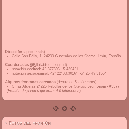
Dirección
(aproximada) :
Calle San Félix, 1, 24209 Gusendos de los Oteros, León, España
Coordenadas
GPS
(latitud, longitud):
notación decimal
:
42.377306, -5.430421
notación sexagesimal
:
42° 22' 38.3016", -5° 25' 49.5156"
Algunos frontones cercanos
(dentro de 5 kilómetros)
C. las Afueras 24225 Rebollar de los Oteros, León Spain - #5577
(
Frontón de pared izquierda • 4,0 kilómetros
)
› Fotos del frontón