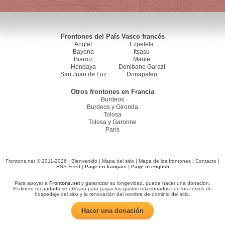
Frontones del País Vasco francés
Anglet
Ezpeleta
Bayona
Itsasu
Biarritz
Maule
Hendaya
Donibane Garazi
San Juan de Luz
Donapaleu
Otros frontones en Francia
Burdeos
Burdeos y Gironda
Tolosa
Tolosa y Garonne
París
Frontons.net © 2011-2026 |
Bienvenido
|
Mapa del sitio
|
Mapa de los frontones
|
Contacto
|
RSS Feed
|
Page en français
|
Page in english
Para apoyar a
Frontons.net
y garantizar su longevidad, puede hacer una donación.
El dinero recaudado se utilizará para pagar los gastos relacionados con los costos de
hospedaje del sitio y la renovación del nombre de dominio del sitio.
Hacer una donación