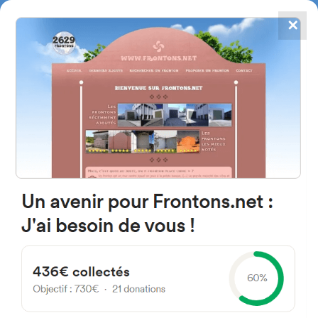
✕
4784
frontones
FRONTONS.NET
BUSCAR UN FRONTÓN
AÑADIR UN FRONTÓN
24209 Gusendos de los Oteros,
León Spain
Calle San Félix 1 España
#4778