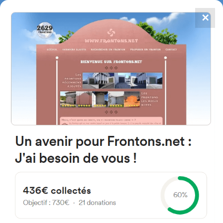
✕
4784
frontones
FRONTONS.NET
BUSCAR UN FRONTÓN
AÑADIR UN FRONTÓN
24327 Villazanzo de
Valderaduey, León Spain
LE-251 Val raduey España
#4929