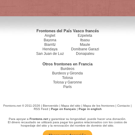
Frontones del País Vasco francés
Anglet
Ezpeleta
Bayona
Itsasu
Biarritz
Maule
Hendaya
Donibane Garazi
San Juan de Luz
Donapaleu
Otros frontones en Francia
Burdeos
Burdeos y Gironda
Tolosa
Tolosa y Garonne
París
Frontons.net © 2011-2026 |
Bienvenido
|
Mapa del sitio
|
Mapa de los frontones
|
Contacto
|
RSS Feed
|
Page en français
|
Page in english
Para apoyar a
Frontons.net
y garantizar su longevidad, puede hacer una donación.
El dinero recaudado se utilizará para pagar los gastos relacionados con los costos de
hospedaje del sitio y la renovación del nombre de dominio del sitio.