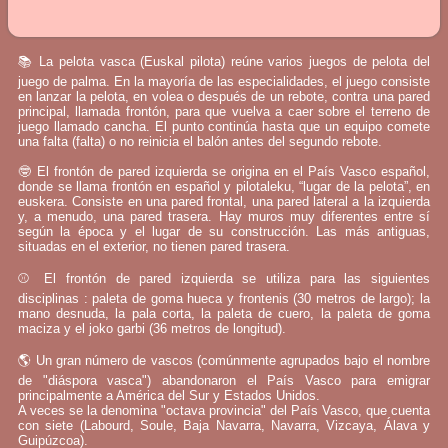
📚 La pelota vasca (Euskal pilota) reúne varios juegos de pelota del
juego de palma. En la mayoría de las especialidades, el juego consiste
en lanzar la pelota, en volea o después de un rebote, contra una pared
principal, llamada frontón, para que vuelva a caer sobre el terreno de
juego llamado cancha. El punto continúa hasta que un equipo comete
una falta (falta) o no reinicia el balón antes del segundo rebote.
🤓 El frontón de pared izquierda se origina en el País Vasco español,
donde se llama frontón en español y pilotaleku, “lugar de la pelota”, en
euskera. Consiste en una pared frontal, una pared lateral a la izquierda
y, a menudo, una pared trasera. Hay muros muy diferentes entre sí
según la época y el lugar de su construcción. Las más antiguas,
situadas en el exterior, no tienen pared trasera.
⚾ El frontón de pared izquierda se utiliza para las siguientes
disciplinas : paleta de goma hueca y frontenis (30 metros de largo); la
mano desnuda, la pala corta, la paleta de cuero, la paleta de goma
maciza y el joko garbi (36 metros de longitud).
🌎 Un gran número de vascos (comúnmente agrupados bajo el nombre
de "diáspora vasca") abandonaron el País Vasco para emigrar
principalmente a América del Sur y Estados Unidos.
A veces se la denomina "octava provincia" del País Vasco, que cuenta
con siete (Labourd, Soule, Baja Navarra, Navarra, Vizcaya, Álava y
Guipúzcoa).