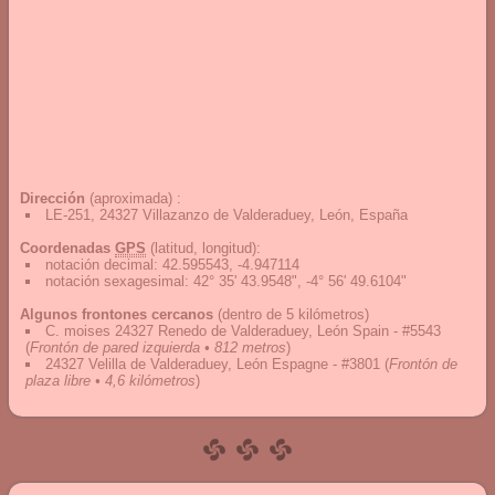
Dirección
(aproximada) :
LE-251, 24327 Villazanzo de Valderaduey, León, España
Coordenadas
GPS
(latitud, longitud):
notación decimal
:
42.595543, -4.947114
notación sexagesimal
:
42° 35' 43.9548", -4° 56' 49.6104"
Algunos frontones cercanos
(dentro de 5 kilómetros)
C. moises 24327 Renedo de Valderaduey, León Spain - #5543
(
Frontón de pared izquierda • 812 metros
)
24327 Velilla de Valderaduey, León Espagne - #3801
(
Frontón de
plaza libre • 4,6 kilómetros
)