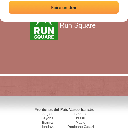
Run Square
Frontones del País Vasco francés
Anglet
Ezpeleta
Bayona
Itsasu
Biarritz
Maule
Hendaya
Donibane Garazi