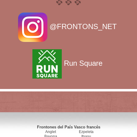
@FRONTONS_NET
Run Square
Frontones del País Vasco francés
Anglet
Ezpeleta
Bayona
Itsasu