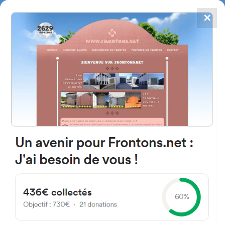
✕
4784
frontones
FRONTONS.NET
BUSCAR UN FRONTÓN
AÑADIR UN FRONTÓN
28020 Madrid, España
Calle de Bravo Murillo 378
#3421
Frontón de pared izquierda