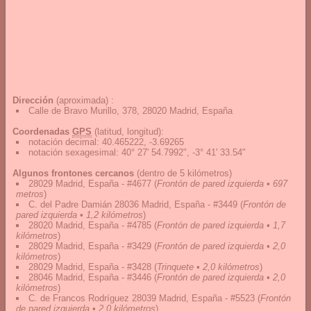
Dirección
(aproximada) :
Calle de Bravo Murillo, 378, 28020 Madrid, España
Coordenadas
GPS
(latitud, longitud):
notación decimal
:
40.465222, -3.69265
notación sexagesimal
:
40° 27' 54.7992", -3° 41' 33.54"
Algunos frontones cercanos
(dentro de 5 kilómetros)
28029 Madrid, España - #4677
(
Frontón de pared izquierda • 697
metros
)
C. del Padre Damián 28036 Madrid, España - #3449
(
Frontón de
pared izquierda • 1,2 kilómetros
)
28020 Madrid, España - #4785
(
Frontón de pared izquierda • 1,7
kilómetros
)
28029 Madrid, España - #3429
(
Frontón de pared izquierda • 2,0
kilómetros
)
28029 Madrid, España - #3428
(
Trinquete • 2,0 kilómetros
)
28046 Madrid, España - #3446
(
Frontón de pared izquierda • 2,0
kilómetros
)
C. de Francos Rodríguez 28039 Madrid, España - #5523
(
Frontón
de pared izquierda • 2,0 kilómetros
)