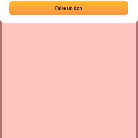
Localización
Fotos
Comentarios y reseñas
|
|
› Ubicación del frontón