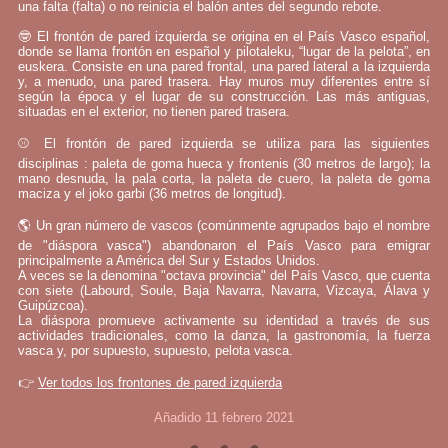
una falta (falta) o no reinicia el balón antes del segundo rebote.
🤓 El frontón de pared izquierda se origina en el País Vasco español,
donde se llama frontón en español y pilotaleku, “lugar de la pelota”, en
euskera. Consiste en una pared frontal, una pared lateral a la izquierda
y, a menudo, una pared trasera. Hay muros muy diferentes entre sí
según la época y el lugar de su construcción. Las más antiguas,
situadas en el exterior, no tienen pared trasera.
⚾ El frontón de pared izquierda se utiliza para las siguientes
disciplinas : paleta de goma hueca y frontenis (30 metros de largo); la
mano desnuda, la pala corta, la paleta de cuero, la paleta de goma
maciza y el joko garbi (36 metros de longitud).
🌎 Un gran número de vascos (comúnmente agrupados bajo el nombre
de "diáspora vasca") abandonaron el País Vasco para emigrar
principalmente a América del Sur y Estados Unidos.
A veces se la denomina "octava provincia" del País Vasco, que cuenta
con siete (Labourd, Soule, Baja Navarra, Navarra, Vizcaya, Álava y
Guipúzcoa).
La diáspora promueve activamente su identidad a través de sus
actividades tradicionales, como la danza, la gastronomía, la fuerza
vasca y, por supuesto, supuesto, pelota vasca.
👉
Ver todos los frontones de pared izquierda
Añadido 11 febrero 2021