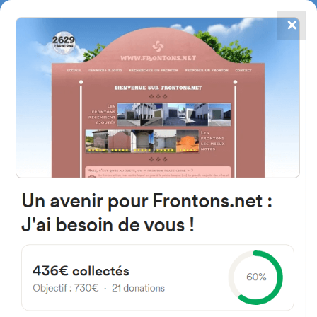
✕
4784
frontones
FRONTONS.NET
BUSCAR UN FRONTÓN
AÑADIR UN FRONTÓN
28189 Torremocha de Jarama,
Madrid Espagne
Calle Río 20 España
#3581