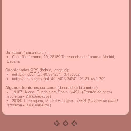
Dirección
(aproximada) :
Calle Río Jarama, 20, 28189 Torremocha de Jarama, Madrid,
España
Coordenadas
GPS
(latitud, longitud):
notación decimal
:
40.834234, -3.495882
notación sexagesimal
:
40° 50' 3.2424", -3° 29' 45.1752"
Algunos frontones cercanos
(dentro de 5 kilómetros)
19187 Uceda, Guadalajara Spain - #4911
(
Frontón de pared
izquierda • 2,8 kilómetros
)
28180 Torrelaguna, Madrid Espagne - #3601
(
Frontón de pared
izquierda • 3,8 kilómetros
)