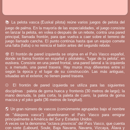
📚 La pelota vasca (Euskal pilota) reúne varios juegos de pelota del
juego de palma. En la mayoría de las especialidades, el juego consiste
en lanzar la pelota, en volea o después de un rebote, contra una pared
principal, llamada frontón, para que vuelva a caer sobre el terreno de
juego llamado cancha. El punto continúa hasta que un equipo comete
una falta (falta) o no reinicia el balón antes del segundo rebote.
🤓 El frontón de pared izquierda se origina en el País Vasco español,
donde se llama frontón en español y pilotaleku, “lugar de la pelota”, en
euskera. Consiste en una pared frontal, una pared lateral a la izquierda
y, a menudo, una pared trasera. Hay muros muy diferentes entre sí
según la época y el lugar de su construcción. Las más antiguas,
situadas en el exterior, no tienen pared trasera.
⚾ El frontón de pared izquierda se utiliza para las siguientes
disciplinas : paleta de goma hueca y frontenis (30 metros de largo); la
mano desnuda, la pala corta, la paleta de cuero, la paleta de goma
maciza y el joko garbi (36 metros de longitud).
🌎 Un gran número de vascos (comúnmente agrupados bajo el nombre
de "diáspora vasca") abandonaron el País Vasco para emigrar
principalmente a América del Sur y Estados Unidos.
A veces se la denomina "octava provincia" del País Vasco, que cuenta
con siete (Labourd, Soule, Baja Navarra, Navarra, Vizcaya, Álava y