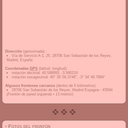
Dirección
(aproximada) :
Vía de Servicio A-1, 25, 28706 San Sebastián de los Reyes,
Madrid, España
Coordenadas
GPS
(latitud, longitud):
notación decimal
:
40.598993, -3.580219
notación sexagesimal
:
40° 35' 56.3748", -3° 34' 48.7884"
Algunos frontones cercanos
(dentro de 5 kilómetros)
28706 San Sebastián de los Reyes, Madrid Espagne - #3594
(
Frontón de pared izquierda • 13 metros
)
› Fotos del frontón