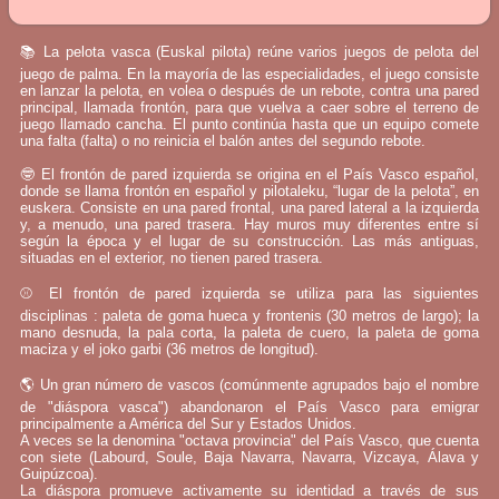
📚 La pelota vasca (Euskal pilota) reúne varios juegos de pelota del
juego de palma. En la mayoría de las especialidades, el juego consiste
en lanzar la pelota, en volea o después de un rebote, contra una pared
principal, llamada frontón, para que vuelva a caer sobre el terreno de
juego llamado cancha. El punto continúa hasta que un equipo comete
una falta (falta) o no reinicia el balón antes del segundo rebote.
🤓 El frontón de pared izquierda se origina en el País Vasco español,
donde se llama frontón en español y pilotaleku, “lugar de la pelota”, en
euskera. Consiste en una pared frontal, una pared lateral a la izquierda
y, a menudo, una pared trasera. Hay muros muy diferentes entre sí
según la época y el lugar de su construcción. Las más antiguas,
situadas en el exterior, no tienen pared trasera.
⚾ El frontón de pared izquierda se utiliza para las siguientes
disciplinas : paleta de goma hueca y frontenis (30 metros de largo); la
mano desnuda, la pala corta, la paleta de cuero, la paleta de goma
maciza y el joko garbi (36 metros de longitud).
🌎 Un gran número de vascos (comúnmente agrupados bajo el nombre
de "diáspora vasca") abandonaron el País Vasco para emigrar
principalmente a América del Sur y Estados Unidos.
A veces se la denomina "octava provincia" del País Vasco, que cuenta
con siete (Labourd, Soule, Baja Navarra, Navarra, Vizcaya, Álava y
Guipúzcoa).
La diáspora promueve activamente su identidad a través de sus