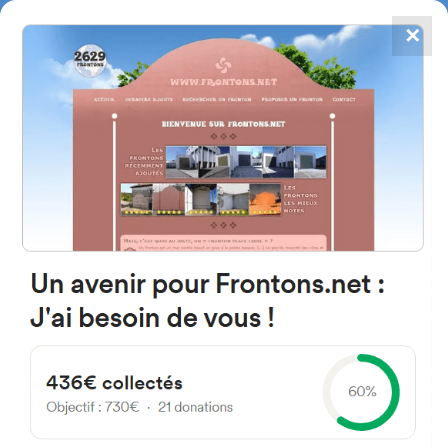
✕
4784
frontones
FRONTONS.NET
BUSCAR UN FRONTÓN
AÑADIR UN FRONTÓN
28706 San Sebastián de los
Reyes, Madrid Espagne
Vía Servicio A-1 25 España
#3897