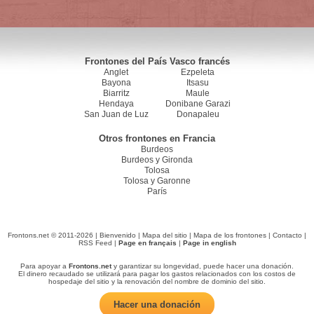
Frontones del País Vasco francés
Anglet
Ezpeleta
Bayona
Itsasu
Biarritz
Maule
Hendaya
Donibane Garazi
San Juan de Luz
Donapaleu
Otros frontones en Francia
Burdeos
Burdeos y Gironda
Tolosa
Tolosa y Garonne
París
Frontons.net © 2011-2026 |
Bienvenido
|
Mapa del sitio
|
Mapa de los frontones
|
Contacto
|
RSS Feed
|
Page en français
|
Page in english
Para apoyar a
Frontons.net
y garantizar su longevidad, puede hacer una donación.
El dinero recaudado se utilizará para pagar los gastos relacionados con los costos de
hospedaje del sitio y la renovación del nombre de dominio del sitio.
Hacer una donación