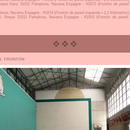
 López-Sanz 31011 Pamplona, Navarra Espagne - #1873
(
Frontón de pared 
lona, Navarra Espagne - #1874
(
Frontón de pared izquierda • 2,2 kilómetros
)
S. Roque 31011 Pamplona, Navarra Espagne - #1910
(
Frontón de pared 
el frontón