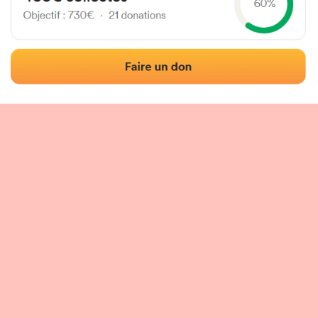
Localización
Fotos
Comentarios y reseñas
|
|
n del frontón