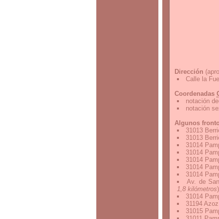
Dirección
(apro
Calle la Fu
Coordenadas
notación de
notación s
Algunos front
31013 Berri
31013 Berri
31014 Pamp
31014 Pamp
31014 Pamp
31014 Pamp
31014 Pamp
Av. de San
1,8 kilómetros
)
31014 Pamp
31194 Azoz
31015 Pamp
31011 Pamp