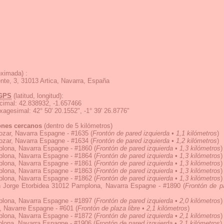
ximada) :
ente, 3, 31013 Artica, Navarra, España
GPS
(latitud, longitud):
cimal
:
42.838932, -1.657466
exagesimal
:
42° 50' 20.1552", -1° 39' 26.8776"
ones cercanos
(dentro de 5 kilómetros)
ozar, Navarra Espagne - #1635
(
Frontón de pared izquierda • 1,1 kilómetros
)
ozar, Navarra Espagne - #1634
(
Frontón de pared izquierda • 1,2 kilómetros
)
lona, Navarra Espagne - #1860
(
Frontón de pared izquierda • 1,3 kilómetros
)
lona, Navarra Espagne - #1864
(
Frontón de pared izquierda • 1,3 kilómetros
)
lona, Navarra Espagne - #1861
(
Frontón de pared izquierda • 1,3 kilómetros
)
lona, Navarra Espagne - #1863
(
Frontón de pared izquierda • 1,3 kilómetros
)
lona, Navarra Espagne - #1862
(
Frontón de pared izquierda • 1,3 kilómetros
)
 Jorge Etorbidea 31012 Pamplona, Navarra Espagne - #1890
(
Frontón de p
lona, Navarra Espagne - #1897
(
Frontón de pared izquierda • 2,0 kilómetros
)
, Navarre Espagne - #601
(
Frontón de plaza libre • 2,1 kilómetros
)
lona, Navarra Espagne - #1872
(
Frontón de pared izquierda • 2,1 kilómetros
)
lona, Navarra Espagne - #1906
(
Frontón de pared izquierda • 2,1 kilómetros
)