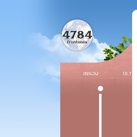
4784
frontones
INICIO
ÚLTI