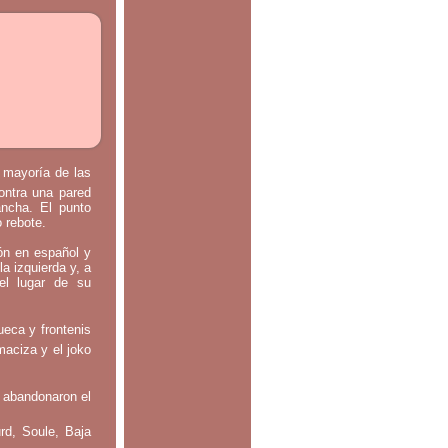
a mayoría de las
contra una pared
ancha. El punto
o rebote.
tón en español y
la izquierda y, a
el lugar de su
ueca y frontenis
maciza y el joko
 abandonaron el
rd, Soule, Baja