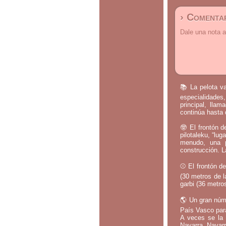
› Comentar
Dale una nota a
📚 La pelota va
especialidades,
principal, lla
continúa hasta 
🤓 El frontón d
pilotaleku, “lug
menudo, una p
construcción. L
⚾ El frontón de
(30 metros de l
garbi (36 metros
🌎 Un gran núm
País Vasco par
A veces se la 
Navarra, Navarr