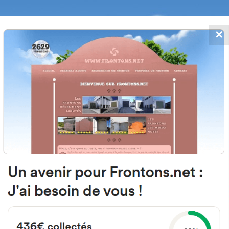
✕
FRONTONS.NET
MOS
BUSCAR UN FRONTÓN
AÑADIR UN
31013 Artica, Navarra Espagne
Calle la Fuente 3 España
#1630
Frontón de pared izquierda