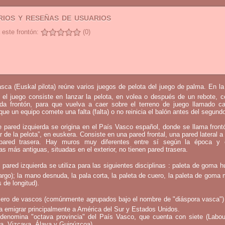
ios y reseñas de usuarios
 este frontón:
(0)
sca (Euskal pilota) reúne varios juegos de pelota del juego de palma. En l
 el juego consiste en lanzar la pelota, en volea o después de un rebote, 
mada frontón, para que vuelva a caer sobre el terreno de juego llamado c
que un equipo comete una falta (falta) o no reinicia el balón antes del segund
e pared izquierda se origina en el País Vasco español, donde se llama fron
ar de la pelota”, en euskera. Consiste en una pared frontal, una pared lateral a 
ared trasera. Hay muros muy diferentes entre sí según la época y 
as más antiguas, situadas en el exterior, no tienen pared trasera.
 pared izquierda se utiliza para las siguientes disciplinas : paleta de goma h
argo); la mano desnuda, la pala corta, la paleta de cuero, la paleta de goma 
 de longitud).
ero de vascos (comúnmente agrupados bajo el nombre de "diáspora vasca")
a emigrar principalmente a América del Sur y Estados Unidos.
denomina "octava provincia" del País Vasco, que cuenta con siete (Labou
a, Vizcaya, Álava y Guipúzcoa).