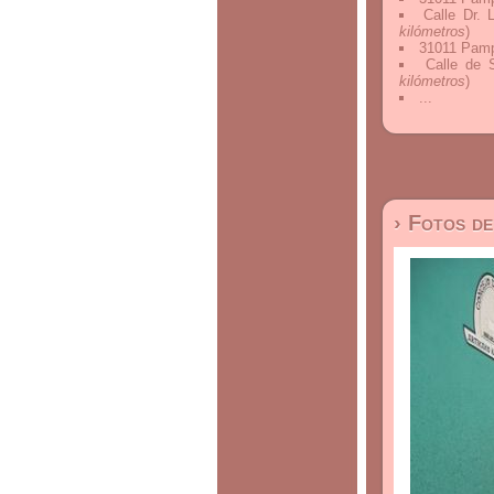
Calle Dr.
kilómetros
)
31011 Pamp
Calle de 
kilómetros
)
...
› Fotos d