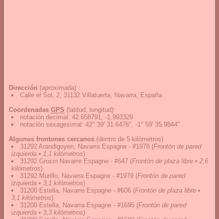
Dirección
(aproximada) :
Calle el Sol, 2, 31132 Villatuerta, Navarra, España
Coordenadas
GPS
(latitud, longitud):
notación decimal
:
42.658791, -1.993329
notación sexagesimal
:
42° 39' 31.6476", -1° 59' 35.9844"
Algunos frontones cercanos
(dentro de 5 kilómetros)
31292 Arandigoyen, Navarra Espagne - #1978
(
Frontón de pared
izquierda • 1,1 kilómetros
)
31292 Grocin Navarre Espagne - #647
(
Frontón de plaza libre • 2,6
kilómetros
)
31292 Murillo, Navarra Espagne - #1979
(
Frontón de pared
izquierda • 3,1 kilómetros
)
31200 Estella, Navarre Espagne - #606
(
Frontón de plaza libre •
3,1 kilómetros
)
31200 Estella, Navarra Espagne - #1695
(
Frontón de pared
izquierda • 3,3 kilómetros
)