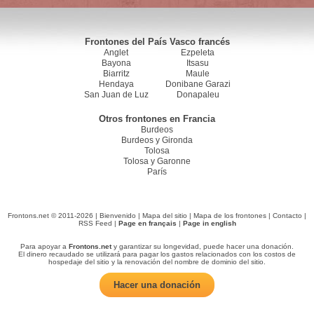
Frontones del País Vasco francés
Anglet
Ezpeleta
Bayona
Itsasu
Biarritz
Maule
Hendaya
Donibane Garazi
San Juan de Luz
Donapaleu
Otros frontones en Francia
Burdeos
Burdeos y Gironda
Tolosa
Tolosa y Garonne
París
Frontons.net © 2011-2026 |
Bienvenido
|
Mapa del sitio
|
Mapa de los frontones
|
Contacto
|
RSS Feed
|
Page en français
|
Page in english
Para apoyar a
Frontons.net
y garantizar su longevidad, puede hacer una donación.
El dinero recaudado se utilizará para pagar los gastos relacionados con los costos de
hospedaje del sitio y la renovación del nombre de dominio del sitio.
Hacer una donación