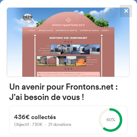
✕
4784
frontones
FRONTONS.NET
BUSCAR UN FRONTÓN
AÑADIR UN FRONTÓN
31132 Villatuerta, Navarra
Espagne
Calle el Sol 2 España
#1972