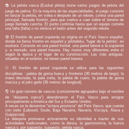
📚 La pelota vasca (Euskal pilota) reúne varios juegos de pelota del
juego de palma. En la mayoría de las especialidades, el juego consiste
en lanzar la pelota, en volea o después de un rebote, contra una pared
principal, llamada frontón, para que vuelva a caer sobre el terreno de
juego llamado cancha. El punto continúa hasta que un equipo comete
una falta (falta) o no reinicia el balón antes del segundo rebote.
🤓 El frontón de pared izquierda se origina en el País Vasco español,
donde se llama frontón en español y pilotaleku, “lugar de la pelota”, en
euskera. Consiste en una pared frontal, una pared lateral a la izquierda
y, a menudo, una pared trasera. Hay muros muy diferentes entre sí
según la época y el lugar de su construcción. Las más antiguas,
situadas en el exterior, no tienen pared trasera.
⚾ El frontón de pared izquierda se utiliza para las siguientes
disciplinas : paleta de goma hueca y frontenis (30 metros de largo); la
mano desnuda, la pala corta, la paleta de cuero, la paleta de goma
maciza y el joko garbi (36 metros de longitud).
🌎 Un gran número de vascos (comúnmente agrupados bajo el nombre
de "diáspora vasca") abandonaron el País Vasco para emigrar
principalmente a América del Sur y Estados Unidos.
A veces se la denomina "octava provincia" del País Vasco, que cuenta
con siete (Labourd, Soule, Baja Navarra, Navarra, Vizcaya, Álava y
Guipúzcoa).
La diáspora promueve activamente su identidad a través de sus
actividades tradicionales, como la danza, la gastronomía, la fuerza
vasca y, por supuesto, supuesto, pelota vasca.