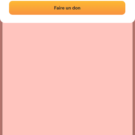
Localización
Fotos
Comentarios y reseñas
|
|
› Ubicación del frontón