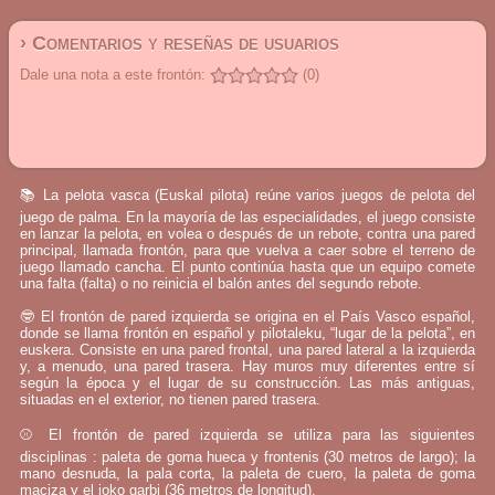
› Comentarios y reseñas de usuarios
Dale una nota a este frontón:
(0)
📚 La pelota vasca (Euskal pilota) reúne varios juegos de pelota del
juego de palma. En la mayoría de las especialidades, el juego consiste
en lanzar la pelota, en volea o después de un rebote, contra una pared
principal, llamada frontón, para que vuelva a caer sobre el terreno de
juego llamado cancha. El punto continúa hasta que un equipo comete
una falta (falta) o no reinicia el balón antes del segundo rebote.
🤓 El frontón de pared izquierda se origina en el País Vasco español,
donde se llama frontón en español y pilotaleku, “lugar de la pelota”, en
euskera. Consiste en una pared frontal, una pared lateral a la izquierda
y, a menudo, una pared trasera. Hay muros muy diferentes entre sí
según la época y el lugar de su construcción. Las más antiguas,
situadas en el exterior, no tienen pared trasera.
⚾ El frontón de pared izquierda se utiliza para las siguientes
disciplinas : paleta de goma hueca y frontenis (30 metros de largo); la
mano desnuda, la pala corta, la paleta de cuero, la paleta de goma
maciza y el joko garbi (36 metros de longitud).