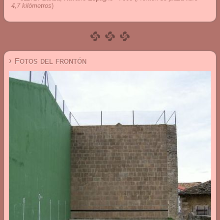
4,7 kilómetros
)
› Fotos del frontón