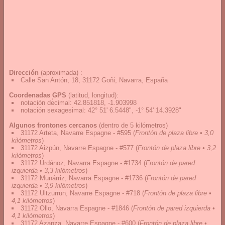
Dirección
(aproximada) :
Calle San Antón, 18, 31172 Goñi, Navarra, España
Coordenadas
GPS
(latitud, longitud):
notación decimal
:
42.851818, -1.903998
notación sexagesimal
:
42° 51' 6.5448", -1° 54' 14.3928"
Algunos frontones cercanos
(dentro de 5 kilómetros)
31172 Arteta, Navarre Espagne - #595
(
Frontón de plaza libre • 3,0
kilómetros
)
31172 Aizpún, Navarre Espagne - #577
(
Frontón de plaza libre • 3,2
kilómetros
)
31172 Urdánoz, Navarra Espagne - #1734
(
Frontón de pared
izquierda • 3,3 kilómetros
)
31172 Munárriz, Navarra Espagne - #1736
(
Frontón de pared
izquierda • 3,9 kilómetros
)
31172 Ultzurrun, Navarre Espagne - #718
(
Frontón de plaza libre •
4,1 kilómetros
)
31172 Ollo, Navarra Espagne - #1846
(
Frontón de pared izquierda •
4,1 kilómetros
)
31172 Azanza, Navarre Espagne - #600
(
Frontón de plaza libre •