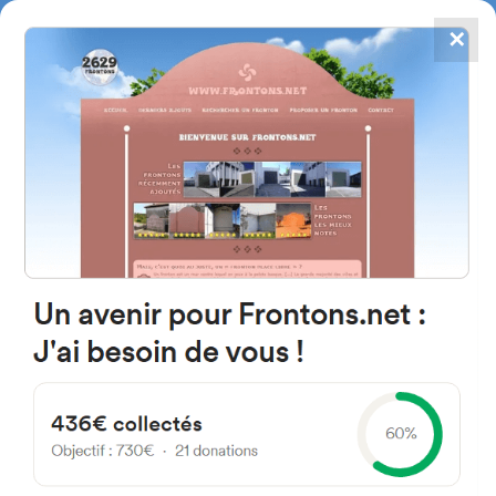
✕
4784
frontones
FRONTONS.NET
BUSCAR UN FRONTÓN
AÑADIR UN FRONTÓN
31172 Goñi, Navarra Espagne
Calle San Antón 18 España
#1735
Frontón de pared izquierda