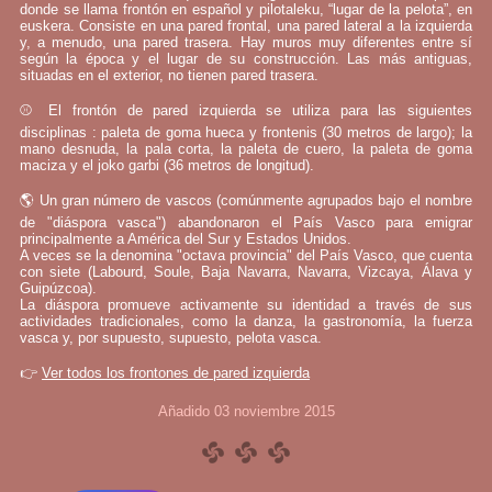
donde se llama frontón en español y pilotaleku, “lugar de la pelota”, en
euskera. Consiste en una pared frontal, una pared lateral a la izquierda
y, a menudo, una pared trasera. Hay muros muy diferentes entre sí
según la época y el lugar de su construcción. Las más antiguas,
situadas en el exterior, no tienen pared trasera.
⚾ El frontón de pared izquierda se utiliza para las siguientes
disciplinas : paleta de goma hueca y frontenis (30 metros de largo); la
mano desnuda, la pala corta, la paleta de cuero, la paleta de goma
maciza y el joko garbi (36 metros de longitud).
🌎 Un gran número de vascos (comúnmente agrupados bajo el nombre
de "diáspora vasca") abandonaron el País Vasco para emigrar
principalmente a América del Sur y Estados Unidos.
A veces se la denomina "octava provincia" del País Vasco, que cuenta
con siete (Labourd, Soule, Baja Navarra, Navarra, Vizcaya, Álava y
Guipúzcoa).
La diáspora promueve activamente su identidad a través de sus
actividades tradicionales, como la danza, la gastronomía, la fuerza
vasca y, por supuesto, supuesto, pelota vasca.
👉
Ver todos los frontones de pared izquierda
Añadido 03 noviembre 2015