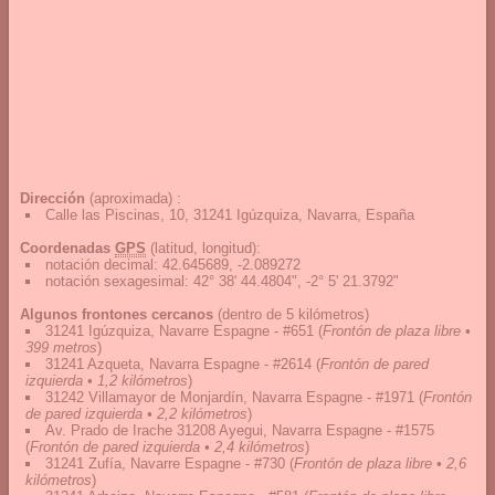
Dirección
(aproximada) :
Calle las Piscinas, 10, 31241 Igúzquiza, Navarra, España
Coordenadas
GPS
(latitud, longitud):
notación decimal
:
42.645689, -2.089272
notación sexagesimal
:
42° 38' 44.4804", -2° 5' 21.3792"
Algunos frontones cercanos
(dentro de 5 kilómetros)
31241 Igúzquiza, Navarre Espagne - #651
(
Frontón de plaza libre •
399 metros
)
31241 Azqueta, Navarra Espagne - #2614
(
Frontón de pared
izquierda • 1,2 kilómetros
)
31242 Villamayor de Monjardín, Navarra Espagne - #1971
(
Frontón
de pared izquierda • 2,2 kilómetros
)
Av. Prado de Irache 31208 Ayegui, Navarra Espagne - #1575
(
Frontón de pared izquierda • 2,4 kilómetros
)
31241 Zufía, Navarre Espagne - #730
(
Frontón de plaza libre • 2,6
kilómetros
)