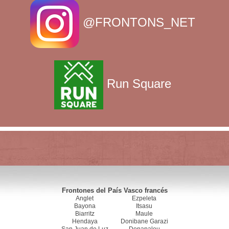
@FRONTONS_NET
Run Square
Frontones del País Vasco francés
Anglet
Ezpeleta
Bayona
Itsasu
Biarritz
Maule
Hendaya
Donibane Garazi