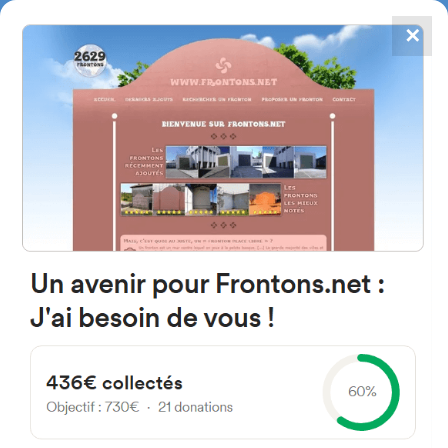
✕
4784
frontones
FRONTONS.NET
BUSCAR UN FRONTÓN
AÑADIR UN FRONTÓN
31241 Igúzquiza, Navarra
Espagne
Calle las Piscinas 10 España
#1755