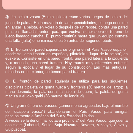
📚 La pelota vasca (Euskal pilota) reúne varios juegos de pelota del
juego de palma. En la mayoría de las especialidades, el juego consiste
en lanzar la pelota, en volea o después de un rebote, contra una pared
principal, llamada frontón, para que vuelva a caer sobre el terreno de
juego llamado cancha. El punto continúa hasta que un equipo comete
una falta (falta) o no reinicia el balón antes del segundo rebote.
🤓 El frontón de pared izquierda se origina en el País Vasco español,
donde se llama frontón en español y pilotaleku, “lugar de la pelota”, en
euskera. Consiste en una pared frontal, una pared lateral a la izquierda
y, a menudo, una pared trasera. Hay muros muy diferentes entre sí
según la época y el lugar de su construcción. Las más antiguas,
situadas en el exterior, no tienen pared trasera.
⚾ El frontón de pared izquierda se utiliza para las siguientes
disciplinas : paleta de goma hueca y frontenis (30 metros de largo); la
mano desnuda, la pala corta, la paleta de cuero, la paleta de goma
maciza y el joko garbi (36 metros de longitud).
🌎 Un gran número de vascos (comúnmente agrupados bajo el nombre
de "diáspora vasca") abandonaron el País Vasco para emigrar
principalmente a América del Sur y Estados Unidos.
A veces se la denomina "octava provincia" del País Vasco, que cuenta
con siete (Labourd, Soule, Baja Navarra, Navarra, Vizcaya, Álava y
Guipúzcoa).