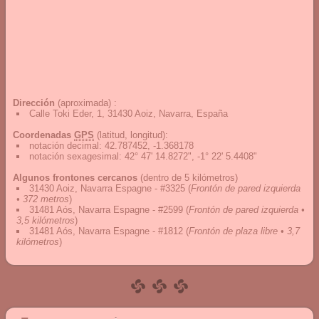
Dirección
(aproximada) :
Calle Toki Eder, 1, 31430 Aoiz, Navarra, España
Coordenadas
GPS
(latitud, longitud):
notación decimal
:
42.787452, -1.368178
notación sexagesimal
:
42° 47' 14.8272", -1° 22' 5.4408"
Algunos frontones cercanos
(dentro de 5 kilómetros)
31430 Aoiz, Navarra Espagne - #3325
(
Frontón de pared izquierda
• 372 metros
)
31481 Aós, Navarra Espagne - #2599
(
Frontón de pared izquierda •
3,5 kilómetros
)
31481 Aós, Navarra Espagne - #1812
(
Frontón de plaza libre • 3,7
kilómetros
)