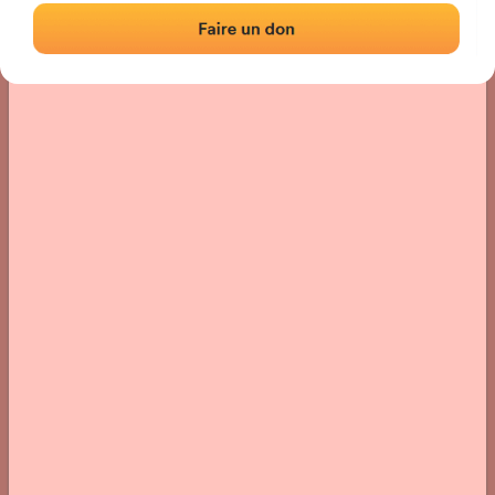
Localización
Fotos
Comentarios y reseñas
|
|
› Ubicación del frontón