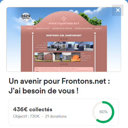
✕
4784
frontones
FRONTONS.NET
BUSCAR UN FRONTÓN
AÑADIR UN FRONTÓN
31430 Aoiz, Navarra Espagne
Calle Toki Eder 1 España
#1548
Frontón de pared izquierda