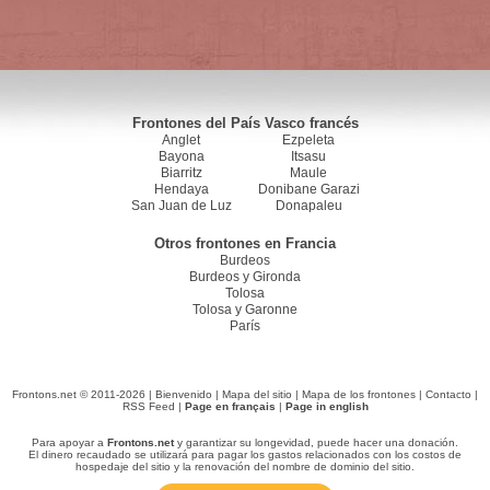
Frontones del País Vasco francés
Anglet
Ezpeleta
Bayona
Itsasu
Biarritz
Maule
Hendaya
Donibane Garazi
San Juan de Luz
Donapaleu
Otros frontones en Francia
Burdeos
Burdeos y Gironda
Tolosa
Tolosa y Garonne
París
Frontons.net © 2011-2026 |
Bienvenido
|
Mapa del sitio
|
Mapa de los frontones
|
Contacto
|
RSS Feed
|
Page en français
|
Page in english
Para apoyar a
Frontons.net
y garantizar su longevidad, puede hacer una donación.
El dinero recaudado se utilizará para pagar los gastos relacionados con los costos de
hospedaje del sitio y la renovación del nombre de dominio del sitio.