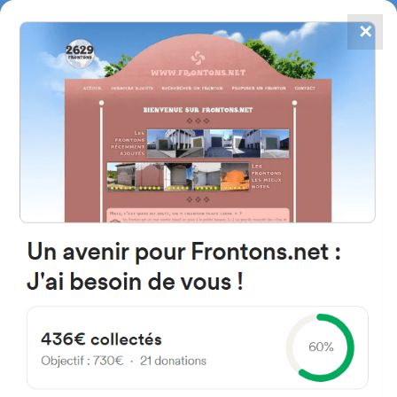
✕
4784
frontones
FRONTONS.NET
BUSCAR UN FRONTÓN
AÑADIR UN FRONTÓN
31439 Oroz-Betelu, Navarra
Espagne
Calle el Barrio de la Fábrica 2 España
#1859