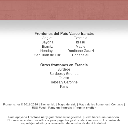
Frontones del País Vasco francés
Anglet
Ezpeleta
Bayona
Itsasu
Biarritz
Maule
Hendaya
Donibane Garazi
San Juan de Luz
Donapaleu
Otros frontones en Francia
Burdeos
Burdeos y Gironda
Tolosa
Tolosa y Garonne
París
Frontons.net © 2011-2026 |
Bienvenido
|
Mapa del sitio
|
Mapa de los frontones
|
Contacto
|
RSS Feed
|
Page en français
|
Page in english
Para apoyar a
Frontons.net
y garantizar su longevidad, puede hacer una donación.
El dinero recaudado se utilizará para pagar los gastos relacionados con los costos de
hospedaje del sitio y la renovación del nombre de dominio del sitio.