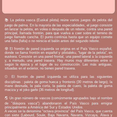
📚 La pelota vasca (Euskal pilota) reúne varios juegos de pelota del
juego de palma. En la mayoría de las especialidades, el juego consiste
en lanzar la pelota, en volea o después de un rebote, contra una pared
principal, llamada frontón, para que vuelva a caer sobre el terreno de
juego llamado cancha. El punto continúa hasta que un equipo comete
una falta (falta) o no reinicia el balón antes del segundo rebote.
🤓 El frontón de pared izquierda se origina en el País Vasco español,
donde se llama frontón en español y pilotaleku, “lugar de la pelota”, en
euskera. Consiste en una pared frontal, una pared lateral a la izquierda
y, a menudo, una pared trasera. Hay muros muy diferentes entre sí
según la época y el lugar de su construcción. Las más antiguas,
situadas en el exterior, no tienen pared trasera.
⚾ El frontón de pared izquierda se utiliza para las siguientes
disciplinas : paleta de goma hueca y frontenis (30 metros de largo); la
mano desnuda, la pala corta, la paleta de cuero, la paleta de goma
maciza y el joko garbi (36 metros de longitud).
🌎 Un gran número de vascos (comúnmente agrupados bajo el nombre
de "diáspora vasca") abandonaron el País Vasco para emigrar
principalmente a América del Sur y Estados Unidos.
A veces se la denomina "octava provincia" del País Vasco, que cuenta
con siete (Labourd, Soule, Baja Navarra, Navarra, Vizcaya, Álava y