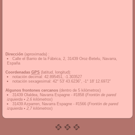
Dirección
(aproximada) :
Calle el Barrio de la Fábrica, 2, 31439 Oroz-Betelu, Navarra,
España
Coordenadas
GPS
(latitud, longitud):
notación decimal
:
42.895451, -1.303527
notación sexagesimal
:
42° 53' 43.6236", -1° 18' 12.6972"
Algunos frontones cercanos
(dentro de 5 kilómetros)
31439 Olaldea, Navarra Espagne - #1858
(
Frontón de pared
izquierda • 2,6 kilómetros
)
31439 Azparren, Navarra Espagne - #1566
(
Frontón de pared
izquierda • 2,7 kilómetros
)