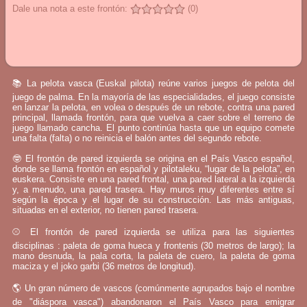
Dale una nota a este frontón:
(0)
📚 La pelota vasca (Euskal pilota) reúne varios juegos de pelota del
juego de palma. En la mayoría de las especialidades, el juego consiste
en lanzar la pelota, en volea o después de un rebote, contra una pared
principal, llamada frontón, para que vuelva a caer sobre el terreno de
juego llamado cancha. El punto continúa hasta que un equipo comete
una falta (falta) o no reinicia el balón antes del segundo rebote.
🤓 El frontón de pared izquierda se origina en el País Vasco español,
donde se llama frontón en español y pilotaleku, “lugar de la pelota”, en
euskera. Consiste en una pared frontal, una pared lateral a la izquierda
y, a menudo, una pared trasera. Hay muros muy diferentes entre sí
según la época y el lugar de su construcción. Las más antiguas,
situadas en el exterior, no tienen pared trasera.
⚾ El frontón de pared izquierda se utiliza para las siguientes
disciplinas : paleta de goma hueca y frontenis (30 metros de largo); la
mano desnuda, la pala corta, la paleta de cuero, la paleta de goma
maciza y el joko garbi (36 metros de longitud).
🌎 Un gran número de vascos (comúnmente agrupados bajo el nombre
de "diáspora vasca") abandonaron el País Vasco para emigrar