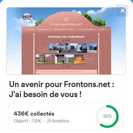
✕
4784
frontones
FRONTONS.NET
BUSCAR UN FRONTÓN
AÑADIR UN FRONTÓN
31660 Valcarlos, Navarra
Espagne
Barrio Gaindola 112 España
#1817