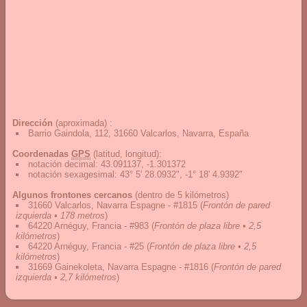
Dirección
(aproximada) :
Barrio Gaindola, 112, 31660 Valcarlos, Navarra, España
Coordenadas
GPS
(latitud, longitud):
notación decimal
:
43.091137, -1.301372
notación sexagesimal
:
43° 5' 28.0932", -1° 18' 4.9392"
Algunos frontones cercanos
(dentro de 5 kilómetros)
31660 Valcarlos, Navarra Espagne - #1815
(
Frontón de pared
izquierda • 178 metros
)
64220 Arnéguy, Francia - #983
(
Frontón de plaza libre • 2,5
kilómetros
)
64220 Arnéguy, Francia - #25
(
Frontón de plaza libre • 2,5
kilómetros
)
31669 Gainekoleta, Navarra Espagne - #1816
(
Frontón de pared
izquierda • 2,7 kilómetros
)