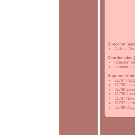
Dirección
(apro
Calle la As
Coordenadas
notación de
notación s
Algunos front
31797 Irait
31798 Lant
31799 Zeno
31798 Aritz
31797 Nava
31797 Larra
31798 Olag