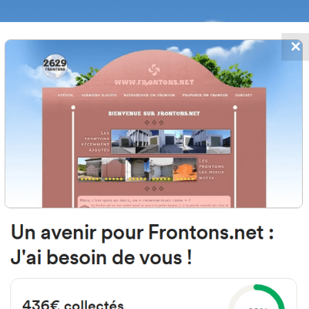
✕
FRONTONS.NET
MOS
BUSCAR UN FRONTÓN
AÑADIR UN
797 Arraitz-Orkin, Navarra Espa
Calle la Asunción 38 España
#1947
Frontón de pared izquierda