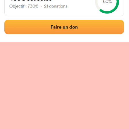
Localización
Fotos
Comentarios y reseñas
|
|
n del frontón