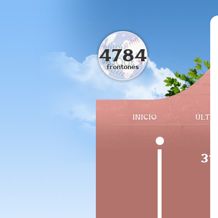
4784
frontones
INICIO
ÚLTI
31