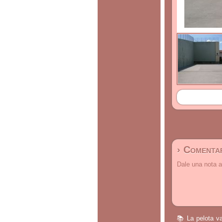
› Comentar
Dale una nota a
📚 La pelota va