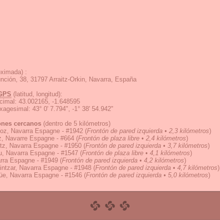
ximada) :
unción, 38, 31797 Arraitz-Orkin, Navarra, España
GPS
(latitud, longitud):
cimal
:
43.002165, -1.648595
exagesimal
:
43° 0' 7.794", -1° 38' 54.942"
ones cercanos
(dentro de 5 kilómetros)
zoz, Navarra Espagne - #1942
(
Frontón de pared izquierda • 2,3 kilómetros
)
z, Navarre Espagne - #664
(
Frontón de plaza libre • 2,4 kilómetros
)
tz, Navarra Espagne - #1950
(
Frontón de pared izquierda • 3,7 kilómetros
)
u, Navarra Espagne - #1547
(
Frontón de plaza libre • 4,1 kilómetros
)
rra Espagne - #1949
(
Frontón de pared izquierda • 4,2 kilómetros
)
intzar, Navarra Espagne - #1948
(
Frontón de pared izquierda • 4,7 kilómetros
)
üe, Navarra Espagne - #1546
(
Frontón de pared izquierda • 5,0 kilómetros
)