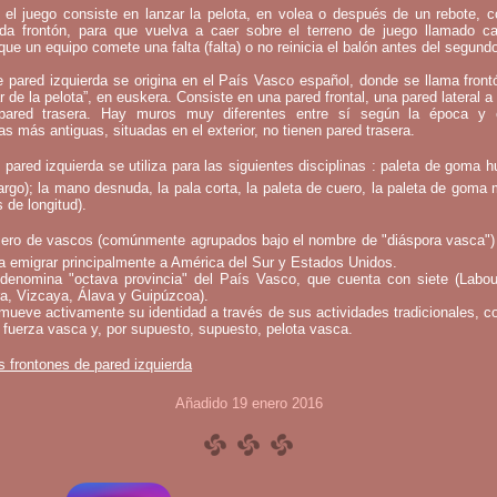
 el juego consiste en lanzar la pelota, en volea o después de un rebote, 
mada frontón, para que vuelva a caer sobre el terreno de juego llamado c
que un equipo comete una falta (falta) o no reinicia el balón antes del segund
e pared izquierda se origina en el País Vasco español, donde se llama fron
ar de la pelota”, en euskera. Consiste en una pared frontal, una pared lateral a 
ared trasera. Hay muros muy diferentes entre sí según la época y 
as más antiguas, situadas en el exterior, no tienen pared trasera.
 pared izquierda se utiliza para las siguientes disciplinas : paleta de goma h
argo); la mano desnuda, la pala corta, la paleta de cuero, la paleta de goma 
 de longitud).
ero de vascos (comúnmente agrupados bajo el nombre de "diáspora vasca")
a emigrar principalmente a América del Sur y Estados Unidos.
denomina "octava provincia" del País Vasco, que cuenta con siete (Labou
a, Vizcaya, Álava y Guipúzcoa).
mueve activamente su identidad a través de sus actividades tradicionales, c
 fuerza vasca y, por supuesto, supuesto, pelota vasca.
s frontones de pared izquierda
Añadido 19 enero 2016