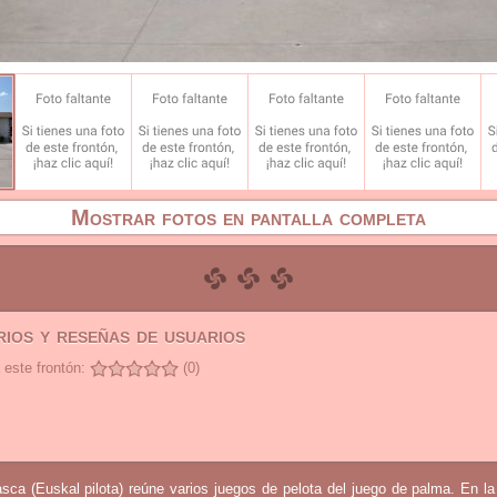
Mostrar fotos en pantalla completa
ios y reseñas de usuarios
 este frontón:
(0)
sca (Euskal pilota) reúne varios juegos de pelota del juego de palma. En l