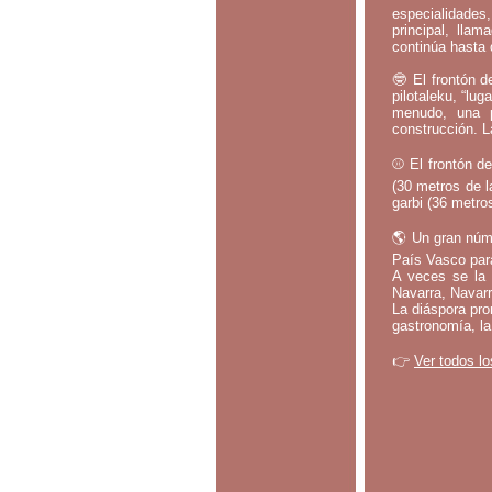
especialidades,
principal, lla
continúa hasta 
🤓 El frontón d
pilotaleku, “lug
menudo, una p
construcción. L
⚾ El frontón de
(30 metros de l
garbi (36 metros
🌎 Un gran núm
País Vasco par
A veces se la 
Navarra, Navarr
La diáspora pro
gastronomía, la
👉
Ver todos lo