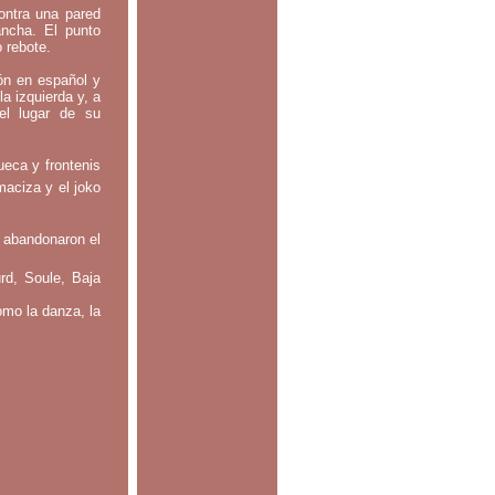
contra una pared
ancha. El punto
o rebote.
tón en español y
la izquierda y, a
el lugar de su
ueca y frontenis
maciza y el joko
 abandonaron el
rd, Soule, Baja
omo la danza, la