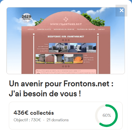
✕
4784
frontones
FRONTONS.NET
BUSCAR UN FRONTÓN
AÑADIR UN FRONTÓN
31829 Dorrao, Navarra Espagne
Itturraldea Kalea 15 España
#1684
Frontón de pared izquierda