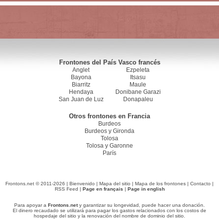
Frontones del País Vasco francés
Anglet
Ezpeleta
Bayona
Itsasu
Biarritz
Maule
Hendaya
Donibane Garazi
San Juan de Luz
Donapaleu
Otros frontones en Francia
Burdeos
Burdeos y Gironda
Tolosa
Tolosa y Garonne
París
Frontons.net © 2011-2026 |
Bienvenido
|
Mapa del sitio
|
Mapa de los frontones
|
Contacto
|
RSS Feed
|
Page en français
|
Page in english
Para apoyar a
Frontons.net
y garantizar su longevidad, puede hacer una donación.
El dinero recaudado se utilizará para pagar los gastos relacionados con los costos de
hospedaje del sitio y la renovación del nombre de dominio del sitio.