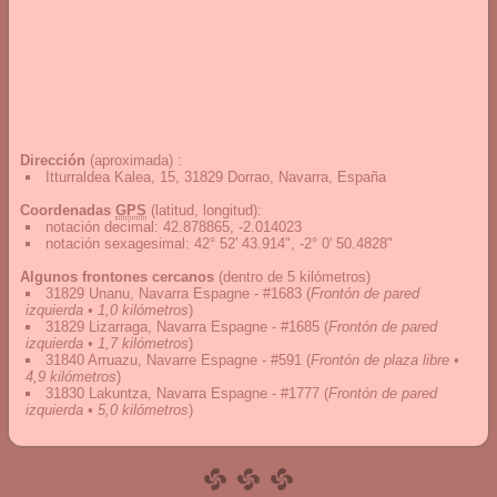
Dirección
(aproximada) :
Itturraldea Kalea, 15, 31829 Dorrao, Navarra, España
Coordenadas
GPS
(latitud, longitud):
notación decimal
:
42.878865, -2.014023
notación sexagesimal
:
42° 52' 43.914", -2° 0' 50.4828"
Algunos frontones cercanos
(dentro de 5 kilómetros)
31829 Unanu, Navarra Espagne - #1683
(
Frontón de pared
izquierda • 1,0 kilómetros
)
31829 Lizarraga, Navarra Espagne - #1685
(
Frontón de pared
izquierda • 1,7 kilómetros
)
31840 Arruazu, Navarre Espagne - #591
(
Frontón de plaza libre •
4,9 kilómetros
)
31830 Lakuntza, Navarra Espagne - #1777
(
Frontón de pared
izquierda • 5,0 kilómetros
)