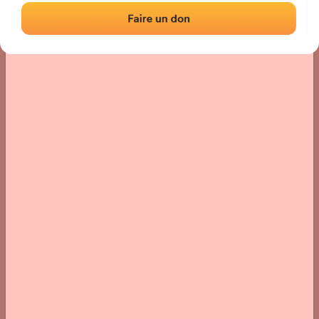
Localización
Fotos
Comentarios y reseñas
|
|
› Ubicación del frontón