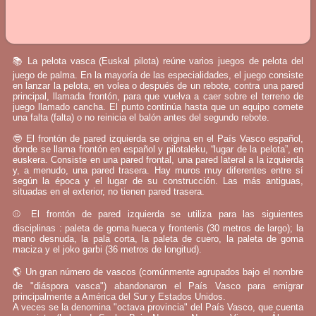
📚 La pelota vasca (Euskal pilota) reúne varios juegos de pelota del
juego de palma. En la mayoría de las especialidades, el juego consiste
en lanzar la pelota, en volea o después de un rebote, contra una pared
principal, llamada frontón, para que vuelva a caer sobre el terreno de
juego llamado cancha. El punto continúa hasta que un equipo comete
una falta (falta) o no reinicia el balón antes del segundo rebote.
🤓 El frontón de pared izquierda se origina en el País Vasco español,
donde se llama frontón en español y pilotaleku, “lugar de la pelota”, en
euskera. Consiste en una pared frontal, una pared lateral a la izquierda
y, a menudo, una pared trasera. Hay muros muy diferentes entre sí
según la época y el lugar de su construcción. Las más antiguas,
situadas en el exterior, no tienen pared trasera.
⚾ El frontón de pared izquierda se utiliza para las siguientes
disciplinas : paleta de goma hueca y frontenis (30 metros de largo); la
mano desnuda, la pala corta, la paleta de cuero, la paleta de goma
maciza y el joko garbi (36 metros de longitud).
🌎 Un gran número de vascos (comúnmente agrupados bajo el nombre
de "diáspora vasca") abandonaron el País Vasco para emigrar
principalmente a América del Sur y Estados Unidos.
A veces se la denomina "octava provincia" del País Vasco, que cuenta