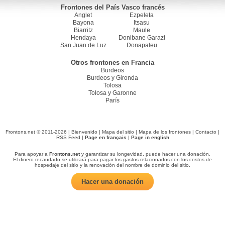
Frontones del País Vasco francés
Anglet
Ezpeleta
Bayona
Itsasu
Biarritz
Maule
Hendaya
Donibane Garazi
San Juan de Luz
Donapaleu
Otros frontones en Francia
Burdeos
Burdeos y Gironda
Tolosa
Tolosa y Garonne
París
Frontons.net © 2011-2026 |
Bienvenido
|
Mapa del sitio
|
Mapa de los frontones
|
Contacto
|
RSS Feed
|
Page en français
|
Page in english
Para apoyar a
Frontons.net
y garantizar su longevidad, puede hacer una donación.
El dinero recaudado se utilizará para pagar los gastos relacionados con los costos de
hospedaje del sitio y la renovación del nombre de dominio del sitio.
Hacer una donación