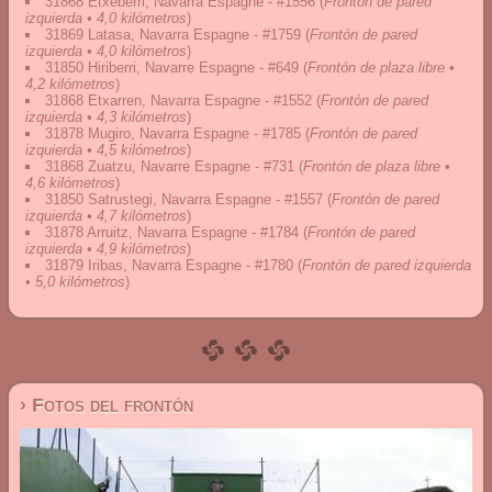
31868 Etxeberri, Navarra Espagne - #1556
(
Frontón de pared
izquierda • 4,0 kilómetros
)
31869 Latasa, Navarra Espagne - #1759
(
Frontón de pared
izquierda • 4,0 kilómetros
)
31850 Hiriberri, Navarre Espagne - #649
(
Frontón de plaza libre •
4,2 kilómetros
)
31868 Etxarren, Navarra Espagne - #1552
(
Frontón de pared
izquierda • 4,3 kilómetros
)
31878 Mugiro, Navarra Espagne - #1785
(
Frontón de pared
izquierda • 4,5 kilómetros
)
31868 Zuatzu, Navarre Espagne - #731
(
Frontón de plaza libre •
4,6 kilómetros
)
31850 Satrustegi, Navarra Espagne - #1557
(
Frontón de pared
izquierda • 4,7 kilómetros
)
31878 Arruitz, Navarra Espagne - #1784
(
Frontón de pared
izquierda • 4,9 kilómetros
)
31879 Iribas, Navarra Espagne - #1780
(
Frontón de pared izquierda
• 5,0 kilómetros
)
› Fotos del frontón