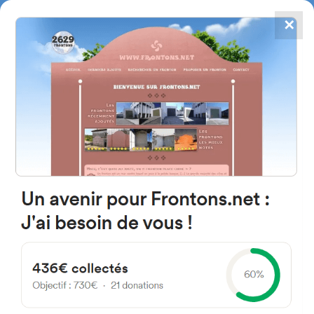
✕
4784
frontones
FRONTONS.NET
BUSCAR UN FRONTÓN
AÑADIR UN FRONTÓN
31879 Oderitz, Navarra
Espagne
Calle San Lorenzo 5 España
#1789