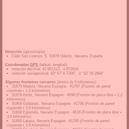
Dirección
(aproximada) :
Calle San Lorenzo, 5, 31879 Oderitz, Navarra, España
Coordenadas
GPS
(latitud, longitud):
notación decimal
:
42.951313, -1.872024
notación sexagesimal
:
42° 57' 4.7268", -1° 52' 19.2864"
Algunos frontones cercanos
(dentro de 5 kilómetros)
31879 Madotz, Navarra Espagne - #1787
(
Frontón de pared
izquierda • 1,5 kilómetros
)
31879 Astitz, Navarre Espagne - #598
(
Frontón de plaza libre • 2,2
kilómetros
)
31869 Goldaratz, Navarra Espagne - #1756
(
Frontón de pared
izquierda • 3,0 kilómetros
)
31868 Egiarreta, Navarre Espagne - #618
(
Frontón de plaza libre •
3,0 kilómetros
)
31869 Latasa, Navarra Espagne - #1760
(
Frontón de pared
izquierda • 3,9 kilómetros
)