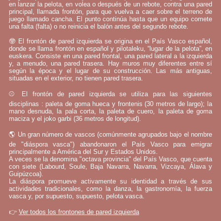
en lanzar la pelota, en volea o después de un rebote, contra una pared
principal, llamada frontón, para que vuelva a caer sobre el terreno de
juego llamado cancha. El punto continúa hasta que un equipo comete
una falta (falta) o no reinicia el balón antes del segundo rebote.
🤓 El frontón de pared izquierda se origina en el País Vasco español,
donde se llama frontón en español y pilotaleku, “lugar de la pelota”, en
euskera. Consiste en una pared frontal, una pared lateral a la izquierda
y, a menudo, una pared trasera. Hay muros muy diferentes entre sí
según la época y el lugar de su construcción. Las más antiguas,
situadas en el exterior, no tienen pared trasera.
⚾ El frontón de pared izquierda se utiliza para las siguientes
disciplinas : paleta de goma hueca y frontenis (30 metros de largo); la
mano desnuda, la pala corta, la paleta de cuero, la paleta de goma
maciza y el joko garbi (36 metros de longitud).
🌎 Un gran número de vascos (comúnmente agrupados bajo el nombre
de "diáspora vasca") abandonaron el País Vasco para emigrar
principalmente a América del Sur y Estados Unidos.
A veces se la denomina "octava provincia" del País Vasco, que cuenta
con siete (Labourd, Soule, Baja Navarra, Navarra, Vizcaya, Álava y
Guipúzcoa).
La diáspora promueve activamente su identidad a través de sus
actividades tradicionales, como la danza, la gastronomía, la fuerza
vasca y, por supuesto, supuesto, pelota vasca.
👉
Ver todos los frontones de pared izquierda