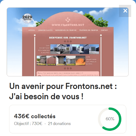
✕
4784
frontones
FRONTONS.NET
BUSCAR UN FRONTÓN
AÑADIR UN FRONTÓN
40300 Saint-Lon-les-Mines,
Francia
150 Route de Dax
#3208