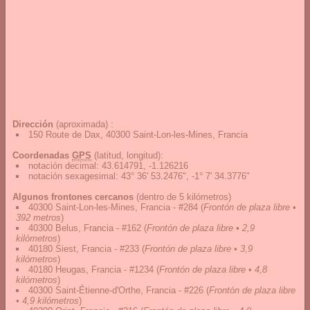
Dirección
(aproximada) :
150 Route de Dax, 40300 Saint-Lon-les-Mines, Francia
Coordenadas
GPS
(latitud, longitud):
notación decimal
:
43.614791, -1.126216
notación sexagesimal
:
43° 36' 53.2476", -1° 7' 34.3776"
Algunos frontones cercanos
(dentro de 5 kilómetros)
40300 Saint-Lon-les-Mines, Francia - #284
(
Frontón de plaza libre •
392 metros
)
40300 Belus, Francia - #162
(
Frontón de plaza libre • 2,9
kilómetros
)
40180 Siest, Francia - #233
(
Frontón de plaza libre • 3,9
kilómetros
)
40180 Heugas, Francia - #1234
(
Frontón de plaza libre • 4,8
kilómetros
)
40300 Saint-Étienne-d'Orthe, Francia - #226
(
Frontón de plaza libre
• 4,9 kilómetros
)