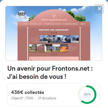
✕
4784
frontones
FRONTONS.NET
BUSCAR UN FRONTÓN
AÑADIR UN FRONTÓN
40352 Lastras de Cuéllar,
Segovia Espagne
Calle Esperanza 26 España
#3721