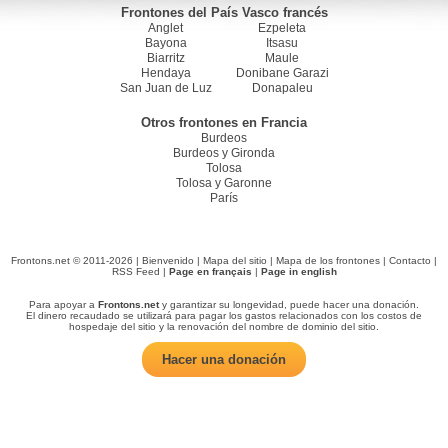
Frontones del País Vasco francés
Anglet
Ezpeleta
Bayona
Itsasu
Biarritz
Maule
Hendaya
Donibane Garazi
San Juan de Luz
Donapaleu
Otros frontones en Francia
Burdeos
Burdeos y Gironda
Tolosa
Tolosa y Garonne
París
Frontons.net © 2011-2026 |
Bienvenido
|
Mapa del sitio
|
Mapa de los frontones
|
Contacto
|
RSS Feed
|
Page en français
|
Page in english
Para apoyar a
Frontons.net
y garantizar su longevidad, puede hacer una donación.
El dinero recaudado se utilizará para pagar los gastos relacionados con los costos de
hospedaje del sitio y la renovación del nombre de dominio del sitio.
Hacer una donación