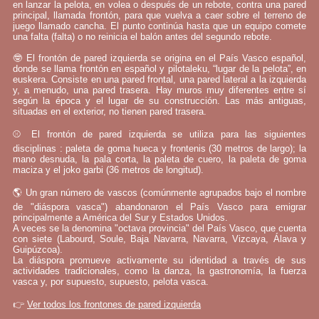
en lanzar la pelota, en volea o después de un rebote, contra una pared
principal, llamada frontón, para que vuelva a caer sobre el terreno de
juego llamado cancha. El punto continúa hasta que un equipo comete
una falta (falta) o no reinicia el balón antes del segundo rebote.
🤓 El frontón de pared izquierda se origina en el País Vasco español,
donde se llama frontón en español y pilotaleku, “lugar de la pelota”, en
euskera. Consiste en una pared frontal, una pared lateral a la izquierda
y, a menudo, una pared trasera. Hay muros muy diferentes entre sí
según la época y el lugar de su construcción. Las más antiguas,
situadas en el exterior, no tienen pared trasera.
⚾ El frontón de pared izquierda se utiliza para las siguientes
disciplinas : paleta de goma hueca y frontenis (30 metros de largo); la
mano desnuda, la pala corta, la paleta de cuero, la paleta de goma
maciza y el joko garbi (36 metros de longitud).
🌎 Un gran número de vascos (comúnmente agrupados bajo el nombre
de "diáspora vasca") abandonaron el País Vasco para emigrar
principalmente a América del Sur y Estados Unidos.
A veces se la denomina "octava provincia" del País Vasco, que cuenta
con siete (Labourd, Soule, Baja Navarra, Navarra, Vizcaya, Álava y
Guipúzcoa).
La diáspora promueve activamente su identidad a través de sus
actividades tradicionales, como la danza, la gastronomía, la fuerza
vasca y, por supuesto, supuesto, pelota vasca.
👉
Ver todos los frontones de pared izquierda