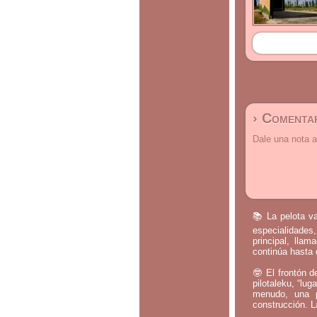
› Comentar
Dale una nota a
📚 La pelota va
especialidades,
principal, lla
continúa hasta 
🤓 El frontón d
pilotaleku, “lug
menudo, una p
construcción. L