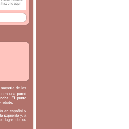
a mayoría de las
contra una pared
ancha. El punto
o rebote.
tón en español y
la izquierda y, a
el lugar de su