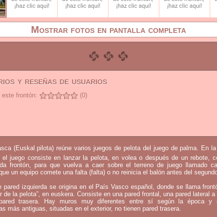
Mostrar fotos en pantalla completa
ios y reseñas de usuarios
 este frontón:
(0)
sca (Euskal pilota) reúne varios juegos de pelota del juego de palma. En l
 el juego consiste en lanzar la pelota, en volea o después de un rebote, 
mada frontón, para que vuelva a caer sobre el terreno de juego llamado c
que un equipo comete una falta (falta) o no reinicia el balón antes del segund
e pared izquierda se origina en el País Vasco español, donde se llama fron
ar de la pelota”, en euskera. Consiste en una pared frontal, una pared lateral a 
ared trasera. Hay muros muy diferentes entre sí según la época y 
as más antiguas, situadas en el exterior, no tienen pared trasera.