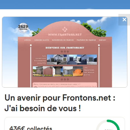
✕
FRONTONS.NET
MOS
BUSCAR UN FRONTÓN
AÑADIR UN
40530 Barbolla, Segovia Spain
Calle Sol 35-29 España
#4684
Frontón de pared izquierda