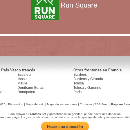
Run Square
 País Vasco francés
Otros frontones en Francia
Ezpeleta
Burdeos
Itsasu
Burdeos y Gironda
Maule
Tolosa
Donibane Garazi
Tolosa y Garonne
z
Donapaleu
París
2026 |
Bienvenido
|
Mapa del sitio
|
Mapa de los frontones
|
Contacto
|
RSS Feed
|
Page en fran
Para apoyar a
Frontons.net
y garantizar su longevidad, puede hacer una donación.
zará para pagar los gastos relacionados con los costos de hospedaje del sitio y la renovación del
Hacer una donación