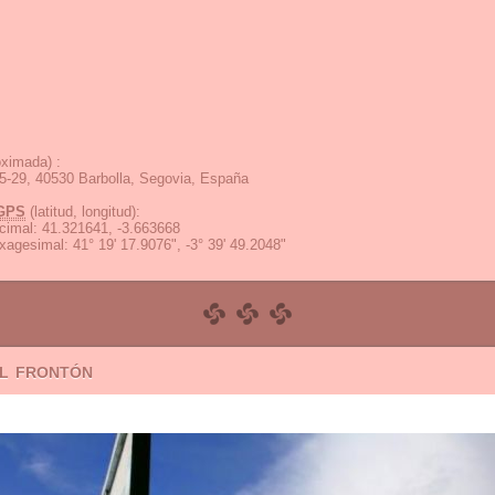
ximada) :
35-29, 40530 Barbolla, Segovia, España
GPS
(latitud, longitud):
cimal
:
41.321641, -3.663668
exagesimal
:
41° 19' 17.9076", -3° 39' 49.2048"
el frontón