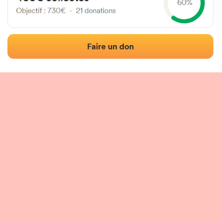
Localización
Fotos
Comentarios y reseñas
|
|
n del frontón