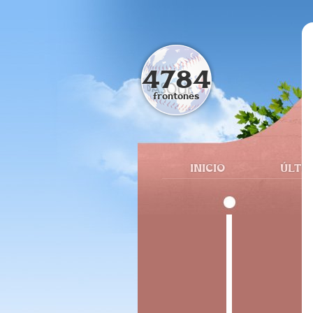
4784
frontones
INICIO
ÚLTI