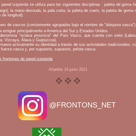
 pared izquierda se utiliza para las siguientes disciplinas : paleta de goma h
argo); la mano desnuda, la pala corta, la paleta de cuero, la paleta de goma 
 de longitud).
ero de vascos (comúnmente agrupados bajo el nombre de "diáspora vasca")
a emigrar principalmente a América del Sur y Estados Unidos.
denomina "octava provincia" del País Vasco, que cuenta con siete (Labou
a, Vizcaya, Álava y Guipúzcoa).
mueve activamente su identidad a través de sus actividades tradicionales, c
 fuerza vasca y, por supuesto, supuesto, pelota vasca.
s frontones de pared izquierda
Añadido 14 junio 2021
@FRONTONS_NET