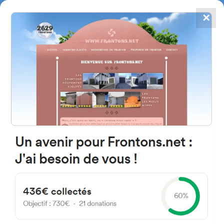
✕
4784
frontones
FRONTONS.NET
BUSCAR UN FRONTÓN
AÑADIR UN FRONTÓN
42148 Casarejos, Soria Espagne
Calle la Cuesta 7 España
#3480
Frontón de pared izquierda