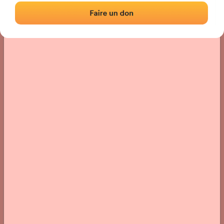
Localización
Fotos
Comentarios y reseñas
|
|
› Ubicación del frontón