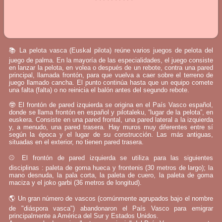
📚 La pelota vasca (Euskal pilota) reúne varios juegos de pelota del
juego de palma. En la mayoría de las especialidades, el juego consiste
en lanzar la pelota, en volea o después de un rebote, contra una pared
principal, llamada frontón, para que vuelva a caer sobre el terreno de
juego llamado cancha. El punto continúa hasta que un equipo comete
una falta (falta) o no reinicia el balón antes del segundo rebote.
🤓 El frontón de pared izquierda se origina en el País Vasco español,
donde se llama frontón en español y pilotaleku, “lugar de la pelota”, en
euskera. Consiste en una pared frontal, una pared lateral a la izquierda
y, a menudo, una pared trasera. Hay muros muy diferentes entre sí
según la época y el lugar de su construcción. Las más antiguas,
situadas en el exterior, no tienen pared trasera.
⚾ El frontón de pared izquierda se utiliza para las siguientes
disciplinas : paleta de goma hueca y frontenis (30 metros de largo); la
mano desnuda, la pala corta, la paleta de cuero, la paleta de goma
maciza y el joko garbi (36 metros de longitud).
🌎 Un gran número de vascos (comúnmente agrupados bajo el nombre
de "diáspora vasca") abandonaron el País Vasco para emigrar
principalmente a América del Sur y Estados Unidos.