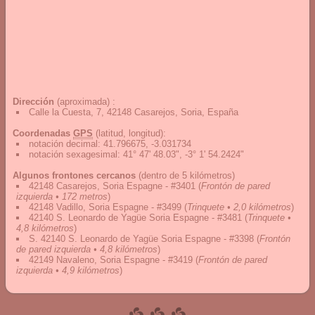
Dirección
(aproximada) :
Calle la Cuesta, 7, 42148 Casarejos, Soria, España
Coordenadas
GPS
(latitud, longitud):
notación decimal
:
41.796675, -3.031734
notación sexagesimal
:
41° 47' 48.03", -3° 1' 54.2424"
Algunos frontones cercanos
(dentro de 5 kilómetros)
42148 Casarejos, Soria Espagne - #3401
(
Frontón de pared
izquierda • 172 metros
)
42148 Vadillo, Soria Espagne - #3499
(
Trinquete • 2,0 kilómetros
)
42140 S. Leonardo de Yagüe Soria Espagne - #3481
(
Trinquete •
4,8 kilómetros
)
S. 42140 S. Leonardo de Yagüe Soria Espagne - #3398
(
Frontón
de pared izquierda • 4,8 kilómetros
)
42149 Navaleno, Soria Espagne - #3419
(
Frontón de pared
izquierda • 4,9 kilómetros
)