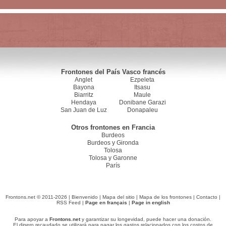
Frontones del País Vasco francés
Anglet
Ezpeleta
Bayona
Itsasu
Biarritz
Maule
Hendaya
Donibane Garazi
San Juan de Luz
Donapaleu
Otros frontones en Francia
Burdeos
Burdeos y Gironda
Tolosa
Tolosa y Garonne
París
Frontons.net © 2011-2026 |
Bienvenido
|
Mapa del sitio
|
Mapa de los frontones
|
Contacto
|
RSS Feed
|
Page en français
|
Page in english
Para apoyar a
Frontons.net
y garantizar su longevidad, puede hacer una donación.
El dinero recaudado se utilizará para pagar los gastos relacionados con los costos de