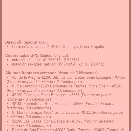
Dirección
(aproximada) :
Camino Valdelarina, 2, 42190 Golmayo, Soria, España
Coordenadas
GPS
(latitud, longitud):
notación decimal
:
41.765015, -2.523187
notación sexagesimal
:
41° 45' 54.054", -2° 31' 23.4732"
Algunos frontones cercanos
(dentro de 5 kilómetros)
Av. de la Alegría 42190 Urb. las Camaretas Soria Espagne - #3466
(
Frontón de pared izquierda • 2,1 kilómetros
)
C. San Antonio 42190 Carbonera de Frentes, Soria Spain - #5142
(
Frontón de pared izquierda • 3,0 kilómetros
)
42190 Golmayo, Soria Espagne - #3566
(
Frontón de pared
izquierda • 3,3 kilómetros
)
42190 Fuentetoba, Soria Espagne - #3565
(
Frontón de pared
izquierda • 3,4 kilómetros
)
C. Monte Toranzo 42004 Soria, España - #5111
(
Frontón de pared
izquierda • 3,5 kilómetros
)
42190 Las Casas, Soria Espagne - #3495
(
Frontón de pared
izquierda • 4,0 kilómetros
)
Paseo de San Francisco 42003 Soria, España - #3463
(
Frontón de