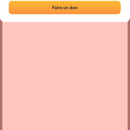
Localización
Fotos
Comentarios y reseñas
|
|
› Ubicación del frontón