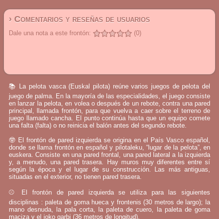
› Comentarios y reseñas de usuarios
Dale una nota a este frontón:
(0)
📚 La pelota vasca (Euskal pilota) reúne varios juegos de pelota del
juego de palma. En la mayoría de las especialidades, el juego consiste
en lanzar la pelota, en volea o después de un rebote, contra una pared
principal, llamada frontón, para que vuelva a caer sobre el terreno de
juego llamado cancha. El punto continúa hasta que un equipo comete
una falta (falta) o no reinicia el balón antes del segundo rebote.
🤓 El frontón de pared izquierda se origina en el País Vasco español,
donde se llama frontón en español y pilotaleku, “lugar de la pelota”, en
euskera. Consiste en una pared frontal, una pared lateral a la izquierda
y, a menudo, una pared trasera. Hay muros muy diferentes entre sí
según la época y el lugar de su construcción. Las más antiguas,
situadas en el exterior, no tienen pared trasera.
⚾ El frontón de pared izquierda se utiliza para las siguientes
disciplinas : paleta de goma hueca y frontenis (30 metros de largo); la
mano desnuda, la pala corta, la paleta de cuero, la paleta de goma
maciza y el joko garbi (36 metros de longitud).