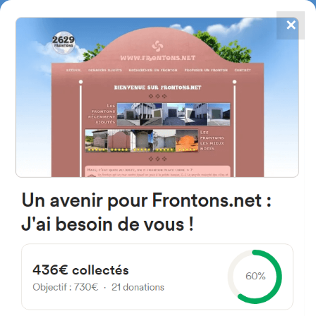
✕
4784
frontones
FRONTONS.NET
BUSCAR UN FRONTÓN
AÑADIR UN FRONTÓN
42190 Golmayo, Soria Espagne
Camino Valdelarina 2 España
#3701
Frontón de pared izquierda