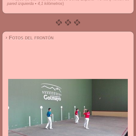
pared izquierda • 4,1 kilómetros
)
› Fotos del frontón