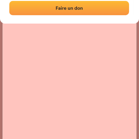
Localización
Fotos
Comentarios y reseñas
|
|
› Ubicación del frontón