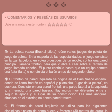
› Comentarios y reseñas de usuarios
Dale una nota a este frontón:
(0)
📚 La pelota vasca (Euskal pilota) reúne varios juegos de pelota del
juego de palma. En la mayoría de las especialidades, el juego consiste
en lanzar la pelota, en volea o después de un rebote, contra una pared
principal, llamada frontón, para que vuelva a caer sobre el terreno de
juego llamado cancha. El punto continúa hasta que un equipo comete
una falta (falta) o no reinicia el balón antes del segundo rebote.
🤓 El frontón de pared izquierda se origina en el País Vasco español,
donde se llama frontón en español y pilotaleku, “lugar de la pelota”, en
euskera. Consiste en una pared frontal, una pared lateral a la izquierda
y, a menudo, una pared trasera. Hay muros muy diferentes entre sí
según la época y el lugar de su construcción. Las más antiguas,
situadas en el exterior, no tienen pared trasera.
⚾ El frontón de pared izquierda se utiliza para las siguientes
disciplinas : paleta de goma hueca y frontenis (30 metros de largo); la