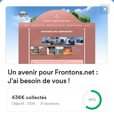
✕
4784
frontones
FRONTONS.NET
BUSCAR UN FRONTÓN
AÑADIR UN FRONTÓN
46183 L'Eliana, Valencia Spain
Carrer els Serrans 31 España
#5184
Frontón de pared izquierda