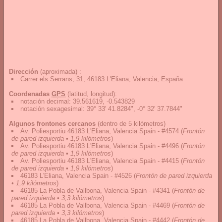
Dirección
(aproximada) :
Carrer els Serrans, 31, 46183 L'Eliana, Valencia, España
Coordenadas
GPS
(latitud, longitud):
notación decimal
:
39.561619, -0.543829
notación sexagesimal
:
39° 33' 41.8284", -0° 32' 37.7844"
Algunos frontones cercanos
(dentro de 5 kilómetros)
Av. Poliesportiu 46183 L'Eliana, Valencia Spain - #4574
(
Frontón
de pared izquierda • 1,9 kilómetros
)
Av. Poliesportiu 46183 L'Eliana, Valencia Spain - #4496
(
Frontón
de pared izquierda • 1,9 kilómetros
)
Av. Poliesportiu 46183 L'Eliana, Valencia Spain - #4415
(
Frontón
de pared izquierda • 1,9 kilómetros
)
46183 L'Eliana, Valencia Spain - #4526
(
Frontón de pared izquierda
• 1,9 kilómetros
)
46185 La Pobla de Vallbona, Valencia Spain - #4341
(
Frontón de
pared izquierda • 3,3 kilómetros
)
46185 La Pobla de Vallbona, Valencia Spain - #4469
(
Frontón de
pared izquierda • 3,3 kilómetros
)
46185 La Pobla de Vallbona, Valencia Spain - #4442
(
Frontón de